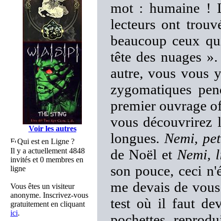
mot : humaine ! L
lecteurs ont trou
beaucoup ceux qui
tête des nuages »
autre, vous vous y
zygomatiques pend
premier ouvrage off
vous découvrirez 
Voir les autres
longues.
Nemi, pet
Qui est en Ligne ?
Il y a actuellement 4848
de Noël et
Nemi, l
invités et 0 membres en
son pouce, ceci n'é
ligne
me devais de vous 
Vous êtes un visiteur
anonyme. Inscrivez-vous
test où il faut de
gratuitement en cliquant
ici
.
pochettes reprod