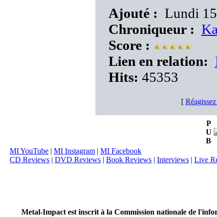
Ajouté :
Lundi 15 
Chroniqueur :
Ka
Score :
Lien en relation:
Hits:
45353
[
Réagissez
P
U
B
MI YouTube
|
MI Instagram
|
MI Facebook
CD Reviews
|
DVD Reviews
|
Book Reviews
|
Interviews
|
Live R
Metal-Impact est inscrit à la Commission nationale de l'inf