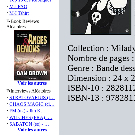
·
M-I FAQ
·
M-I Tshirt
Book Reviews
Aléatoires
Collection : Milad
Nombre de pages :
Genre : Bande des
Dimension : 24 x 
Voir les autres
ISBN-10 : 282811
Interviews Aléatoires
ISBN-13 : 978281
·
STRATOVARIUS (f…
·
CHAOS MAGIC (cl…
·
FM (uk) - Jim K…
·
WITCHES (FRA) -…
·
SABATON (se) - …
Voir les autres