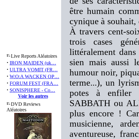
de ses caractérist
être humain comm
cynique à souhait, 
À travers cent-soi
trois cases gén
littéralement dans
Live Reports Aléatoires
sien mais aussi l
·
IRON MAIDEN (uk…
·
ULTRA VOMIT (FR…
humour noir, piqua
·
W:O:A WACKEN OP…
terme...), un lyri
·
FORUM FEST (FRA…
·
SONISPHERE - Co…
potes à enfiler
Voir les autres
SABBATH ou ALIC
DVD Reviews
Aléatoires
plus encore ! Car
musicienne, arde
aventureuse, franc