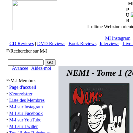
M
P
U
B
L ultime Webzine orienté
MI Instagram
CD Reviews
|
DVD Reviews
|
Book Reviews
|
Interviews
|
Live 
Rechercher sur M-I
Avancee
|
Aidez-moi
NEMI - Tome 1 (2
M-I Membres
·
Page d'accueil
·
S'enregistrer
·
Liste des Membres
·
M-I sur Instagram
·
M-I sur Facebook
·
M-I sur YouTube
·
M-I sur Twitter
·
Top 15 des Rubriques