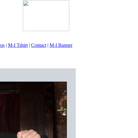
tos
|
M-I Tshirt
|
Contact
|
M-I Banner