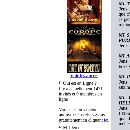
MI. T
Jens.
que c
Je pe
rejoig
MI. S
PURPL
Jens.
MI. A
Jens.
la ver
Voir les autres
MI. Il
Jens.
Qui est en Ligne ?
album 
Il y a actuellement 1471
invités et 0 membres en
MI. P
ligne
HELLO
Jens.
Vous êtes un visiteur
! Nou
anonyme. Inscrivez-vous
quand
gratuitement en cliquant
ici
.
meille
M-I Jeux