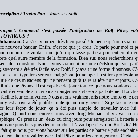
nscription / Traduction
: Vanessa Laulit
-Impact. Comment s’est passée l’intégration de Rolf Pilve, vo
TOVARIUS ?
Johansson.
Ca s’est vraiment très bien passé ! Je pense qu’on a vraimen
re nouveau batteur. Enfin, c’est ce que je crois. Je parle pour moi et p
n opinion. Je voulais quelqu’un qui fasse partie à part entière du gr
rte quel autre membre de la formation. Bien sur, nous recherchions qu
sens de la musique. Nous avons vraiment pris une décision qui soit parfa
gistrement a été très facile avec Rolf, il y avait une forme d’osmose. C’e
st aussi un type très sérieux malgré son jeune age. Il est très professionne
rtie de ces musiciens qui ne pensent qu’à faire la fête nuit et jours. 
il n’a que 26 ans. Il est capable de jouer tout ce que nous voulons et c’
availlé ensemble sur certains arrangements et cela a parfaitement foncti
 facilite leur connivence. Nous avons vraiment pris notre temps et je pe
n y est arrivé a été plutôt simple quand on y pense ! Si je fais une 
er leur façon de jouer, ça a été plus simple de travailler avec lu
agne. Quand nous enregistrions avec Jörg Michael, il y avait ce d
phique. Ca prenait un, deux ou cinq jours pour enregistrer la batterie et e
nous ne pouvions plus rien retoucher. L’avantage c’est que Rolf vit à Hel
 fait que nous pouvions bosser sur les parties de batterie puis enchain
 et ensuite retravailler avec Rolf Pilve pour les arrangements. C’était 