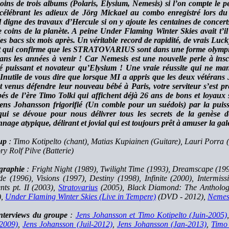
ins de trois albums (Polaris, Elysium, Nemesis) si l’on compte le pet
célébrant les adieux de Jörg Mickael au combo enregistré lors d
il digne des travaux d’Hercule si on y ajoute les centaines de conce
e coins de la planète. A peine Under Flaming Winter Skies avait t’il
les bacs six mois après. Un véritable record de rapidité, de vrais L
t qui confirme que les STRATOVARIUS sont dans une forme olympique
ans les années à venir ! Car Nemesis est une nouvelle perle à insc
ré puissant et novateur qu’Elysium ! Une vraie réussite qui ne ma
 Inutile de vous dire que lorsque MI a appris que les deux vétérans
t venus défendre leur nouveau bébé à Paris, votre serviteur s’est pré
pés de l’ère Timo Tolki qui affichent déjà 26 ans de bons et loyaux 
ens Johansson frigorifié (Un comble pour un suédois) par la puis
qui se dévoue pour nous délivrer tous les secrets de la genèse
nage atypique, délirant et jovial qui est toujours prêt à amuser la ga
up
: Timo Kotipelto (chant), Matias Kupiainen (Guitare), Lauri Porra (
y Rolf Pilve (Batterie)
graphie
: Fright Night (1989), Twilight Time (1993), Dreamscape (19
de (1996), Visions (1997), Destiny (1998), Infinite (2000), Intermis
nts pt. II (2003),
Stratovarius
(2005), Black Diamond: The Antholog
),
Under Flaming Winter Skies (Live in Tempere)
(DVD - 2012),
Nemes
nterviews du groupe
:
Jens Johansson et Timo Kotipelto (Juin-2005)
-2009)
,
Jens Johansson (Juil-2012)
,
Jens Johansson (Jan-2013)
,
Timo 