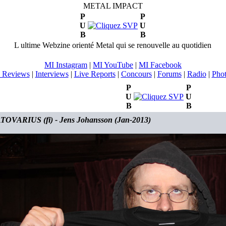
METAL IMPACT
P
P
U
U
B
B
L ultime Webzine orienté Metal qui se renouvelle au quotidien
MI Instagram
|
MI YouTube
|
MI Facebook
 Reviews
|
Interviews
|
Live Reports
|
Concours
|
Forums
|
Radio
|
Pho
P
P
U
U
B
B
OVARIUS (fi) - Jens Johansson (Jan-2013)