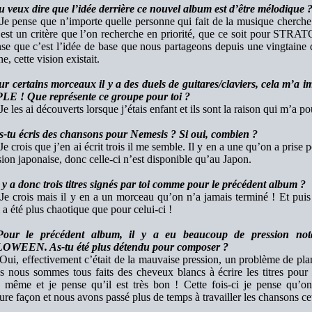
u veux dire que l’idée derrière ce nouvel album est d’être mélodique 
Je pense que n’importe quelle personne qui fait de la musique cherche 
’est un critère que l’on recherche en priorité, que ce soit pour STR
nse que c’est l’idée de base que nous partageons depuis une vingtaine
ne, cette vision existait.
ur certains morceaux il y a des duels de guitares/claviers, cela m’a
E ! Que représente ce groupe pour toi ?
Je les ai découverts lorsque j’étais enfant et ils sont la raison qui m’a p
s-tu écris des chansons pour Nemesis ? Si oui, combien ?
Je crois que j’en ai écrit trois il me semble. Il y en a une qu’on a prise
sion japonaise, donc celle-ci n’est disponible qu’au Japon.
 y a donc trois titres signés par toi comme pour le précédent album ?
Je crois mais il y en a un morceau qu’on n’a jamais terminé ! Et puis 
a été plus chaotique que pour celui-ci !
our le précédent album, il y a eu beaucoup de pression no
WEEN. As-tu été plus détendu pour composer ?
Oui, effectivement c’était de la mauvaise pression, un problème de pla
s nous sommes tous faits des cheveux blancs à écrire les titres pou
 même et je pense qu’il est très bon ! Cette fois-ci je pense qu’on 
ure façon et nous avons passé plus de temps à travailler les chansons cett