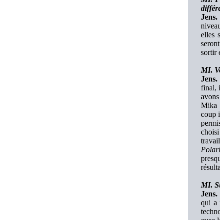
différ
Jens.
niveau
elles 
seront
sortir
MI. Vo
Jens.
final,
avons 
Mika 
coup i
permis
choisi
trava
Polar
presq
résult
MI. Su
Jens.
qui a 
techno