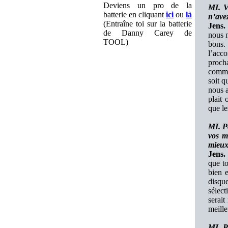
Deviens un pro de la
MI. V
batterie en cliquant
ici
ou
là
n’ave
(Entraîne toi sur la batterie
Jens.
de Danny Carey de
nous n
TOOL)
bons.
l’acco
procha
comme 
soit q
nous a
plait
que le
MI. P
vos me
mieux
Jens.
que to
bien e
disque
sélec
serait
meille
MI. Po