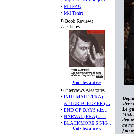
·
M-I FAQ
·
M-I Tshirt
Book Reviews
Aléatoires
Voir les autres
Interviews Aléatoires
·
INHUMATE (FRA) …
Depui
·
AFTER FOREVER (…
vivre 
·
Le gu
END OF DAYS (de…
Micha
·
NARVAL (FRA) - …
depui
·
BLACKMORE'S NIG…
de tr
Voir les autres
jamais