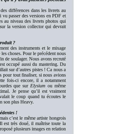
es différences dans les livrets au
’ai vu passer des versions en PDF et
es au niveau des livrets photos qui
ur la version collector qui devrait
produit ?
ement des instruments et le mixage
ite les choses. Pour le précédent nous
in de soulager. Nous avons recruté
est occupé aussi du mastering. Du
illait sur d’autres pistes ! Ca nous a
 pour tout finaliser, si nous avions
tte fois-ci encore, il a notamment
 lourdes que sur
Elysium
ou même
imal. Je pense qu’il est vraiment
valait le coup quand tu écoutes le
un son plus Heavy.
cédentes !
s c’est le même artiste hongrois
 est très doué, il maîtrise toute la
proposé plusieurs images en relation