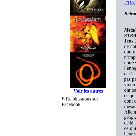
2015)
Retra
Metal
STRA
Jens 
de not
que mo
n’impo
notre 
l’enre
et c’e
pas pa
vu qu’
ont tr
Voir les autres
ce qui
Rejoins-nous sur
dont o
Facebook
mesur
Allem
géogra
de là 
ce qui
heures