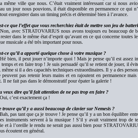
a même ville que nous. C’était vraiment intéressant car si nous avion
u un jour nous pouvions, il était disponible en permanence ce qui n’é
t tout enregistrer dans un timing précis et déterminé bien à l’avance.
t-ce que l’effet que vous recherchiez était de mettre son jeu de batter
Non, avec STRATOVARIUS nous avons toujours eu beaucoup de batte
rester dans le même état d’esprit qu’avant en ce qui concerne toutes l
que musicale a été très important pour nous.
st-ce qu’il a apporté quelque chose à votre musique ?
Hé bien, il peut jouer n’importe quoi ! Mais je pense qu’il est assez in
e temps et en faire trop ! Je suis persuadé qu’il se retient de jouer, il é
 même si il a des capacités techniques extraordinaires. Il y a des perso
 peuvent pas retenir leurs mains et en rajoutent en permanence mais l
t. Il ne fait pas dans le démonstratif pour épater la galerie !
 veux dire qu’il fait attention de ne pas trop en faire ?
Oui, c’est exactement ça !
e trouve qu’il y a aussi beaucoup de clavier sur Nemesis ?
Bah, pas tant que ça je trouve ! Je pense qu’il y a un bon équilibre entre
es instruments servent à la musique ! S’il y avait vraiment trop de tec
ie et à l’oreille le rendu ne serait pas aussi bien pour STRATOVARIUS
us écoutent en général.