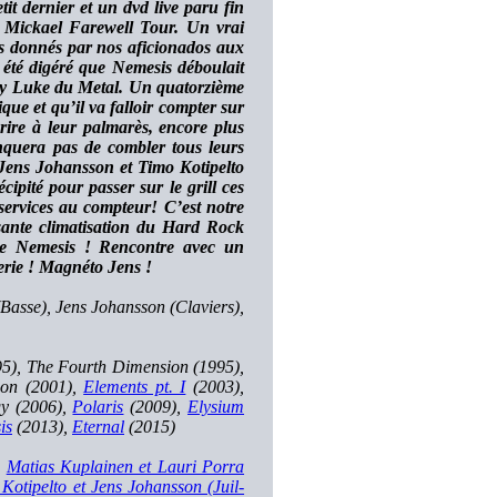
it dernier et un dvd live paru fin
u Mickael Farewell Tour. Un vrai
rts donnés par nos aficionados aux
 été digéré que Nemesis déboulait
ucky Luke du Metal. Un quatorzième
 et qu’il va falloir compter sur
rire à leur palmarès, encore plus
nquera pas de combler tous leurs
 Jens Johansson et Timo Kotipelto
cipité pour passer sur le grill ces
services au compteur! C’est notre
sante climatisation du Hard Rock
 de Nemesis ! Rencontre avec un
lerie ! Magnéto Jens !
Basse), Jens Johansson (Claviers),
95), The Fourth Dimension (1995),
sion (2001),
Elements pt. I
(2003),
y (2006),
Polaris
(2009),
Elysium
is
(2013),
Eternal
(2015)
,
Matias Kuplainen et Lauri Porra
Kotipelto et Jens Johansson (Juil-