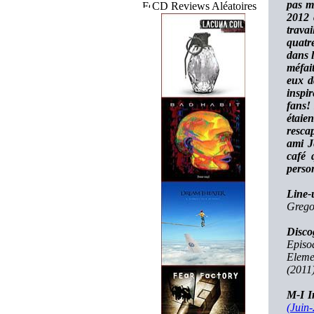
pas mo
CD Reviews Aléatoires
2012 
trava
quatr
dans 
méfai
eux d
inspi
fans!
étaien
resca
ami J
café 
person
Line-
Gregor
Disco
Episo
Eleme
(2011
M-I I
(Juin