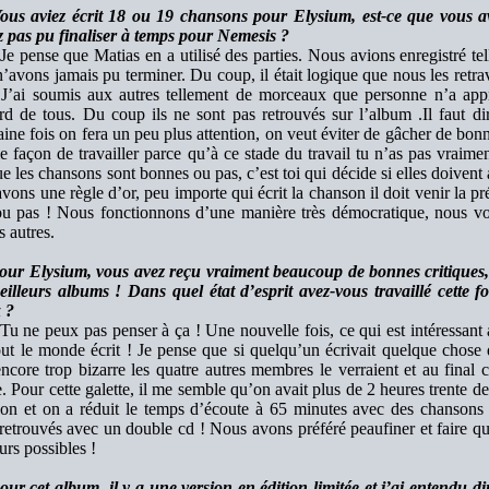
ous aviez écrit 18 ou 19 chansons pour Elysium, est-ce que vous a
z pas pu finaliser à temps pour Nemesis ?
Je pense que Matias en a utilisé des parties. Nous avions enregistré tel
’avons jamais pu terminer. Du coup, il était logique que nous les retra
 J’ai soumis aux autres tellement de morceaux que personne n’a appro
rd de tous. Du coup ils ne sont pas retrouvés sur l’album .Il faut di
ine fois on fera un peu plus attention, on veut éviter de gâcher de bonn
façon de travailler parce qu’à ce stade du travail tu n’as pas vraime
ue les chansons sont bonnes ou pas, c’est toi qui décide si elles doivent
vons une règle d’or, peu importe qui écrit la chanson il doit venir la pr
 ou pas ! Nous fonctionnons d’une manière très démocratique, nous vo
s autres.
our Elysium, vous avez reçu vraiment beaucoup de bonnes critiques, 
illeurs albums ! Dans quel état d’esprit avez-vous travaillé cette fo
 ?
Tu ne peux pas penser à ça ! Une nouvelle fois, ce qui est intéressant a
ut le monde écrit ! Je pense que si quelqu’un écrivait quelque chose q
ncore trop bizarre les quatre autres membres le verraient et au final ce
. Pour cette galette, il me semble qu’on avait plus de 2 heures trente 
tion et on a réduit le temps d’écoute à 65 minutes avec des chansons
 retrouvés avec un double cd ! Nous avons préféré peaufiner et faire q
urs possibles !
ur cet album, il y a une version en édition limitée et j’ai entendu dir