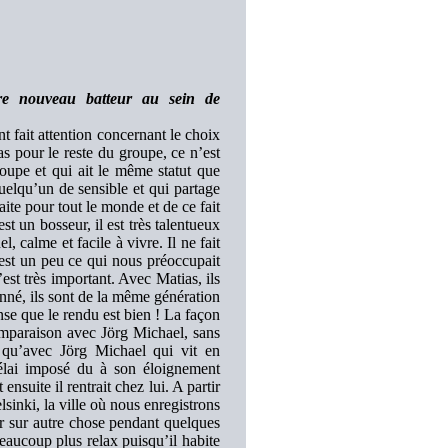
tre nouveau batteur au sein de
t fait attention concernant le choix
as pour le reste du groupe, ce n’est
oupe et qui ait le même statut que
elqu’un de sensible et qui partage
ite pour tout le monde et de ce fait
st un bosseur, il est très talentueux
l, calme et facile à vivre. Il ne fait
C’est un peu ce qui nous préoccupait
est très important. Avec Matias, ils
onné, ils sont de la même génération
nse que le rendu est bien ! La façon
comparaison avec Jörg Michael, sans
i qu’avec Jörg Michael qui vit en
élai imposé du à son éloignement
nsuite il rentrait chez lui. A partir
sinki, la ville où nous enregistrons
er sur autre chose pendant quelques
beaucoup plus relax puisqu’il habite