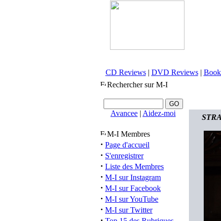
CD Reviews
|
DVD Reviews
|
Book
Rechercher sur M-I
Avancee
|
Aidez-moi
STRAT
M-I Membres
·
Page d'accueil
·
S'enregistrer
·
Liste des Membres
·
M-I sur Instagram
·
M-I sur Facebook
·
M-I sur YouTube
·
M-I sur Twitter
·
Top 15 des Rubriques