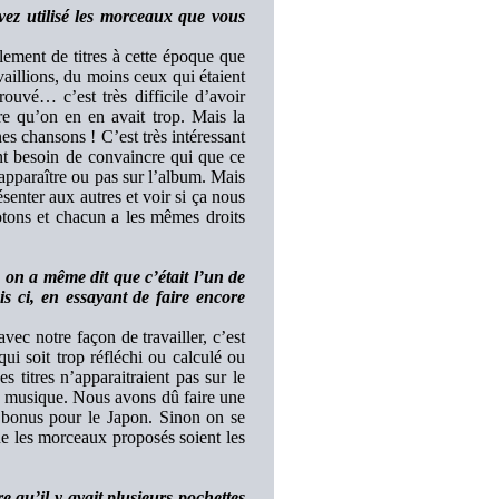
vez utilisé les morceaux que vous
lement de titres à cette époque que
vaillions, du moins ceux qui étaient
uvé… c’est très difficile d’avoir
re qu’on en en avait trop. Mais la
es chansons ! C’est très intéressant
nt besoin de convaincre qui que ce
 apparaître ou pas sur l’album. Mais
ésenter aux autres et voir si ça nous
tons et chacun a les mêmes droits
on a même dit que c’était l’un de
is ci, en essayant de faire encore
vec notre façon de travailler, c’est
ui soit trop réfléchi ou calculé ou
s titres n’apparaitraient pas sur le
de musique. Nous avons dû faire une
 bonus pour le Japon. Sinon on se
ue les morceaux proposés soient les
e qu’il y avait plusieurs pochettes