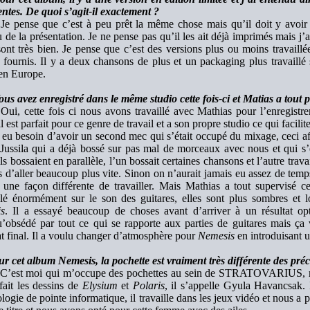
entes. De quoi s’agit-il exactement ?
Je pense que c’est à peu prêt la même chose mais qu’il doit y avoir d
 de la présentation. Je ne pense pas qu’il les ait déjà imprimés mais j
sont très bien. Je pense que c’est des versions plus ou moins travaillé
 fournis. Il y a deux chansons de plus et un packaging plus travaillé s
 en Europe.
us avez enregistré dans le même studio cette fois-ci et Matias a tout 
Oui, cette fois ci nous avons travaillé avec Mathias pour l’enregistr
 il est parfait pour ce genre de travail et a son propre studio ce qui facil
eu besoin d’avoir un second mec qui s’était occupé du mixage, ceci af
Jussila qui a déjà bossé sur pas mal de morceaux avec nous et qui s’
ls bossaient en parallèle, l’un bossait certaines chansons et l’autre trava
 d’aller beaucoup plus vite. Sinon on n’aurait jamais eu assez de temps
 une façon différente de travailler. Mais Mathias a tout supervisé ce
illé énormément sur le son des guitares, elles sont plus sombres et
is
. Il a essayé beaucoup de choses avant d’arriver à un résultat opt
u’obsédé par tout ce qui se rapporte aux parties de guitares mais ça 
at final. Il a voulu changer d’atmosphère pour
Nemesis
en introduisant 
r cet album Nemesis, la pochette est vraiment très différente des pré
C’est moi qui m’occupe des pochettes au sein de STRATOVARIUS, mai
fait les dessins de
Elysium
et
Polaris
, il s’appelle Gyula Havancsak. Il
logie de pointe informatique, il travaille dans les jeux vidéo et nous a 