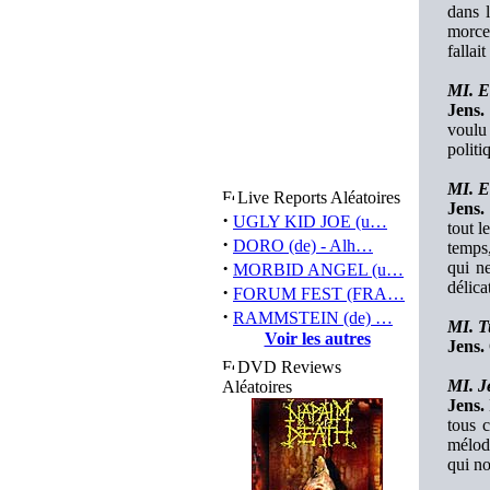
dans l
morcea
fallai
MI. Es
Jens.
voulu 
politi
MI. E
Live Reports Aléatoires
Jens.
·
UGLY KID JOE (u…
tout l
·
DORO (de) - Alh…
temps,
·
qui ne
MORBID ANGEL (u…
délica
·
FORUM FEST (FRA…
·
RAMMSTEIN (de) …
MI. Tu
Voir les autres
Jens.
DVD Reviews
MI. J
Aléatoires
Jens.
tous c
mélod
qui no