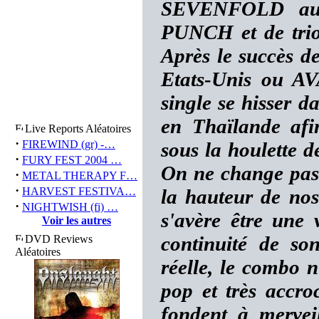
SEVENFOLD au
PUNCH et de trio
Après le succès d
Etats-Unis ou AV
single se hisser d
en Thaïlande afi
Live Reports Aléatoires
·
FIREWIND (gr) -…
sous la houlette d
·
FURY FEST 2004 …
On ne change pas 
·
METAL THERAPY F…
·
HARVEST FESTIVA…
la hauteur de no
·
NIGHTWISH (fi) …
s'avère être une 
Voir les autres
continuité de so
DVD Reviews
Aléatoires
réelle, le combo n
pop et très accro
fondent à merve