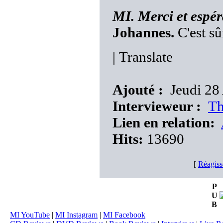
MI. Merci et espéra
Johannes.
C'est sû
|
Translate
Ajouté :
Jeudi 28
Intervieweur :
Th
Lien en relation:
Hits:
13690
[
Réagiss
P
U
B
MI YouTube
|
MI Instagram
|
MI Facebook