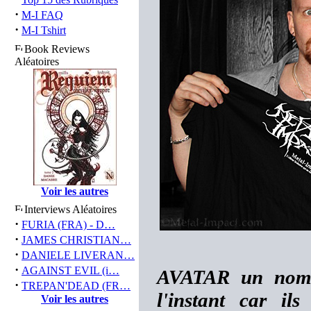
·
M-I FAQ
·
M-I Tshirt
Book Reviews
Aléatoires
Voir les autres
Interviews Aléatoires
·
FURIA (FRA) - D…
·
JAMES CHRISTIAN…
·
DANIELE LIVERAN…
·
AGAINST EVIL (i…
AVATAR un nom q
·
TREPAN'DEAD (FR…
l'instant car il
Voir les autres