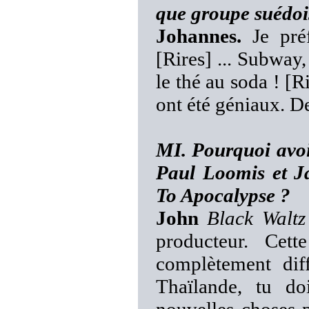
que groupe suédoi
Johannes.
Je préf
[Rires] ... Subway,
le thé au soda ! [R
ont été géniaux. De
MI. Pourquoi avoi
Paul Loomis et J
To Apocalypse ?
John
Black Waltz
producteur. Cet
complètement dif
Thaïlande, tu do