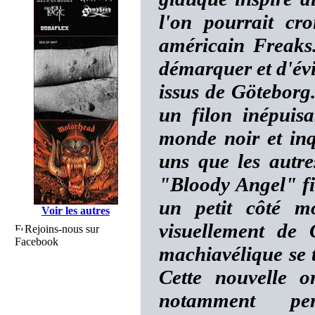
l'on pourrait cro
américain Freaks
démarquer et d'évi
issus de Göteborg.
un filon inépuis
monde noir et inq
uns que les aut
"Bloody Angel" fil
un petit côté mo
Voir les autres
visuellement de
Rejoins-nous sur
Facebook
machiavélique se t
Cette nouvelle o
notamment p