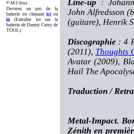
Line-up
: Johanne
M-I Jeux
Deviens un pro de la
John Alfredsson (b
batterie en cliquant
ici
ou
là
(Entraîne toi sur la
(guitare), Henrik 
batterie de Danny Carey de
TOOL)
Discographie
: 4 
(2011),
Thoughts 
Avatar (2009), Bl
Hail The Apocalys
Traduction / Retra
Metal-Impact. Bon
Zénith en premi