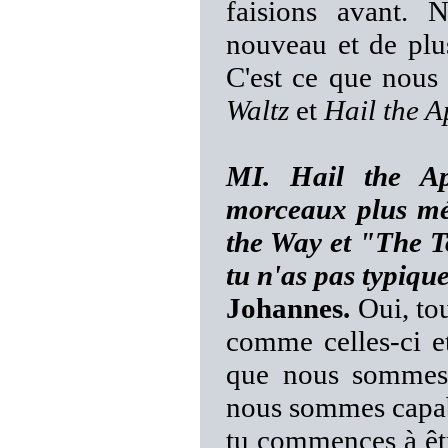
faisions avant. 
nouveau et de plu
C'est ce que nou
Waltz
et
Hail the 
MI. Hail the Ap
morceaux plus mé
the Way et "The T
tu n'as pas typiqu
Johannes.
Oui, tou
comme celles-ci et
que nous sommes 
nous sommes capabl
tu commences à êtr