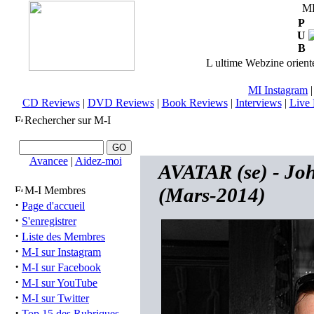
M
P
U
B
L ultime Webzine orienté
MI Instagram
CD Reviews
|
DVD Reviews
|
Book Reviews
|
Interviews
|
Live 
Rechercher sur M-I
Avancee
|
Aidez-moi
AVATAR (se) - Joh
(Mars-2014)
M-I Membres
·
Page d'accueil
·
S'enregistrer
·
Liste des Membres
·
M-I sur Instagram
·
M-I sur Facebook
·
M-I sur YouTube
·
M-I sur Twitter
·
Top 15 des Rubriques