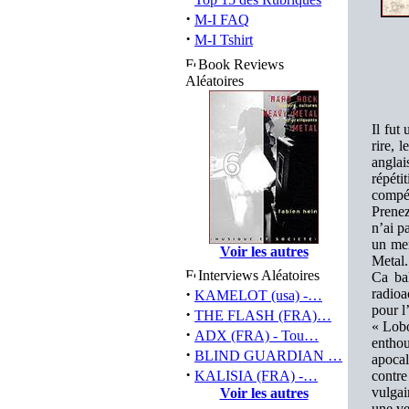
·
M-I FAQ
·
M-I Tshirt
Book Reviews
Aléatoires
Il fut
rire, 
anglai
répét
compét
Prene
n’ai 
un mem
Voir les autres
Metal.
Interviews Aléatoires
Ca ba
·
radioa
KAMELOT (usa) -…
pour l
·
THE FLASH (FRA)…
« Lobo
·
ADX (FRA) - Tou…
entho
·
BLIND GUARDIAN …
apocal
·
KALISIA (FRA) -…
contr
vulgai
Voir les autres
une v