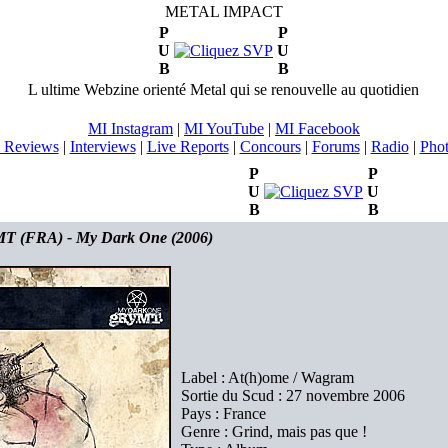
METAL IMPACT
P
P
U
U
B
B
L ultime Webzine orienté Metal qui se renouvelle au quotidien
MI Instagram
|
MI YouTube
|
MI Facebook
 Reviews
|
Interviews
|
Live Reports
|
Concours
|
Forums
|
Radio
|
Pho
P
P
U
U
B
B
 (FRA) - My Dark One (2006)
Label : At(h)ome / Wagram
Sortie du Scud : 27 novembre 2006
Pays : France
Genre : Grind, mais pas que !