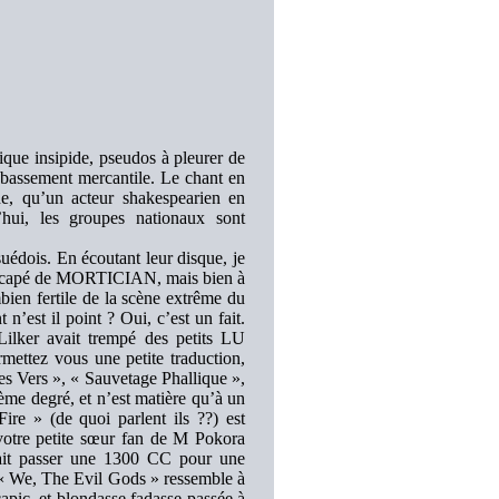
sique insipide, pseudos à pleurer de
 bassement mercantile. Le chant en
ne, qu’un acteur shakespearien en
’hui, les groupes nationaux sont
ois. En écoutant leur disque, je
icapé de MORTICIAN, mais bien à
bien fertile de la scène extrême du
n’est il point ? Oui, c’est un fait.
ker avait trempé des petits LU
rmettez vous une petite traduction,
es Vers », « Sauvetage Phallique »,
ème degré, et n’est matière qu’à un
e » (de quoi parlent ils ??) est
 votre petite sœur fan de M Pokora
rait passer une 1300 CC pour une
et « We, The Evil Gods » ressemble à
pic, et blondasse fadasse passée à