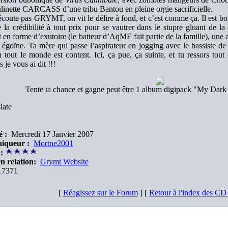
linette CARCASS d’une tribu Bantou en pleine orgie sacrificielle.
coute pas GRYMT, on vit le délire à fond, et c’est comme ça. Il est bon
 la crédibilité à tout prix pour se vautrer dans le stupre gluant de 
t en forme d’exutoire (le batteur d’AqME fait partie de la famille), une
e égoïne. Ta mère qui passe l’aspirateur en jogging avec le bassiste
u tout le monde est content. Ici, ça pue, ça suinte, et tu ressors to
 je vous ai dit !!!
Tente ta chance et gagne peut être 1 album digipack "My Dark 
late
é :
Mercredi 17 Janvier 2007
iqueur :
Mortne2001
:
n relation:
Grymt Website
7371
[
Réagissez sur le Forum
] [
Retour à l'index des C