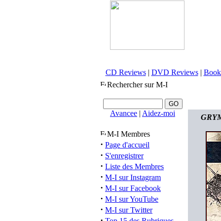
CD Reviews
|
DVD Reviews
|
Book
Rechercher sur M-I
Avancee
|
Aidez-moi
GRYMT
M-I Membres
·
Page d'accueil
·
S'enregistrer
·
Liste des Membres
·
M-I sur Instagram
·
M-I sur Facebook
·
M-I sur YouTube
·
M-I sur Twitter
·
Top 15 des Rubriques