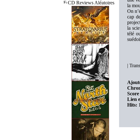
CD Reviews Aléatoires
la mou
On n’é
cap de
projec
la sci
télé o
suédois
|
Trans
Ajout
Chron
Score 
Lien e
Hits:
1