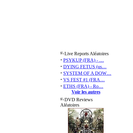
Live Reports Aléatoires
·
PSYKUP (FRA) - …
·
DYING FETUS (us…
·
SYSTEM OF A DOW…
·
VS FEST #1 (FRA…
·
ETHS (FRA) - Ro…
Voir les autres
DVD Reviews
Aléatoires