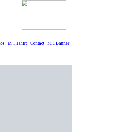
tos
|
M-I Tshirt
|
Contact
|
M-I Banner