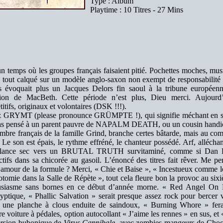
Type : Album
Playtime : 10 Titres - 27 Mins
 un temps où les groupes français faisaient pitié. Pochettes moches, mu
le tout calqué sur un modèle anglo-saxon non exempt de responsabilité
s évoquait plus un Jacques Delors fin saoul à la tribune européen
ition de MacBeth. Cette période n’est plus, Dieu merci. Aujourd
itifs, originaux et volontaires (DSK !!!).
z GRYMT (please pronounce GRÜMPTE !), qui signifie méchant en suéd
pas pensé à un parent pauvre de NAPALM DEATH, ou un cousin hand
bre français de la famille Grind, branche certes bâtarde, mais au com
 Le son est épais, le rythme effréné, le chanteur possédé. Arf, alléchant 
lance sec vers un BRUTAL TRUTH survitaminé, comme si Dan Lil
ctifs dans sa chicorée au gasoil. L’énoncé des titres fait rêver. Me pe
’amour de la formule ? Merci, « Chie et Baise », « Incestueux comme l
tomie dans la Salle de Répète », tout cela fleure bon la provoc au sixi
usiasme sans bornes en ce début d’année morne. « Red Angel On Fir
yptique, « Phallic Salvation » serait presque assez rock pour bercer
e une planche à clous enduite de saindoux, « Burning Whore » fe
re voiture à pédales, option autocollant « J’aime les rennes » en sus, 
ersion bubonique de
Virus Cannibale
, avec zombies mangeurs de Choca