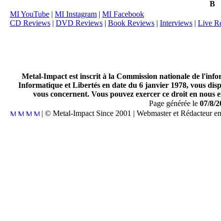
B
MI YouTube
|
MI Instagram
|
MI Facebook
CD Reviews
|
DVD Reviews
|
Book Reviews
|
Interviews
|
Live R
Metal-Impact est inscrit à la Commission nationale de l'inf
Informatique et Libertés en date du 6 janvier 1978, vous disp
vous concernent. Vous pouvez exercer ce droit en nous en
Page générée le
07/8/2
| © Metal-Impact Since 2001 | Webmaster et Rédacteur e