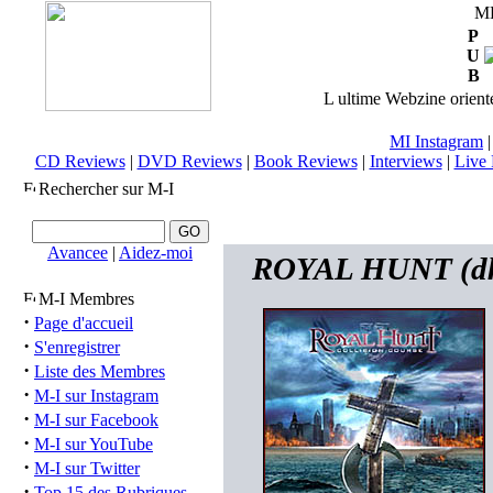
M
P
U
B
L ultime Webzine orienté
MI Instagram
CD Reviews
|
DVD Reviews
|
Book Reviews
|
Interviews
|
Live 
Rechercher sur M-I
Avancee
|
Aidez-moi
ROYAL HUNT (dk) 
M-I Membres
·
Page d'accueil
·
S'enregistrer
·
Liste des Membres
·
M-I sur Instagram
·
M-I sur Facebook
·
M-I sur YouTube
·
M-I sur Twitter
·
Top 15 des Rubriques