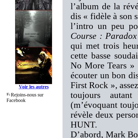
l’album de la rév
dis « fidèle à son 
l’intro un peu p
Course : Paradox
qui met trois he
cette basse souda
No More Tears » d
écouter un bon di
First Rock », asse
Voir les autres
toujours autan
Rejoins-nous sur
Facebook
(m’évoquant toujo
révèle deux pers
HUNT.
D’abord, Mark Boa