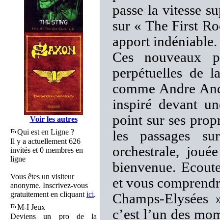
passe la vitesse s
sur « The First R
apport indéniable.
Ces nouveaux po
perpétuelles de 
comme Andre Ander
inspiré devant une
point sur ses prop
Voir les autres
Qui est en Ligne ?
les passages s
Il y a actuellement 626
orchestrale, jouée
invités et 0 membres en
ligne
bienvenue. Ecout
Vous êtes un visiteur
et vous comprendre
anonyme. Inscrivez-vous
gratuitement en cliquant
ici
.
Champs-Elysées »
M-I Jeux
c’est l’un des mom
Deviens un pro de la