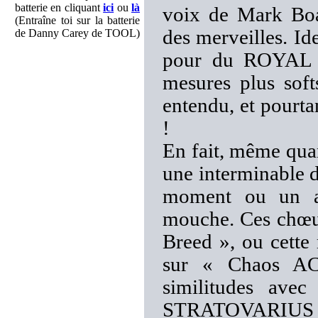
batterie en cliquant
ici
ou
là
voix de Mark Boal
(Entraîne toi sur la batterie
des merveilles. Id
de Danny Carey de TOOL)
pour du ROYAL 
mesures plus soft
entendu, et pourta
!
En fait, même qu
une interminable d
moment ou un au
mouche. Ces chœurs
Breed », ou cette 
sur « Chaos AC 
similitudes ave
STRATOVARIUS me