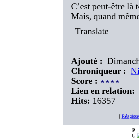
C’est peut-être là 
Mais, quand même
|
Translate
Ajouté :
Dimanche
Chroniqueur :
N
Score :
Lien en relation:
Hits:
16357
[
Réagisse
P
U