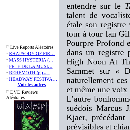
entendre sur le
T
talent de vocalis
étale son registre
tour à tour Ian Gi
Pourpre Profond e
Live Reports Aléatoires
dans un registre 
·
RHAPSODY OF FIR…
·
High Noon At The
MASS HYSTERIA (…
·
FETE DE LA MUSI…
Sammet sur « Di
·
BEHEMOTH (pl) -…
·
naturellement ces
HEADWAY FESTIVA…
Voir les autres
et même une voix 
DVD Reviews
L’autre bonhom
Aléatoires
suédois Marcus Ji
Kjaer, précédant 
prévisibles et ch