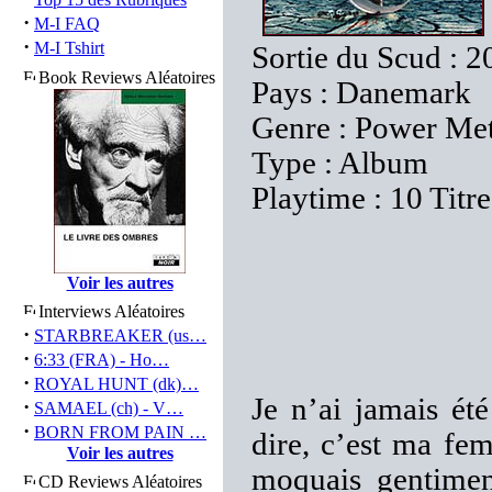
·
M-I FAQ
·
M-I Tshirt
Sortie du Scud : 2
Book Reviews Aléatoires
Pays : Danemark
Genre : Power Met
Type : Album
Playtime : 10 Titr
Voir les autres
Interviews Aléatoires
·
STARBREAKER (us…
·
6:33 (FRA) - Ho…
·
ROYAL HUNT (dk)…
Je n’ai jamais é
·
SAMAEL (ch) - V…
·
BORN FROM PAIN …
dire, c’est ma fem
Voir les autres
moquais gentimen
CD Reviews Aléatoires