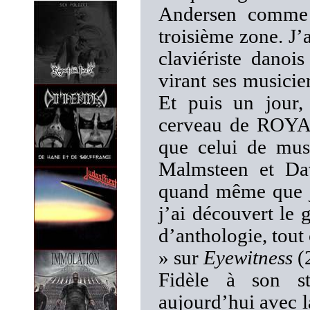
Andersen comme 
troisième zone. J’
claviériste danois
virant ses musicie
Et puis un jour,
cerveau de ROYAL
que celui de mus
Malmsteen et Dav
quand même que j’y
j’ai découvert le
d’anthologie, tou
» sur
Eyewitness
(
Fidèle à son 
aujourd’hui avec l