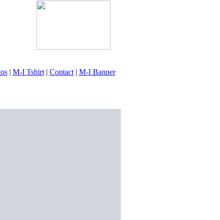
tos
|
M-I Tshirt
|
Contact
|
M-I Banner