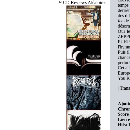
CD Reviews Aléatoires
temps 
derriè
des dif
Ice
de 
désorm
Oui le
ZEPPE
PURP
l'hymn
Puis i
chance
pertur
Cet al
Europé
You Ke
|
Trans
Ajouté
Chron
Score 
Lien e
Hits:
1