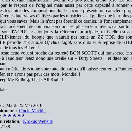
par le respect de l'originel mais aussi par cette capacité à sonner d
res les autres les compositions dont chacune présente un caractère pro
férentes interviews réalisées par les musiciens j'ai pu lire que leur plus 
qui vous savez. Mais ils n'ont pas ébranlé ce dernier, ils l'ont simplemen
ais un élément de comparaison qui n'est plus en leur faveur, car sur tou
 son d'AC/DC est toujours la référence principale, mais elle est 
LINiennes, du boogie que n'aurait pas renié un ZZ TOP, des sonor
LE période
The House Of Blue Light
, sans oublier la reprise de S
e de tous les Bikers !
l reste cette voix si proche du regretté BON SCOTT qui transperce le s
 à l'auditeur. Jetez donc une oreille sur « Dirty Streets » et dites mo
bant.
bum mérite alors toute votre attention afin qu'il puisse rentrer au Pant
en et n'ayons pas peur des mots, Mondial !
ep Me Rolling, That's All Right !
late
 :
Mardi 25 Mai 2010
iqueur :
Oncle Machin
:
n relation:
Krokus Website
2138