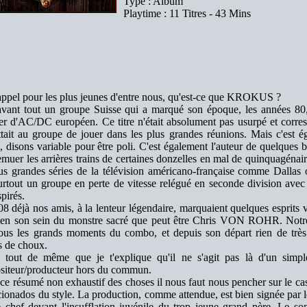
Type : Album
Playtime : 11 Titres - 43 Mins
rappel pour les plus jeunes d'entre nous, qu'est-ce que KROKUS ?
avant tout un groupe Suisse qui a marqué son époque, les années 80
ier d'AC/DC européen. Ce titre n'était absolument pas usurpé et corresp
tait au groupe de jouer dans les plus grandes réunions. Mais c'est 
é, disons variable pour être poli. C'est également l'auteur de quelques 
remuer les arrières trains de certaines donzelles en mal de quinquagéna
us grandes séries de la télévision américano-française comme Dallas
surtout un groupe en perte de vitesse relégué en seconde division ave
spirés.
8 déjà nos amis, à la lenteur légendaire, marquaient quelques esprits v
 en son sein du monstre sacré que peut être Chris VON ROHR. Notre v
ous les grands moments du combo, et depuis son départ rien de très
es de choux.
t tout de même que je t'explique qu'il ne s'agit pas là d'un simpl
iteur/producteur hors du commun.
ce résumé non exhaustif des choses il nous faut nous pencher sur le ca
icionados du style. La production, comme attendue, est bien signée par le
 chef devant l'insufflation juvénile du trop jeune grand père. Le s