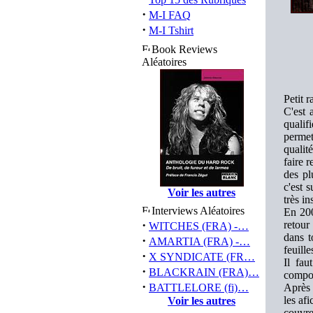
·
M-I FAQ
·
M-I Tshirt
Book Reviews
Aléatoires
Petit 
C'est 
qualif
permet
qualit
faire 
des pl
c'est 
Voir les autres
très in
Interviews Aléatoires
En 200
·
retour
WITCHES (FRA) -…
dans t
·
AMARTIA (FRA) -…
feuill
·
X SYNDICATE (FR…
Il fau
·
BLACKRAIN (FRA)…
compos
·
BATTLELORE (fi)…
Après 
les af
Voir les autres
couvre