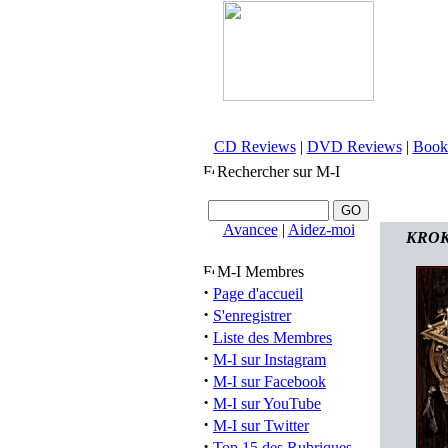
CD Reviews
|
DVD Reviews
|
Book
Rechercher sur M-I
Avancee
|
Aidez-moi
KROKU
M-I Membres
·
Page d'accueil
·
S'enregistrer
·
Liste des Membres
·
M-I sur Instagram
·
M-I sur Facebook
·
M-I sur YouTube
·
M-I sur Twitter
·
Top 15 des Rubriques