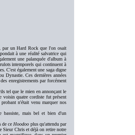
, par un Hard Rock que l'on osait
ondait à une réalité salvatrice qui
également une palanquée d'album à
brulots intemporels qui continuent à
ires. C'est également une saga digne
 ou Dynastie. Ces dernières années
c des enregistrements par forcément
ils tel que le mien en annonçant le
oisin quatre cordiste fut présent
 probant n'était venu marquer nos
e bassiste, mais bel et bien d'un
s de ce
Hoodoo
plus qu'attendu par
 Sieur Chris et déjà on retire notre
on est magnifique, dans un premier