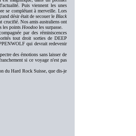
'actualité. Puis viennent les unes
pre se complétant à merveille. Lors
grand désir était de secouer le
Black
t crucifié. Nos amis australiens ont
s les points
Hoodoo
les surpasse.
accompagnée par des réminiscences
ités tout droit sorties de DEEP
TEPPENWOLF qui devrait redevenir
pectre des émotions sans laisser de
i franchement si ce voyage n'est pas
héon du Hard Rock Suisse, que dis-je