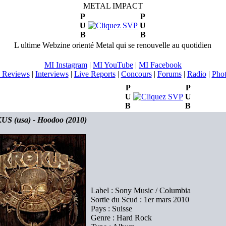
METAL IMPACT
P
P
U
U
B
B
L ultime Webzine orienté Metal qui se renouvelle au quotidien
MI Instagram
|
MI YouTube
|
MI Facebook
 Reviews
|
Interviews
|
Live Reports
|
Concours
|
Forums
|
Radio
|
Pho
P
P
U
U
B
B
S (usa) - Hoodoo (2010)
Label : Sony Music / Columbia
Sortie du Scud : 1er mars 2010
Pays : Suisse
Genre : Hard Rock