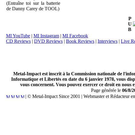
(Entraîne toi sur la batterie
de Danny Carey de TOOL)
P
U
B
MI YouTube
|
MI Instagram
|
MI Facebook
CD Reviews
|
DVD Reviews
|
Book Reviews
|
Interviews
|
Live R
Metal-Impact est inscrit à la Commission nationale de l'inf
Informatique et Libertés en date du 6 janvier 1978, vous disp
vous concernent. Vous pouvez exercer ce droit en nous en
Page générée le
06/8/2
| © Metal-Impact Since 2001 | Webmaster et Rédacteur e