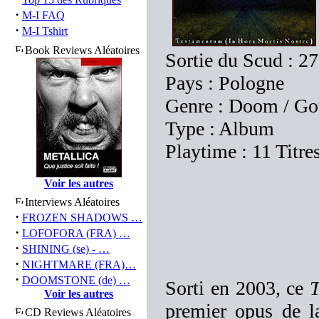
·
M-I FAQ
·
M-I Tshirt
Book Reviews Aléatoires
Sortie du Scud : 27
Pays : Pologne
Genre : Doom / Go
Type : Album
Playtime : 11 Titre
Voir les autres
Interviews Aléatoires
·
FROZEN SHADOWS …
·
LOFOFORA (FRA) …
·
SHINING (se) - …
·
NIGHTMARE (FRA)…
·
DOOMSTONE (de) …
Sorti en 2003, ce
T
Voir les autres
premier opus de 
CD Reviews Aléatoires