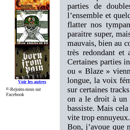
parties de doubl
l’ensemble et quelq
flatter nos tympan
paraitre super, mais
mauvais, bien au co
très redondant et 
Certaines parties 
ou « Blaze » vienn
longue, la voix fé
Voir les autres
sur certaines tracks
Rejoins-nous sur
Facebook
on a le droit à un
bassiste. Mais cela 
vite trop ennuyeux.
Bon, j’avoue que 