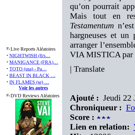
qu’on pourrait app
Mais tout en res
Testamentum
n’est
hargneuses et un 
arranger l’ensemble
Live Reports Aléatoires
VIA MISTICA par l
·
NIGHTWISH (fi/s…
·
MANIGANCE (FRA)…
|
Translate
·
TOTO (usa) - Pa…
·
BEAST IN BLACK …
·
IN FLAMES (se) …
Voir les autres
DVD Reviews Aléatoires
Ajouté :
Jeudi 22 J
Chroniqueur :
Fo
Score :
Lien en relation: