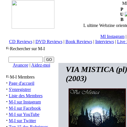
M
P
U
B
L ultime Webzine orienté
MI Instagram
CD Reviews
|
DVD Reviews
|
Book Reviews
|
Interviews
|
Live 
Rechercher sur M-I
Avancee
|
Aidez-moi
VIA MISTICA (pl) 
(2003)
M-I Membres
·
Page d'accueil
·
S'enregistrer
·
Liste des Membres
·
M-I sur Instagram
·
M-I sur Facebook
·
M-I sur YouTube
·
M-I sur Twitter
·
Top 15 des Rubriques