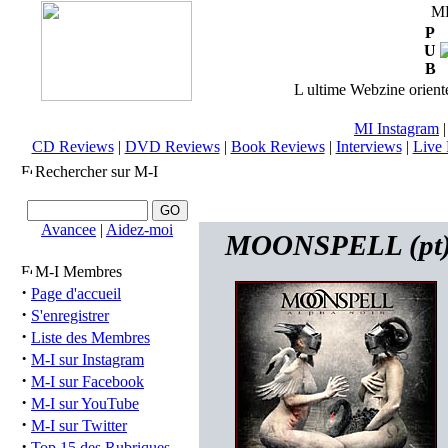
M
P
U
B
L ultime Webzine orienté
MI Instagram
CD Reviews
|
DVD Reviews
|
Book Reviews
|
Interviews
|
Live 
Rechercher sur M-I
Avancee
|
Aidez-moi
MOONSPELL (pt) 
M-I Membres
·
Page d'accueil
·
S'enregistrer
·
Liste des Membres
·
M-I sur Instagram
·
M-I sur Facebook
·
M-I sur YouTube
·
M-I sur Twitter
·
Top 15 des Rubriques