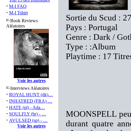
·
M-I FAQ
·
M-I Tshirt
Sortie du Scud : 2
Book Reviews
Pays : Portugal
Aléatoires
Genre : Dark / Got
Type : :Album
Playtime : 17 Titre
Voir les autres
Interviews Aléatoires
·
ROYAL HUNT (dk)…
·
INHATRED (FRA) …
·
HATE (pl) - Ada…
MOONSPELL peut se
·
SOULFLY (br) - …
·
AVULSED (sp) - …
durant quatre anné
Voir les autres