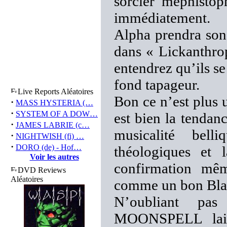
sorcier méphistop
immédiatement.
Alpha prendra son
dans « Lickanthrop
entendrez qu’ils se
fond tapageur.
Live Reports Aléatoires
Bon ce n’est plus 
·
MASS HYSTERIA (…
·
SYSTEM OF A DOW…
est bien la tenda
·
JAMES LABRIE (c…
musicalité bell
·
NIGHTWISH (fi) …
·
DORO (de) - Hof…
théologiques et 
Voir les autres
confirmation mêm
DVD Reviews
Aléatoires
comme un bon Bla
N’oubliant pas 
MOONSPELL laiss