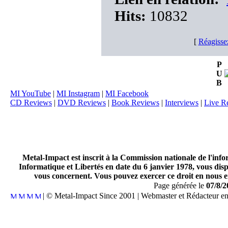
Hits:
10832
[
Réagisse
P
U
B
MI YouTube
|
MI Instagram
|
MI Facebook
CD Reviews
|
DVD Reviews
|
Book Reviews
|
Interviews
|
Live R
Metal-Impact est inscrit à la Commission nationale de l'inf
Informatique et Libertés en date du 6 janvier 1978, vous disp
vous concernent. Vous pouvez exercer ce droit en nous en
Page générée le
07/8/2
| © Metal-Impact Since 2001 | Webmaster et Rédacteur e