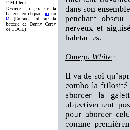
M-I Jeux
dans son ensemble c
Deviens un pro de la
batterie en cliquant
ici
ou
penchant obscur 
là
(Entraîne toi sur la
batterie de Danny Carey
nerveux et aiguis
de TOOL)
haletantes.
Omega White
:
Il va de soi qu’ap
combo la frilosité
aborder la gale
objectivement pos
pour aborder celu
comme premièreme