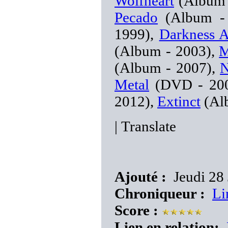
Wolfheart
(Album 
Pecado
(Album -
1999),
Darkness 
(Album - 2003),
M
(Album - 2007),
N
Metal
(DVD - 20
2012),
Extinct
(Al
|
Translate
Ajouté :
Jeudi 28 
Chroniqueur :
Li
Score :
Lien en relation: