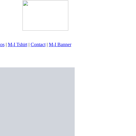
tos
|
M-I Tshirt
|
Contact
|
M-I Banner