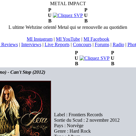
METAL IMPACT
P
P
U
U
B
B
L ultime Webzine orienté Metal qui se renouvelle au quotidien
MI Instagram
|
MI YouTube
|
MI Facebook
 Reviews
|
Interviews
|
Live Reports
|
Concours
|
Forums
|
Radio
|
Pho
P
P
U
U
B
B
no) - Can't Stop (2012)
Label : Frontiers Records
Sortie du Scud : 2 novembre 2012
Pays : Norvège
Genre : Hard Rock