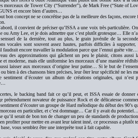
s morceaux de Tower City (“Surrender”), de Mark Free (“State of Lov
GUNS et encore bien d’autres…
ut bon concept ne se concrétise pas de la meilleure des façons, encore f
on.
abord, il convient de préciser qu’ISSA a une voix très particulière. O
 ou Amy Lee, et je dois admettre que c’est plutôt grotesque… Elle n’a n
 sensuel de la dernière, tout au plus, le grain juvénile de la second
ions vocales sont souvent assez hautes, parfois difficiles à supporter
 il faudrait encore travailler la modulation parce que l’ennui guète vite…
eau des approximations qui gâchent un peu le plaisir, citons aussi l
te et moderne, mais elle uniformise les morceaux d’une manière rédhibit
t aussi laisser aux morceaux d’origine leur patine… Si le but de l’ens
s ou bien à des chansons bien précises, leur ôter leur spécificité ne les
e sentiment d’écouter un album de créations originales, qui n’est 
e…
 certes, le backing band fait ce qu’il peut, et ISSA essaie de donner 
e prétendument novateur de puissance Rock et de délicatesse commer
e sentiment d’écouter un groupe de Hard mélodique du début des 90’s qu
morceau en particulier, et c’est dommage… Car il y avait du potentiel
e qu’il serait de bon ton de changer un peu de standards de production 
en profiter pour mettre en avant leur talent inné, ce processus a plutôt 
 base, vous semblez être une interprète tout à fait capable.