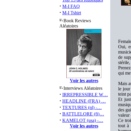
·
M-I FAQ
·
M-I Tshirt
Book Reviews
Aléatoires
Female
Oui, e
musici
de sup
stéril
Prenez
qui me
Voir les autres
Mais a
Interviews Aléatoires
le jour
·
teint 
IRREPRESSIBLE W…
Et jus
·
HEADLINE (FRA) …
musiqu
·
TEXTURES (nl) -…
des gui
·
BATTLELORE (fi)…
valeur
·
KAMELOT (usa) -…
Ce troi
tout à
Voir les autres
harmon