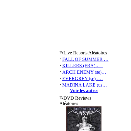
Live Reports Aléatoires
·
FALL OF SUMMER …
·
KILLERS (FRA) -…
·
ARCH ENEMY (se)…
·
EVERGREY (se) -…
·
MADINA LAKE (us…
Voir les autres
DVD Reviews
Aléatoires