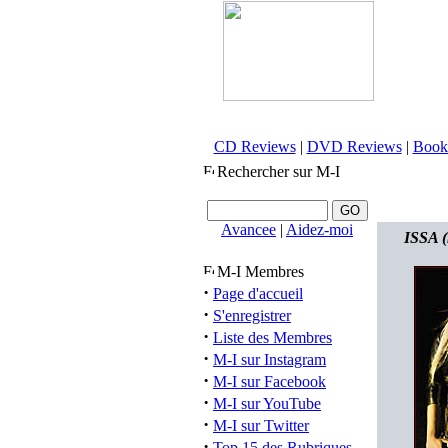
CD Reviews
|
DVD Reviews
|
Book
Rechercher sur M-I
Avancee
|
Aidez-moi
ISSA (
M-I Membres
·
Page d'accueil
·
S'enregistrer
·
Liste des Membres
·
M-I sur Instagram
·
M-I sur Facebook
·
M-I sur YouTube
·
M-I sur Twitter
·
Top 15 des Rubriques