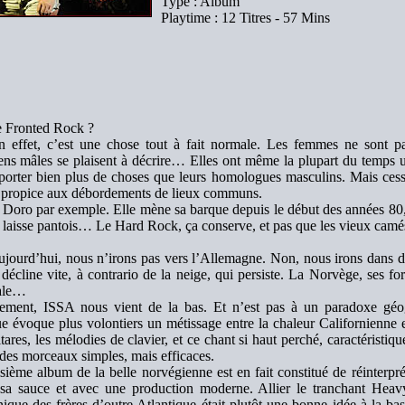
Type : Album
Playtime : 12 Titres - 57 Mins
 Fronted Rock ?
n effet, c’est une chose tout à fait normale. Les femmes ne sont pas
ens mâles se plaisent à décrire… Elles ont même la plupart du temps un
porter bien plus de choses que leurs homologues masculins. Mais ces
e, propice aux débordements de lieux communs.
 Doro par exemple. Elle mène sa barque depuis le début des années 80,
 laisse pantois… Le Hard Rock, ça conserve, et pas que les vieux camé
ujourd’hui, nous n’irons pas vers l’Allemagne. Non, nous irons dans de
 décline vite, à contrario de la neige, qui persiste. La Norvège, ses f
pale…
tement, ISSA nous vient de la bas. Et n’est pas à un paradoxe géo
e évoque plus volontiers un métissage entre la chaleur Californienne e
tares, les mélodies de clavier, et ce chant si haut perché, caractéristiq
 des morceaux simples, mais efficaces.
sième album de la belle norvégienne est en fait constitué de réinterpr
 sa sauce et avec une production moderne. Allier le tranchant Heav
ique des frères d’outre Atlantique était plutôt une bonne idée à la 