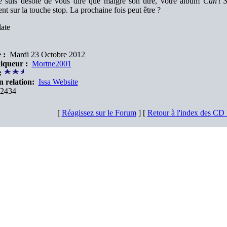
e suis désolé de vous dire que malgré son titre, votre album
Can’t 
nt sur la touche stop. La prochaine fois peut être ?
ate
 :
Mardi 23 Octobre 2012
iqueur :
Mortne2001
:
n relation:
Issa Website
2434
[
Réagissez sur le Forum
] [
Retour à l'index des CD