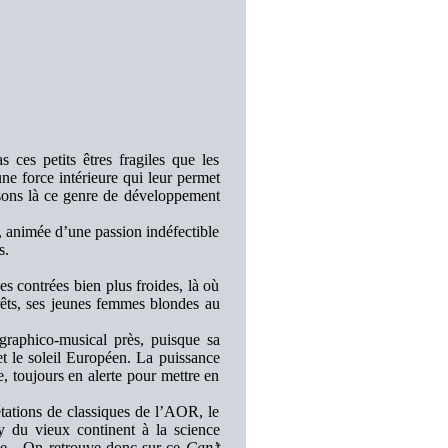
 ces petits êtres fragiles que les
e force intérieure qui leur permet
sons là ce genre de développement
 animée d’une passion indéfectible
s.
s contrées bien plus froides, là où
orêts, ses jeunes femmes blondes au
graphico-musical près, puisque sa
t le soleil Européen. La puissance
ue, toujours en alerte pour mettre en
étations de classiques de l’AOR, le
y du vieux continent à la science
base…On retrouve donc sur ce
Can’t