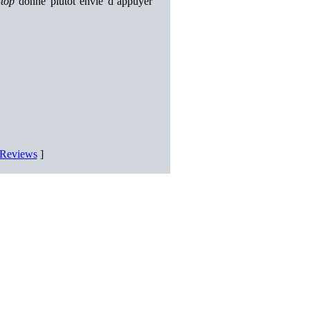
Stop
donne plutôt envie d’appuyer
 Reviews
]