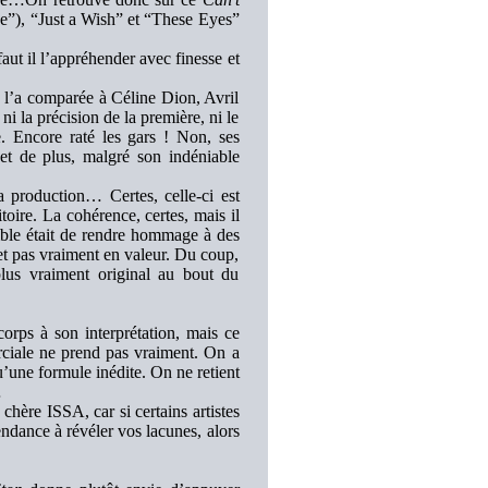
e”), “Just a Wish” et “These Eyes”
aut il l’appréhender avec finesse et
n l’a comparée à Céline Dion, Avril
i la précision de la première, ni le
e. Encore raté les gars ! Non, ses
, et de plus, malgré son indéniable
a production… Certes, celle-ci est
oire. La cohérence, certes, mais il
emble était de rendre hommage à des
 met pas vraiment en valeur. Du coup,
plus vraiment original au bout du
corps à son interprétation, mais ce
ciale ne prend pas vraiment. On a
’une formule inédite. On ne retient
…
chère ISSA, car si certains artistes
tendance à révéler vos lacunes, alors