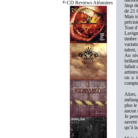
CD Reviews Aléatoires
Stop
de
de 21 
Mais to
précisi
Tout d’
Lavigne
timbre
variat
talent,
Au niv
brillan
fallai
artiste
on a l
compt
Alors,
mélang
plus l
aucun 
Je pens
savent 
qu’à la