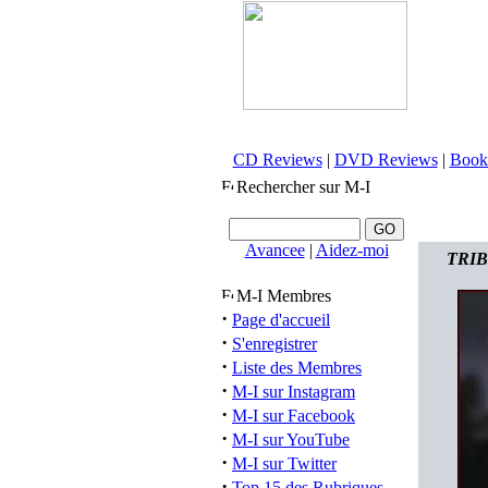
CD Reviews
|
DVD Reviews
|
Book
Rechercher sur M-I
Avancee
|
Aidez-moi
TRIBE
M-I Membres
·
Page d'accueil
·
S'enregistrer
·
Liste des Membres
·
M-I sur Instagram
·
M-I sur Facebook
·
M-I sur YouTube
·
M-I sur Twitter
·
Top 15 des Rubriques