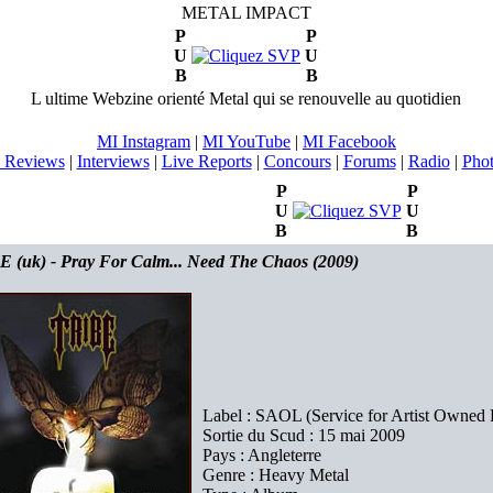
METAL IMPACT
P
P
U
U
B
B
L ultime Webzine orienté Metal qui se renouvelle au quotidien
MI Instagram
|
MI YouTube
|
MI Facebook
 Reviews
|
Interviews
|
Live Reports
|
Concours
|
Forums
|
Radio
|
Pho
P
P
U
U
B
B
 (uk) - Pray For Calm... Need The Chaos (2009)
Label : SAOL (Service for Artist Owned L
Sortie du Scud : 15 mai 2009
Pays : Angleterre
Genre : Heavy Metal