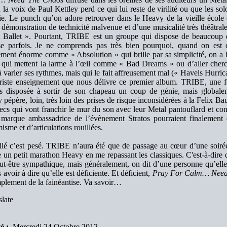
 la voix de Paul Kettley perd ce qui lui reste de virilité ou que les 
ie. Le punch qu’on adore retrouver dans le Heavy de la vieille école 
 démonstration de technicité malvenue et d’une musicalité très théâtra
 Ballet ». Pourtant, TRIBE est un groupe qui dispose de beaucoup d
lise parfois. Je ne comprends pas très bien pourquoi, quand on est
ment énorme comme « Absolution » qui brille par sa simplicité, on a be
 qui mettent la larme à l’œil comme « Bad Dreams » ou d’aller cher
à varier ses rythmes, mais qui le fait affreusement mal (« Havels Hurrica
 triste enseignement que nous délivre ce premier album. TRIBE, une 
is disposée à sortir de son chapeau un coup de génie, mais globale
pépère, loin, très loin des prises de risque inconsidérées à la Felix B
cs qui vont franchir le mur du son avec leur Metal pantouflard et confo
 marque ambassadrice de l’évènement Stratos pourraient finalement 
sme et d’articulations rouillées.
lé c’est pesé. TRIBE n’aura été que de passage au cœur d’une soiré
re un petit marathon Heavy en me repassant les classiques. C'est-à-dire
eut-être sympathique, mais généralement, on dit d’une personne qu’el
 avoir à dire qu’elle est déficiente. Et déficient,
Pray For Calm… Need
mplement de la fainéantise. Va savoir…
late
é :
Mercredi 24 Octobre 2012