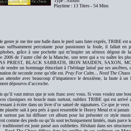
Type : Album
Playtime : 13 Titres - 54 Mins
e genre je me tire une balle dans le pied sans faire exprès, TRIBE est 
pas suffisamment percutante pour passionner la foule, il fallait en pl
ophobes, grâce à une pochette qui m’inspire un sérieux dégout de la
ée 2006 de l’autre côté de la Manche, une terre qui a vu naître les p
AS PRIEST, BLACK SABBATH, IRON MAIDEN, SAXON, MOTÖRH
de rendre un hommage étincelant à l’héritage laissé par ses ancêtres, q
rmation de seconde zone qu’elle est.
Pray For Calm… Need The Chaos
pas attendre avec beaucoup d’impatience le deuxième, la faute à un 
ement dépourvu d’accroche.
ois qu’il vaut mieux que je sois franc avec vous. Si vous voulez une b
vos classiques en boucle mais surtout, oubliez TRIBE qui est arrivé ap
ressant à écrire dans un livre d’or saturé de signatures. Ce que je veux 
tte planète sait à peu près à quoi ressemble le Heavy Metal et si jamais 
ut surtout pas lui diffuser cet album pour lui présenter ce style musi
ent comme des pieds ou qu’ils sont techniquement limités, mais parce l
traditionnel est juste passé aux oubliettes. Hésitant dans ses structures
… Need The Chaos
diffuse dans les oreilles de ses auditeurs un Met