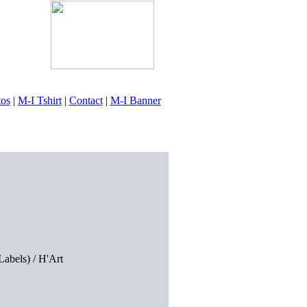
tos
|
M-I Tshirt
|
Contact
|
M-I Banner
abels) / H'Art