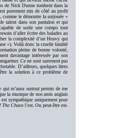
solos de Nick Dunne tombent dans la
est purement mis de côté au profit
le, comme le démontre la surjouée «
e talent dans son pantalon et qui
 capable de sortir une compo tout
soin d’aller écrire des balades au
cher la complexité d’un Heavy qui
ne »). Voilà donc la cruelle fatalité
formation pleine de bonne volonté,
ment davantage intéressée par son
aumgartner. Ce ne sont surement pas
rtable. D’ailleurs, quelques litres
être la solution à ce problème de
e qui m’aura surtout permis de me
 que la musique de nos amis anglais
le est sympathique uniquement pour
 The Chaos
l’est. Ou peut-être est-