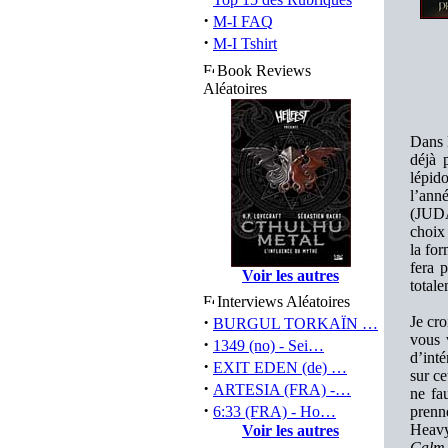
·
M-I FAQ
·
M-I Tshirt
Book Reviews
Aléatoires
Dans l
déjà 
lépid
l’ann
(JUD
choix 
la fo
fera 
Voir les autres
total
Interviews Aléatoires
·
Je cr
BURGUL TORKAÏN …
vous 
·
1349 (no) - Sei…
d’inté
·
EXIT EDEN (de) …
sur ce
·
ARTESIA (FRA) -…
ne fa
·
6:33 (FRA) - Ho…
prenn
Heavy 
Voir les autres
Calm