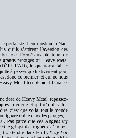
un spécialiste. Leur musique n’étant
us qu’ils s’attirent l’aversion des
 bestiole. Formé aux alentours de
lus grands prodiges du Heavy Metal
EAD), le quatuor a fait le
uitte à passer qualitativement pour
est donc ce premier jet qui ne nous
Heavy Metal terriblement banal et
onne dose de Heavy Metal, repassez-
rès la guerre et qui n’a plus rien
dire, c’est que voilà, tout le monde
un ignare traine dans les parages, il
cal. Pas parce que ces Anglais s’y
e côté grippant et rugueux d’un bon
, trop tendre dans le riff,
Pray For
al banal et qui devient même cliché