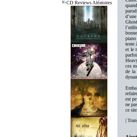
CD Reviews Aléatoires
quand
parod
d’une
Ghost
l’uti
bonne
piano
tente 
et le
parfo
Heavy 
ces me
de la
dynami
Embal
refai
est p
ne pas
ce si
|
Trans
Ajout