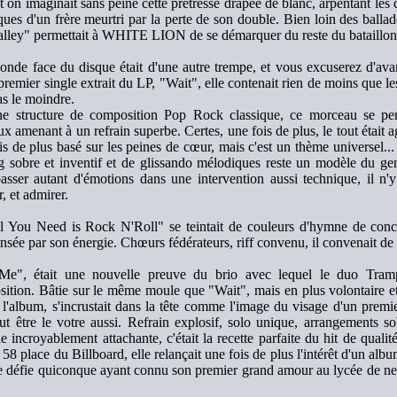
et on imaginait sans peine cette prêtresse drapée de blanc, arpentant les c
ques d'un frère meurtri par la perte de son double. Bien loin des balla
lley" permettait à WHITE LION de se démarquer du reste du bataillon
onde face du disque était d'une autre trempe, et vous excuserez d'ava
 premier single extrait du LP, "Wait", elle contenait rien de moins que le
as le moindre.
e structure de composition Pop Rock classique, ce morceau se per
ux amenant à un refrain superbe. Certes, une fois de plus, le tout était
is de plus basé sur les peines de cœur, mais c'est un thème universel..
g sobre et inventif et de glissando mélodiques reste un modèle du genr
passer autant d'émotions dans une intervention aussi technique, il n'
, et admirer.
l You Need is Rock N'Roll" se teintait de couleurs d'hymne de concer
sée par son énergie. Chœurs fédérateurs, riff convenu, il convenait de
 Me", était une nouvelle preuve du brio avec lequel le duo Tramp
ition. Bâtie sur le même moule que "Wait", mais en plus volontaire et
e l'album, s'incrustait dans la tête comme l'image du visage d'un prem
t être le votre aussi. Refrain explosif, solo unique, arrangements so
e incroyablement attachante, c'était la recette parfaite du hit de qualit
a 58 place du Billboard, elle relançait une fois de plus l'intérêt d'un al
je défie quiconque ayant connu son premier grand amour au lycée de ne p