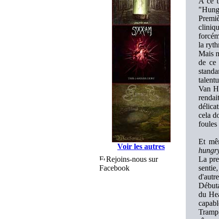
A ce t
"Hungr
Premiè
cliniq
forcém
la ryth
Mais m
de ce
standa
talent
Van Ha
rendai
délica
cela d
foules
Et mêm
Voir les autres
hungry
Rejoins-nous sur
La pre
Facebook
sentie
d'autr
Débuta
du Hea
capabl
Tramp,