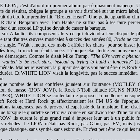
LION, c'est d'abord un premier album passé quasiment inaperçu. Un
aite du résultat, obligea le groupe à se voir distribué sur un micro label,
rait du être leur premier hit, "Broken Heart". Une petite apparition clin
Richard Benjamin avec Tom Hanks ne suffira pas à les faire percer, 
her d'un second LP qui se devait de casser la baraque.
 sur Atlantic, ils composent alors ce qui deviendra leur disque le 
tant d'autres œuvres musicales à succès des années 80,
Pride
ne conn
r single, "Wait", mettra des mois à affoler les charts, pour se hisser j
ès lors, la machine était lancée. L'époque était fertile en nouveaux 
t se démarquer. Comme le disait Mike Tramp,
"The 80's were a phenom
 wanted to be rock stars, instead of trying to build a longevity"
(Le
énale. Malheureusement, la plupart des gens voulaient être des Rock sta
 durée). Et WHITE LION visait la longévité, pas le succès immédiat. 
ue.
 que nombre de leurs confrères jouaient sur l'outrance (MÖT
tion de masse (BON JOVI), la Rock N'Roll attitude (GUNS N'ROS
ER), WHITE LION se contentait de proposer la meilleure musique po
oft Rock et Hard Rock qu'affectionnaient les FM US de l'époque.
ations tapageuses, pas de provoc' cheap, juste de la musique, fine, cise
que lorsque le quartette se retrouva coincé en sandwich lors d'une to
W, ils eurent le plus grand mal à imposer leur art à un public f
es rebelles. Le LION n'était pas Rock, pas Glam, pas FM, mais jus
que classique, sans synthé, sans esbroufe. Et c'est peut être ce qui les tu