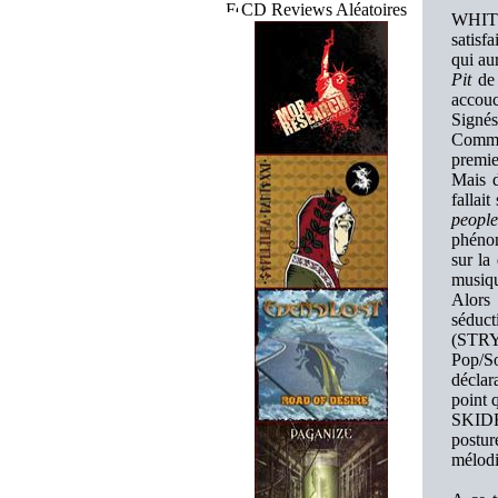
CD Reviews Aléatoires
WHITE 
satisf
qui au
Pit
de 
accouc
Signés
Comme 
premie
Mais d
fallai
people
phénom
sur la
musiq
Alors
séduc
(STRYP
Pop/S
déclar
point 
SKIDRO
postur
mélodi