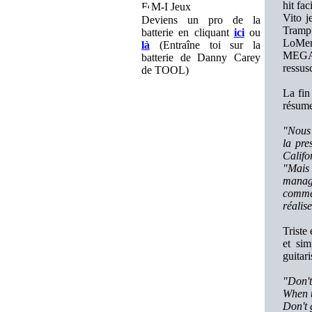
hit fa
M-I Jeux
Vito j
Deviens un pro de la
Tramp 
batterie en cliquant
ici
ou
LoMen
là
(Entraîne toi sur la
MEGADE
batterie de Danny Carey
ressus
de TOOL)
La fin
résume 
"Nous 
la pre
Califo
"Mais
manage
comme 
réalise
Triste
et sim
guitar
"Don't
When t
Don't 