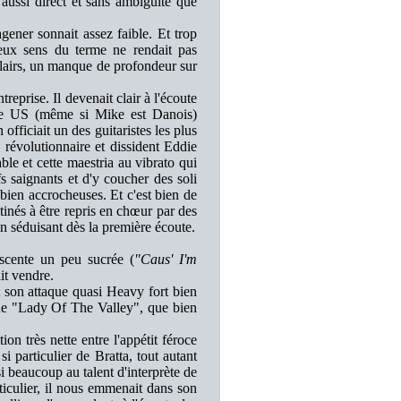
ussi direct et sans ambiguïté que
ener sonnait assez faible. Et trop
deux sens du terme ne rendait pas
lairs, un manque de profondeur sur
eprise. Il devenait clair à l'écoute
e US (même si Mike est Danois)
fficiait un des guitaristes les plus
u révolutionnaire et dissident Eddie
le et cette maestria au vibrato qui
s saignants et d'y coucher des soli
à bien accrocheuses. Et c'est bien de
tinés à être repris en chœur par des
en séduisant dès la première écoute.
scente un peu sucrée (
"Caus' I'm
ait vendre.
t son attaque quasi Heavy fort bien
ique "Lady Of The Valley", que bien
n très nette entre l'appétit féroce
particulier de Bratta, tout autant
i beaucoup au talent d'interprète de
ticulier, il nous emmenait dans son