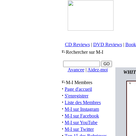
CD Reviews
|
DVD Reviews
|
Book
Rechercher sur M-I
Avancee
|
Aidez-moi
WHITE
M-I Membres
·
Page d'accueil
·
S'enregistrer
·
Liste des Membres
·
M-I sur Instagram
·
M-I sur Facebook
·
M-I sur YouTube
·
M-I sur Twitter
·
Top 15 des Rubriques