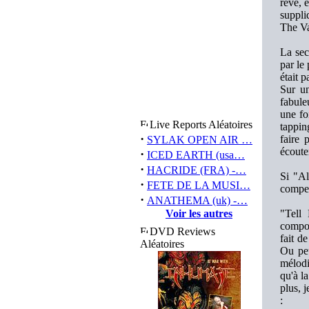
rêve, 
suppli
The Va
La sec
par le
était p
Sur un
fabule
une fo
Live Reports Aléatoires
tappin
·
faire 
SYLAK OPEN AIR …
écouter
·
ICED EARTH (usa…
·
HACRIDE (FRA) -…
Si "Al
·
FETE DE LA MUSI…
compen
·
ANATHEMA (uk) -…
Voir les autres
"Tell
compos
DVD Reviews
fait d
Aléatoires
Ou peu
mélodi
qu'à l
plus, 
: