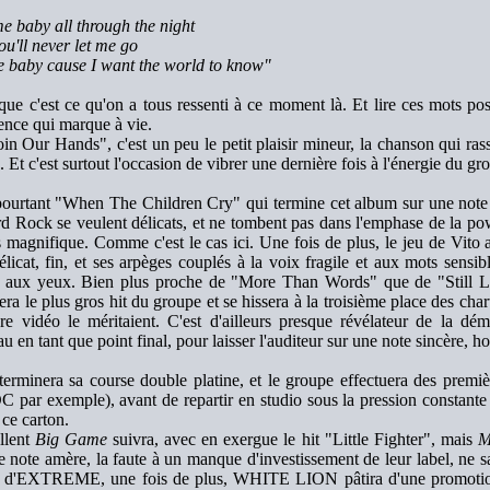
me baby all through the night
ou'll never let me go
e baby cause I want the world to know"
que c'est ce qu'on a tous ressenti à ce moment là. Et lire ces mots pos
ence qui marque à vie.
oin Our Hands", c'est un peu le petit plaisir mineur, la chanson qui rasse
. Et c'est surtout l'occasion de vibrer une dernière fois à l'énergie du gr
pourtant "When The Children Cry" qui termine cet album sur une note
d Rock se veulent délicats, et ne tombent pas dans l'emphase de la pow
s magnifique. Comme c'est le cas ici. Une fois de plus, le jeu de Vito 
élicat, fin, et ses arpèges couplés à la voix fragile et aux mots sens
s aux yeux. Bien plus proche de "More Than Words" que de "Still 
era le plus gros hit du groupe et se hissera à la troisième place des chart
re vidéo le méritaient. C'est d'ailleurs presque révélateur de la d
u en tant que point final, pour laisser l'auditeur sur une note sincère, ho
erminera sa course double platine, et le groupe effectuera des premiè
 par exemple), avant de repartir en studio sous la pression constante
 ce carton.
llent
Big Game
suivra, avec en exergue le hit "Little Fighter", mais
M
e note amère, la faute à un manque d'investissement de leur label, ne
ar d'EXTREME, une fois de plus, WHITE LION pâtira d'une promotion