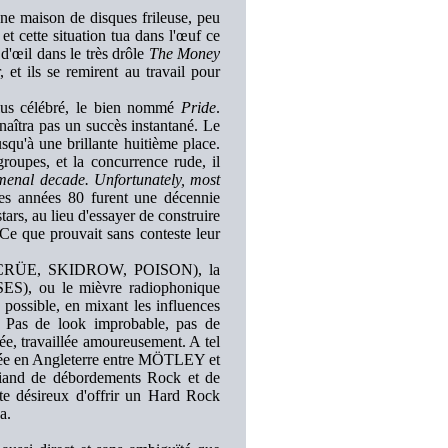
e maison de disques frileuse, peu
 et cette situation tua dans l'œuf ce
 d'œil dans le très drôle
The Money
et ils se remirent au travail pour
plus célébré, le bien nommé
Pride
.
aîtra pas un succès instantané. Le
usqu'à une brillante huitième place.
groupes, et la concurrence rude, il
enal decade. Unfortunately, most
s années 80 furent une décennie
rs, au lieu d'essayer de construire
Ce que prouvait sans conteste leur
LEY CRÜE, SKIDROW, POISON), la
ES), ou le mièvre radiophonique
ssible, en mixant les influences
 Pas de look improbable, pas de
lée, travaillée amoureusement. A tel
urnée en Angleterre entre MÖTLEY et
riand de débordements Rock et de
te désireux d'offrir un Hard Rock
a.