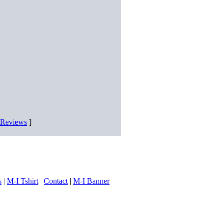
D Reviews
]
s
|
M-I Tshirt
|
Contact
|
M-I Banner