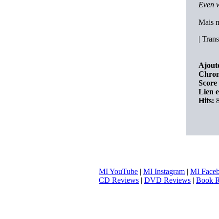
Even w
Mais m
|
Trans
Ajouté
Chron
Score 
Lien e
Hits:
8
MI YouTube
|
MI Instagram
|
MI Face
CD Reviews
|
DVD Reviews
|
Book R