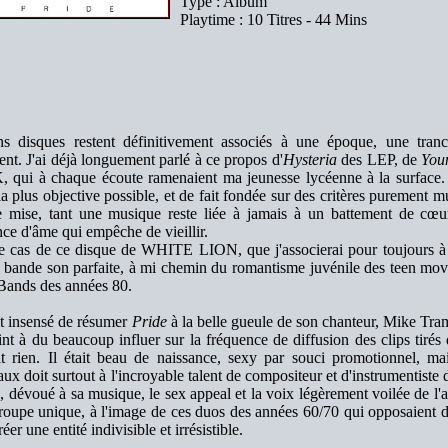
Type : Album
Playtime : 10 Titres - 44 Mins
ns disques restent définitivement associés à une époque, une tran
ent. J'ai déjà longuement parlé à ce propos d'
Hysteria
des LEP, de
You
qui à chaque écoute ramenaient ma jeunesse lycéenne à la surface.
 la plus objective possible, et de fait fondée sur des critères purement mu
e mise, tant une musique reste liée à jamais à un battement de cœur
nce d'âme qui empêche de vieillir.
le cas de ce disque de WHITE LION, que j'associerai pour toujours à
la bande son parfaite, à mi chemin du romantisme juvénile des teen movi
ands des années 80.
ait insensé de résumer
Pride
à la belle gueule de son chanteur, Mike Tra
int à du beaucoup influer sur la fréquence de diffusion des clips tiré
t rien. Il était beau de naissance, sexy par souci promotionnel, ma
ux doit surtout à l'incroyable talent de compositeur et d'instrumentiste d
n, dévoué à sa musique, le sex appeal et la voix légèrement voilée de l'a
roupe unique, à l'image de ces duos des années 60/70 qui opposaient d
éer une entité indivisible et irrésistible.