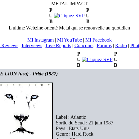
METAL IMPACT
P
P
U
U
B
B
L ultime Webzine orienté Metal qui se renouvelle au quotidien
MI Instagram
|
MI YouTube
|
MI Facebook
 Reviews
|
Interviews
|
Live Reports
|
Concours
|
Forums
|
Radio
|
Pho
P
P
U
U
B
B
 LION (usa) - Pride (1987)
Label : Atlantic
Sortie du Scud : 21 juin 1987
Pays : Etats-Unis
Genre : Hard Rock