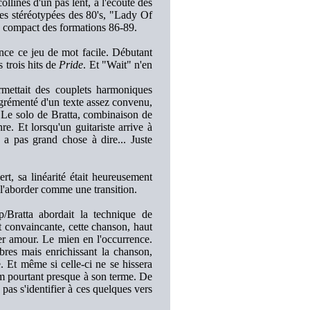
ollines d'un pas lent, à l'écoute des
des stéréotypées des 80's, "Lady Of
 compact des formations 86-89.
nce ce jeu de mot facile. Débutant
s trois hits de
Pride
. Et "Wait" n'en
mettait des couplets harmoniques
 agrémenté d'un texte assez convenu,
. Le solo de Bratta, combinaison de
e. Et lorsqu'un guitariste arrive à
y a pas grand chose à dire... Juste
t, sa linéarité était heureusement
 l'aborder comme une transition.
/Bratta abordait la technique de
 convaincante, cette chanson, haut
ier amour. Le mien en l'occurrence.
bres mais enrichissant la chanson,
é. Et même si celle-ci ne se hissera
bum pourtant presque à son terme. De
as s'identifier à ces quelques vers