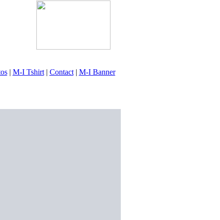
tos
|
M-I Tshirt
|
Contact
|
M-I Banner