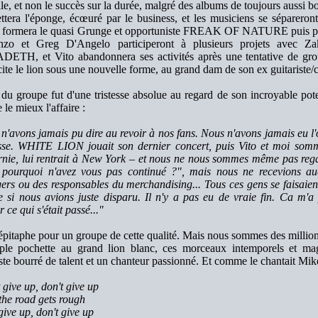
cile, et non le succès sur la durée, malgré des albums de toujours aussi b
ettera l'éponge, écœuré par le business, et les musiciens se séparero
formera le quasi Grunge et opportuniste FREAK OF NATURE puis part
zo et Greg D'Angelo participeront à plusieurs projets avec 
TH, et Vito abandonnera ses activités après une tentative de gro
cite le lion sous une nouvelle forme, au grand dam de son ex guitariste/
 du groupe fut d'une tristesse absolue au regard de son incroyable pote
le mieux l'affaire :
n'avons jamais pu dire au revoir à nos fans. Nous n'avons jamais eu l'
sse. WHITE LION jouait son dernier concert, puis Vito et moi sommes
rnie, lui rentrait à New York – et nous ne nous sommes même pas reg
 pourquoi n'avez vous pas continué ?", mais nous ne recevions au
rs ou des responsables du merchandising... Tous ces gens se faisaient 
si nous avions juste disparu. Il n'y a pas eu de vraie fin. Ca m'a
r ce qui s'était passé..."
 épitaphe pour un groupe de cette qualité. Mais nous sommes des millions
ple pochette au grand lion blanc, ces morceaux intemporels et mag
iste bourré de talent et un chanteur passionné. Et comme le chantait Mik
 give up, don't give up
he road gets rough
give up, don't give up