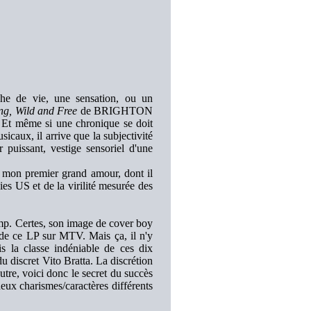
che de vie, une sensation, ou un
ng, Wild and Free
de BRIGHTON
 Et même si une chronique se doit
sicaux, il arrive que la subjectivité
 puissant, vestige sensoriel d'une
 mon premier grand amour, dont il
es US et de la virilité mesurée des
mp. Certes, son image de cover boy
s de ce LP sur MTV. Mais ça, il n'y
is la classe indéniable de ces dix
u discret Vito Bratta. La discrétion
utre, voici donc le secret du succès
eux charismes/caractères différents