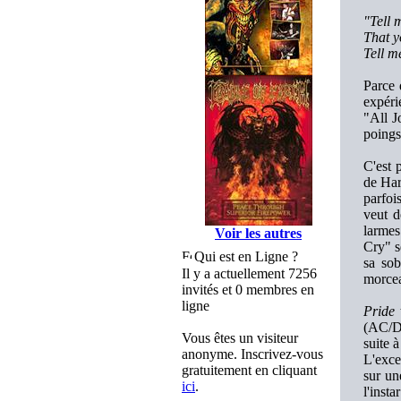
"Tell 
That y
Tell m
Parce 
expéri
"All J
poings
C'est 
de Har
parfoi
veut d
larme
Voir les autres
Cry" s
Qui est en Ligne ?
sa sob
Il y a actuellement 7256
morcea
invités et 0 membres en
ligne
Pride
t
(AC/DC
Vous êtes un visiteur
suite à
anonyme. Inscrivez-vous
L'exce
gratuitement en cliquant
sur un
ici
.
l'inst