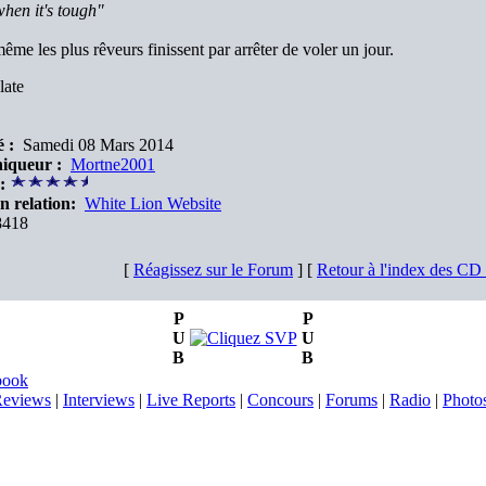
hen it's tough"
ême les plus rêveurs finissent par arrêter de voler un jour.
late
 :
Samedi 08 Mars 2014
iqueur :
Mortne2001
:
n relation:
White Lion Website
418
[
Réagissez sur le Forum
] [
Retour à l'index des C
P
P
U
U
B
B
book
eviews
|
Interviews
|
Live Reports
|
Concours
|
Forums
|
Radio
|
Photo