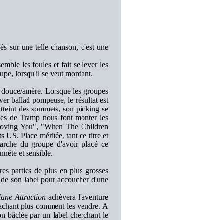
és sur une telle chanson, c'est une
mble les foules et fait se lever les
oupe, lorsqu'il se veut mordant.
 douce/amère. Lorsque les groupes
er ballad pompeuse, le résultat est
atteint des sommets, son picking se
ibles de Tramp nous font monter les
Loving You", "When The Children
s US. Place méritée, tant ce titre et
émarche du groupe d'avoir placé ce
nnête et sensible.
res parties de plus en plus grosses
 de son label pour accoucher d'une
ane Attraction
achèvera l'aventure
 sachant plus comment les vendre. A
 bâclée par un label cherchant le