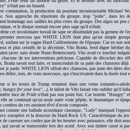
itre,
Pride
reste un modèle du genre. Et le débuter avec un morceau a
y" n'était pas un hasard.
re constatation, la production du pourtant incontournable Michael Wag
ue. Son approche du répertoire du groupe, trop "polie", dans les 
ent hommage aux saillies les plus crues du groupe. Des aigus un peu c
mique, et le disque sonnait encore plus sage qu'il n'était.
ême cet involontaire travail de sape ne dissimulait pas la gemme de l'entr
 premier morceau que WHITE LION était plus qu'un simple group
rd, surfant sur la vague Hard Californienne de l'époque. Car en son sein o
ueux et plus créatifs de la décennie, Vito Bratta. Seul digne héritier d
len (avec sans doute Nuno Bettencourt), Vito avait ce toucher inégalab
t chacune de ses interventions précieuse. Capable de décocher des riff
ts, Bratta savait tout faire, et transcendait de sa patte des chansons déj
ont je parle. WHITE LION offrait des chansons, pas juste des titres des
 en délire, non, de vrais morceaux, qui s'inscrivaient dans la durée tout 
e si les textes de Tramp restaient dans une veine romantico-adole
, hungry for your love"
...), le talent de Vito faisait vite oublier qu'il fall
mière face de
Pride
n'était pas son point fort. Car hormis "Hungry" e
, elle ne contenait qu'un seule autre vraie pépite, le dramatique et ép
es combos du cru auraient rêvé d'avoir composée.
nt comme une ballade acoustique classique, "Lady" marquait l'oppositio
vy européen et la douceur du Hard Rock US. Caractéristique du jeu si 
e de caresser ses cordes que de les heurter avec puissance, elle doit auss
 qui savait se transcender lors des acmé. Avec son timbre cassé si par