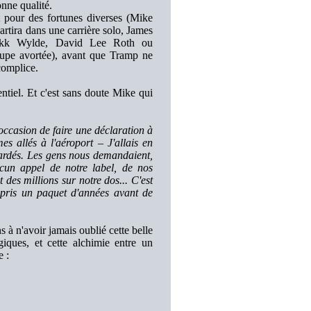
onne qualité.
nt pour des fortunes diverses (Mike
ira dans une carrière solo, James
Zakk Wylde, David Lee Roth ou
upe avortée), avant que Tramp ne
complice.
ntiel. Et c'est sans doute Mike qui
occasion de faire une déclaration à
 allés à l'aéroport – J'allais en
ardés. Les gens nous demandaient,
cun appel de notre label, de nos
des millions sur notre dos... C'est
 pris un paquet d'années avant de
 à n'avoir jamais oublié cette belle
iques, et cette alchimie entre un
e :