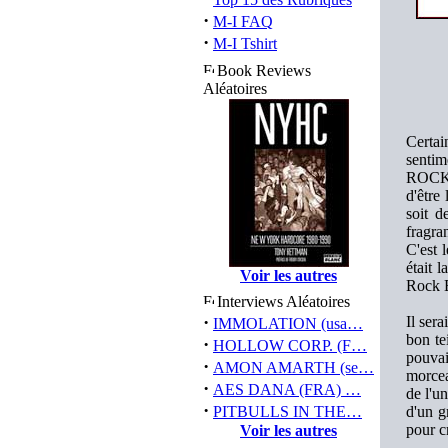
·
M-I FAQ
·
M-I Tshirt
Book Reviews
Aléatoires
Certai
sentim
ROCK, 
d'être
soit d
fragra
C'est 
était 
Voir les autres
Rock B
Interviews Aléatoires
·
Il ser
IMMOLATION (usa…
bon te
·
HOLLOW CORP. (F…
pouvai
·
AMON AMARTH (se…
morcea
·
AES DANA (FRA) …
de l'u
·
PITBULLS IN THE…
d'un g
pour cr
Voir les autres