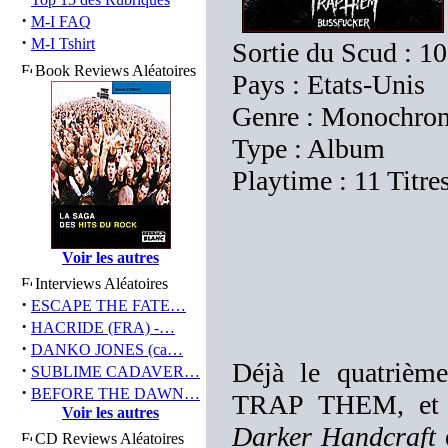
·
M-I FAQ
·
M-I Tshirt
Sortie du Scud : 10
Book Reviews Aléatoires
Pays : Etats-Unis
Genre : Monochrom
Type : Album
Playtime : 11 Titre
Voir les autres
Interviews Aléatoires
·
ESCAPE THE FATE…
·
HACRIDE (FRA) -…
·
DANKO JONES (ca…
Déjà le quatrièm
·
SUBLIME CADAVER…
·
BEFORE THE DAWN…
TRAP THEM, et tro
Voir les autres
Darker Handcraft
q
CD Reviews Aléatoires