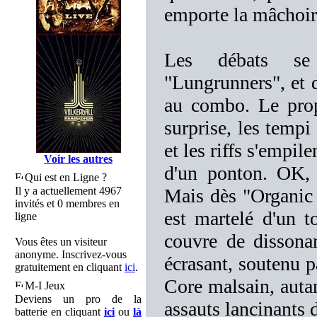
emporte la mâchoir
Les débats se 
"Lungrunners", et 
au combo. Le prop
surprise, les tempi
et les riffs s'empil
Voir les autres
d'un ponton. OK, 
Qui est en Ligne ?
Il y a actuellement 4967
Mais dès "Organic 
invités et 0 membres en
est martelé d'un t
ligne
couvre de dissona
Vous êtes un visiteur
anonyme. Inscrivez-vous
écrasant, soutenu p
gratuitement en cliquant
ici
.
Core malsain, auta
M-I Jeux
Deviens un pro de la
assauts lancinants d
batterie en cliquant
ici
ou
là