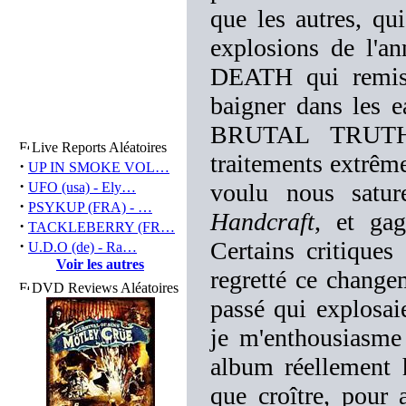
que les autres, qu
explosions de l'
DEATH qui remisa
baigner dans les e
BRUTAL TRUT
Live Reports Aléatoires
traitements extrêm
·
UP IN SMOKE VOL…
·
voulu nous satu
UFO (usa) - Ely…
·
PSYKUP (FRA) - …
Handcraft
, et gag
·
TACKLEBERRY (FR…
·
Certains critiques 
U.D.O (de) - Ra…
Voir les autres
regretté ce change
DVD Reviews Aléatoires
passé qui explosai
je m'enthousiasme 
album réellement h
que croître, pour 