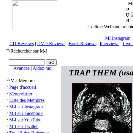
M
P
U
B
L ultime Webzine orienté
MI Instagram
CD Reviews
|
DVD Reviews
|
Book Reviews
|
Interviews
|
Live 
Rechercher sur M-I
Avancee
|
Aidez-moi
TRAP THEM (usa) 
M-I Membres
·
Page d'accueil
·
S'enregistrer
·
Liste des Membres
·
M-I sur Instagram
·
M-I sur Facebook
·
M-I sur YouTube
·
M-I sur Twitter
·
Top 15 des Rubriques