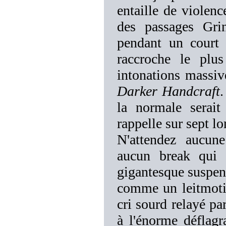
entaille de violenc
des passages Gri
pendant un court 
raccroche le pl
intonations massiv
Darker Handcraft
.
la normale serait
rappelle sur sept l
N'attendez aucun
aucun break qui r
gigantesque suspens
comme un leitmotiv
cri sourd relayé par
à l'énorme déflag