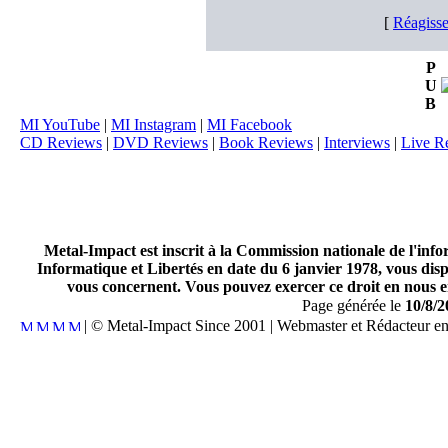
[
Réagisse
P
U
B
MI YouTube
|
MI Instagram
|
MI Facebook
CD Reviews
|
DVD Reviews
|
Book Reviews
|
Interviews
|
Live R
Metal-Impact est inscrit à la Commission nationale de l'inf
Informatique et Libertés en date du 6 janvier 1978, vous disp
vous concernent. Vous pouvez exercer ce droit en nous en
Page générée le
10/8/2
| © Metal-Impact Since 2001 | Webmaster et Rédacteur e