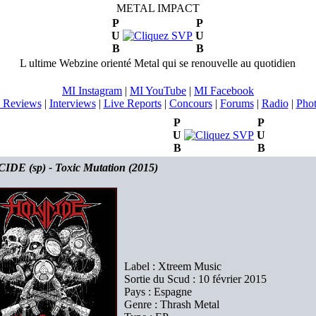
METAL IMPACT
P
P
U
U
B
B
L ultime Webzine orienté Metal qui se renouvelle au quotidien
MI Instagram
|
MI YouTube
|
MI Facebook
 Reviews
|
Interviews
|
Live Reports
|
Concours
|
Forums
|
Radio
|
Pho
P
P
U
U
B
B
DE (sp) - Toxic Mutation (2015)
Label : Xtreem Music
Sortie du Scud : 10 février 2015
Pays : Espagne
Genre : Thrash Metal