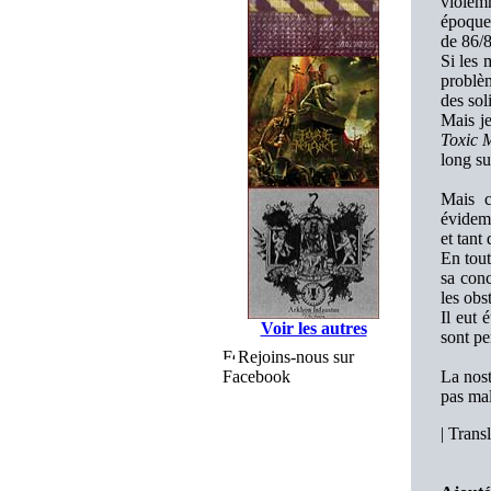
violemm
époque.
de 86/8
Si les 
problèm
des sol
Mais je
Toxic 
long su
Mais c
évide
et tant
En tout
sa conc
les obs
Il eut 
Voir les autres
sont pe
Rejoins-nous sur
Facebook
La nost
pas mal
|
Transl