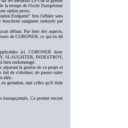
 sur les meilleurs LP's de la grande
 de la trempe de l'école Européenne
une option perso.
iation Endgame" fera l'affaire sans
e boucherie sanglante nettoyée par
aucun défaut. Par bien des aspects,
suisses de CORONER, ce qui en dit
 applicables ici. CORONER donc
ESTY, SLAUGHTER, INDESTROY,
déjà bien endommagé.
es séparant la genèse de ce projet et
fait de s'obstiner, de passer outre
n idée.
 gestation, tant celles qu'il étale
nts insoupçonnés. Ca promet encore