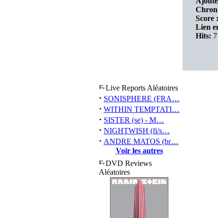
Ajouté
Chroni
Score 
Lien en
Hits:
7
Live Reports Aléatoires
·
SONISPHERE (FRA…
·
WITHIN TEMPTATI…
·
SISTER (se) - M…
·
NIGHTWISH (fi/s…
·
ANDRE MATOS (br…
Voir les autres
DVD Reviews
Aléatoires