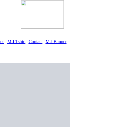
tos
|
M-I Tshirt
|
Contact
|
M-I Banner