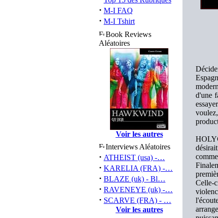
·
M-I FAQ
·
M-I Tshirt
Book Reviews
Aléatoires
Décidem
Espagne
modern
d'une 
essayer
voulez
product
Voir les autres
HOLYCI
Interviews Aléatoires
désira
·
commen
ATHEIST (usa) -…
Finalem
·
KARELIA (FRA) -…
premièr
·
BLAZE (uk) - Bl…
Celle-c
·
RAVENEYE (uk) -…
violenc
·
SCARVE (FRA) - …
l'écou
arrange
Voir les autres
puissa