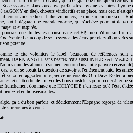
ent sur "Life Turned To Dust", qui à ce grain de folie qu'on retrouvait
 Succession de plans tous aussi parfaits les uns que les autres, hymne
8 (AGONY en tête), choeurs vindicatifs et en place, mais ceci n'est qu'
mid tempo vous séduisent plus volontiers, le rouleau compresseur "Rad
e, tant il dégage une énergie énorme, qui s'achève pourtant dans un
i majeurs et inspirés.
 pourrais citer toutes les chansons de cet EP, puisqu'il ne souffre d'
Mutation
tire beaucoup de son essence des deux premiers albums des 
r son potentiel.
omme le cite volontiers le label, beaucoup de références sont
mment, DARK ANGEL sans hésiter, mais aussi INFERNAL MAJ
 d'autres dont les albums résonnent encore dans notre pauvre cerveau 
 cas, si on se posait la question de savoir si l'entêtement paie, les anné
rétisation en apportent une preuve indéniable. Oui Dave Rotten a bien 
tacles, et d'attendre de trouver les bons musiciens pour mener à terme so
été franchement dommage que HOLYCIDE n'en reste qu'à l'état d'idée en
rtinentes et enthousiasmantes.
algie, ça a du bon parfois, et décidemment l'Espagne regorge de tale
 de chroniques à venir !
ate