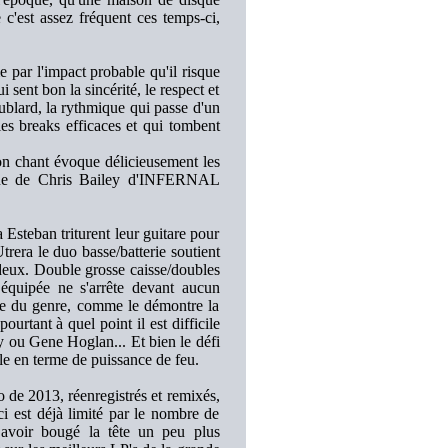
c'est assez fréquent ces temps-ci,
e par l'impact probable qu'il risque
i sent bon la sincérité, le respect et
oublard, la rythmique qui passe d'un
es breaks efficaces et qui tombent
on chant évoque délicieusement les
ue de Chris Bailey d'INFERNAL
 Esteban triturent leur guitare pour
trera le duo basse/batterie soutient
e deux. Double grosse caisse/doubles
 équipée ne s'arrête devant aucun
oue du genre, comme le démontre la
tant à quel point il est difficile
y ou Gene Hoglan... Et bien le défi
ale en terme de puissance de feu.
mo de 2013, réenregistrés et remixés,
-ci est déjà limité par le nombre de
r avoir bougé la tête un peu plus