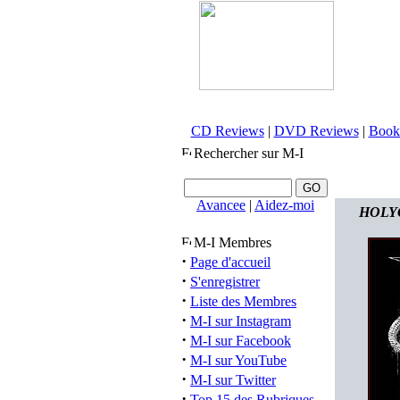
CD Reviews
|
DVD Reviews
|
Book
Rechercher sur M-I
Avancee
|
Aidez-moi
HOLYCI
M-I Membres
·
Page d'accueil
·
S'enregistrer
·
Liste des Membres
·
M-I sur Instagram
·
M-I sur Facebook
·
M-I sur YouTube
·
M-I sur Twitter
·
Top 15 des Rubriques