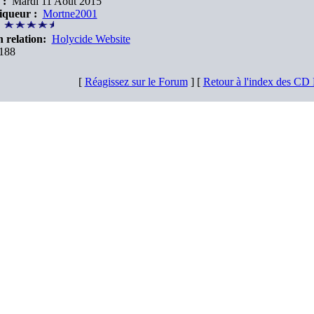
 :
Mardi 11 Août 2015
queur :
Mortne2001
:
 relation:
Holycide Website
188
[
Réagissez sur le Forum
] [
Retour à l'index des CD