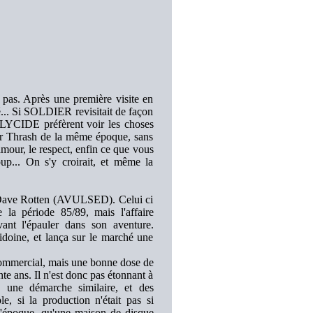
 pas. Après une première visite en
é... Si SOLDIER revisitait de façon
LYCIDE préfèrent voir les choses
ur Thrash de la même époque, sans
amour, le respect, enfin ce que vous
up... On s'y croirait, et même la
 Dave Rotten (AVULSED). Celui ci
la période 85/89, mais l'affaire
nt l'épauler dans son aventure.
 idoine, et lança sur le marché une
 commercial, mais une bonne dose de
nte ans. Il n'est donc pas étonnant à
, une démarche similaire, et des
e, si la production n'était pas si
l'époque, qu'une maison de disque