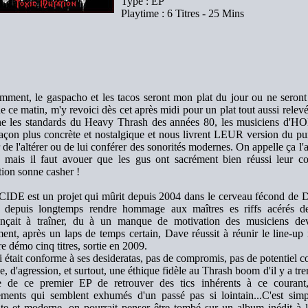
Type : EP
Playtime : 6 Titres - 25 Mins
ment, le gaspacho et les tacos seront mon plat du jour ou ne seront
 ce matin, m'y revoici dès cet après midi pour un plat tout aussi relev
e les standards du Heavy Thrash des années 80, les musiciens d'HO
façon plus concrète et nostalgique et nous livrent LEUR version du p
 de l'altérer ou de lui conférer des sonorités modernes. On appelle ça l'
, mais il faut avouer que les gus ont sacrément bien réussi leur co
ion sonne casher !
DE est un projet qui mûrit depuis 2004 dans le cerveau fécond de
it depuis longtemps rendre hommage aux maîtres es riffs acérés de 
çait à traîner, du à un manque de motivation des musiciens deva
ent, après un laps de temps certain, Dave réussit à réunir le line-up
e démo cinq titres, sortie en 2009.
i était conforme à ses desideratas, pas de compromis, pas de potentiel
e, d'agression, et surtout, une éthique fidèle au Thrash boom d'il y a tre
te de ce premier EP de retrouver des tics inhérents à ce courant
ments qui semblent exhumés d'un passé pas si lointain...C'est simpl
nte et moderne, on pourrait penser être tombé sur un album inédit à 