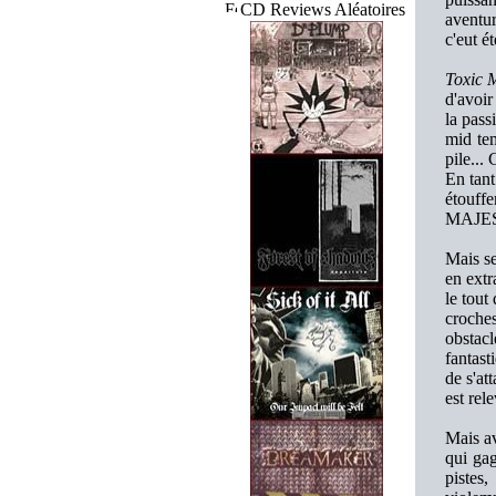
CD Reviews Aléatoires
aventur
c'eut é
Toxic 
d'avoir
la pass
mid tem
pile...
En tant
étouff
MAJEST
Mais se
en extr
le tout
croche
obstacl
fantast
de s'at
est rel
Mais av
qui gag
pistes