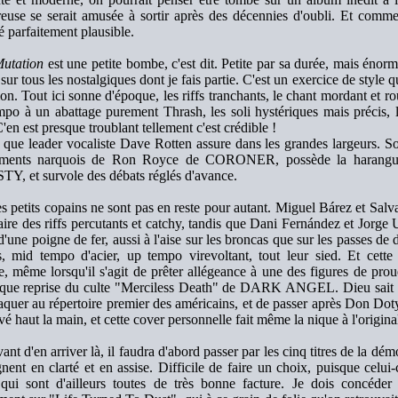
euse se serait amusée à sortir après des décennies d'oubli. Et comme 
té parfaitement plausible.
Mutation
est une petite bombe, c'est dit. Petite par sa durée, mais énorm
 sur tous les nostalgiques dont je fais partie. C'est un exercice de style qu
ion. Tout ici sonne d'époque, les riffs tranchants, le chant mordant et r
po à un abattage purement Thrash, les soli hystériques mais précis, l
 C'en est presque troublant tellement c'est crédible !
 que leader vocaliste Dave Rotten assure dans les grandes largeurs. S
ements narquois de Ron Royce de CORONER, possède la harang
Y, et survole des débats réglés d'avance.
s petits copains ne sont pas en reste pour autant. Miguel Bárez et Salva
aire des riffs percutants et catchy, tandis que Dani Fernández et Jorge U
 d'une poigne de fer, aussi à l'aise sur les broncas que sur les passes d
s, mid tempo d'acier, up tempo virevoltant, tout leur sied. Et cette
e, même lorsqu'il s'agit de prêter allégeance à une des figures de pr
ique reprise du culte "Merciless Death" de DARK ANGEL. Dieu sait pour
taquer au répertoire premier des américains, et de passer après Don Dot
evé haut la main, et cette cover personnelle fait même la nique à l'origin
ant d'en arriver là, il faudra d'abord passer par les cinq titres de la dé
nent en clarté et en assise. Difficile de faire un choix, puisque celui
, qui sont d'ailleurs toutes de très bonne facture. Je dois concéde