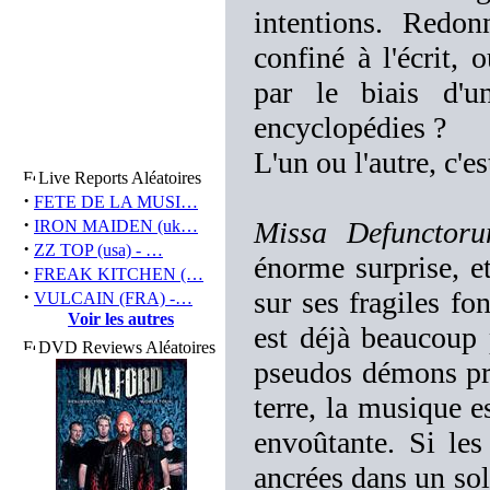
intentions. Redo
confiné à l'écrit,
par le biais d'u
encyclopédies ?
L'un ou l'autre, c'es
Live Reports Aléatoires
·
FETE DE LA MUSI…
·
Missa Defunctor
IRON MAIDEN (uk…
·
ZZ TOP (usa) - …
énorme surprise, e
·
FREAK KITCHEN (…
·
sur ses fragiles f
VULCAIN (FRA) -…
Voir les autres
est déjà beaucoup 
DVD Reviews Aléatoires
pseudos démons prêt
terre, la musique e
envoûtante. Si le
ancrées dans un sol