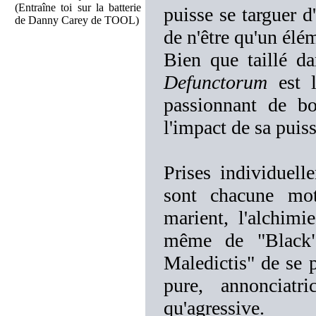
(Entraîne toi sur la batterie
puisse se targuer d
de Danny Carey de TOOL)
de n'être qu'un élé
Bien que taillé d
Defunctorum
est l
passionnant de bo
l'impact de sa puis
Prises individuel
sont chacune mot
marient, l'alchim
même de "Black" 
Maledictis" de se 
pure, annonciatr
qu'agressive.