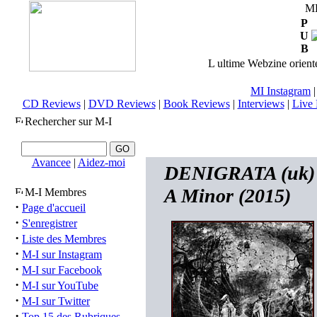
M
P
U
B
L ultime Webzine orienté
MI Instagram
CD Reviews
|
DVD Reviews
|
Book Reviews
|
Interviews
|
Live 
Rechercher sur M-I
Avancee
|
Aidez-moi
DENIGRATA (uk) 
A Minor (2015)
M-I Membres
·
Page d'accueil
·
S'enregistrer
·
Liste des Membres
·
M-I sur Instagram
·
M-I sur Facebook
·
M-I sur YouTube
·
M-I sur Twitter
·
Top 15 des Rubriques