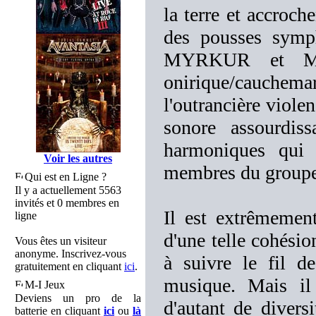
la terre et accroch
des pousses symp
MYRKUR et MAR
onirique/cauch
l'outrancière viole
sonore assourdiss
harmoniques qui 
Voir les autres
membres du groupe
Qui est en Ligne ?
Il y a actuellement 5563
invités et 0 membres en
Il est extrêmemen
ligne
d'une telle cohésio
Vous êtes un visiteur
anonyme. Inscrivez-vous
à suivre le fil d
gratuitement en cliquant
ici
.
musique. Mais il 
M-I Jeux
Deviens un pro de la
d'autant de divers
batterie en cliquant
ici
ou
là