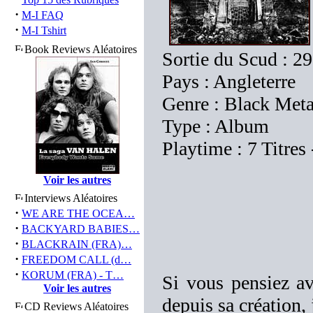
·
M-I FAQ
·
M-I Tshirt
Book Reviews Aléatoires
Sortie du Scud : 2
Pays : Angleterre
Genre : Black Meta
Type : Album
Playtime : 7 Titres
Voir les autres
Interviews Aléatoires
·
WE ARE THE OCEA…
·
BACKYARD BABIES…
·
BLACKRAIN (FRA)…
·
FREEDOM CALL (d…
·
KORUM (FRA) - T…
Si vous pensiez av
Voir les autres
depuis sa création, 
CD Reviews Aléatoires