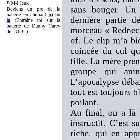
M-I Jeux
sans bouger. Un 
Deviens un pro de la
batterie en cliquant
ici
ou
dernière partie 
là
(Entraîne toi sur la
batterie de Danny Carey
morceau « Redneck 
de TOOL)
of. Le clip m’a bie
coincée du cul qui
fille. La mère pre
groupe qui an
L’apocalypse débar
tout est toujours b
poilant.
Au final, on a là
instructif. C’est 
riche, qui en app