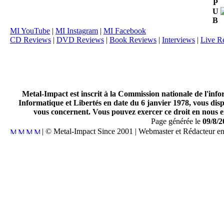
P
U
B
MI YouTube
|
MI Instagram
|
MI Facebook
CD Reviews
|
DVD Reviews
|
Book Reviews
|
Interviews
|
Live R
Metal-Impact est inscrit à la Commission nationale de l'inf
Informatique et Libertés en date du 6 janvier 1978, vous disp
vous concernent. Vous pouvez exercer ce droit en nous en
Page générée le
09/8/2
| © Metal-Impact Since 2001 | Webmaster et Rédacteur e