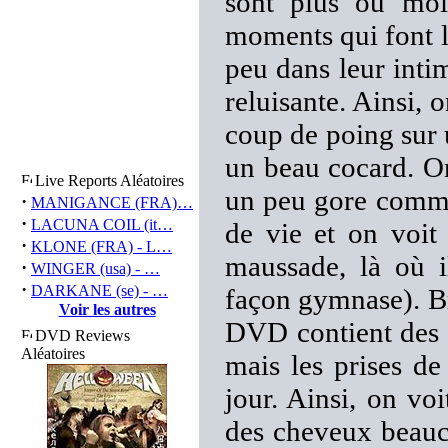
sont plus ou moi
moments qui font l
peu dans leur inti
reluisante. Ainsi, o
coup de poing sur u
un beau cocard. On
Live Reports Aléatoires
un peu gore comme
·
MANIGANCE (FRA)…
·
LACUNA COIL (it…
de vie et on voit
·
KLONE (FRA) - L…
maussade, là où i
·
WINGER (usa) - …
·
DARKANE (se) - …
façon gymnase). Br
Voir les autres
DVD contient des e
DVD Reviews
Aléatoires
mais les prises de
jour. Ainsi, on vo
des cheveux beauc