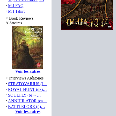
·
M-I FAQ
·
M-I Tshirt
Book Reviews
Aléatoires
Voir les autres
Interviews Aléatoires
·
STRATOVARIUS (f…
·
ROYAL HUNT (dk)…
·
SOULFLY (br) - …
·
ANNIHILATOR (ca…
·
BATTLELORE (fi)…
Voir les autres