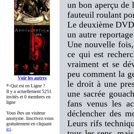
un bon aperçu de 
fauteuil roulant po
Le deuxième DVD co
un autre reportag
Une nouvelle fois,
ce qui est recher
vraiment et se dév
peu comment la ge
Voir les autres
le droit à une pre
Qui est en Ligne ?
Il y a actuellement 5251
une sacrée gouach
invités et 0 membres en
fans venus les a
ligne
déclencher des mo
Vous êtes un visiteur
anonyme. Inscrivez-vous
Leurs rifs techniq
gratuitement en cliquant
ici
.
tous les sens, mai