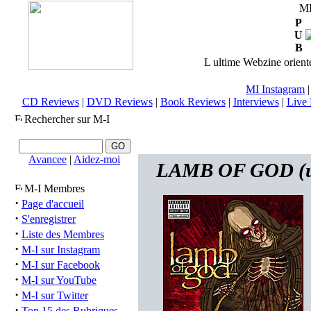
M
P
U
B
L ultime Webzine orienté
MI Instagram
CD Reviews
|
DVD Reviews
|
Book Reviews
|
Interviews
|
Live 
Rechercher sur M-I
Avancee
|
Aidez-moi
LAMB OF GOD (usa
M-I Membres
·
Page d'accueil
·
S'enregistrer
·
Liste des Membres
·
M-I sur Instagram
·
M-I sur Facebook
·
M-I sur YouTube
·
M-I sur Twitter
·
Top 15 des Rubriques