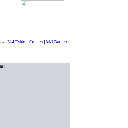
tos
|
M-I Tshirt
|
Contact
|
M-I Banner
ns)