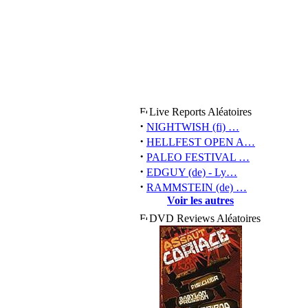
Live Reports Aléatoires
·
NIGHTWISH (fi) …
·
HELLFEST OPEN A…
·
PALEO FESTIVAL …
·
EDGUY (de) - Ly…
·
RAMMSTEIN (de) …
Voir les autres
DVD Reviews Aléatoires