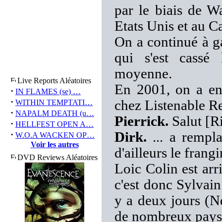
par le biais de W
Etats Unis et au C
On a continué à gal
qui s'est cassé 
moyenne.
Live Reports Aléatoires
En 2001, on a en
·
IN FLAMES (se) …
·
chez Listenable Re
WITHIN TEMPTATI…
·
NAPALM DEATH (u…
Pierrick.
Salut [Ri
·
HELLFEST OPEN A…
·
Dirk.
... a rempl
W.O.A WACKEN OP…
Voir les autres
d'ailleurs le frang
DVD Reviews Aléatoires
Loic Colin est arr
c'est donc Sylvain 
y a deux jours (Nd
de nombreux pays 