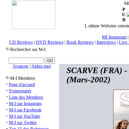
M
P
U
B
L ultime Webzine orienté
MI Instagram
CD Reviews
|
DVD Reviews
|
Book Reviews
|
Interviews
|
Live 
Rechercher sur M-I
Avancee
|
Aidez-moi
SCARVE (FRA) - D
(Mars-2002)
M-I Membres
·
Page d'accueil
·
S'enregistrer
·
Liste des Membres
·
M-I sur Instagram
·
M-I sur Facebook
·
M-I sur YouTube
·
M-I sur Twitter
·
Top 15 des Rubriques