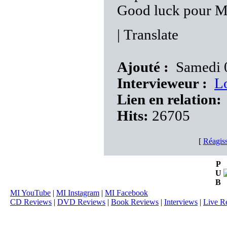
Good luck pour Me
|
Translate
Ajouté :
Samedi 0
Intervieweur :
L
Lien en relation:
Hits:
26705
[
Réagiss
P
U
B
MI YouTube
|
MI Instagram
|
MI Facebook
CD Reviews
|
DVD Reviews
|
Book Reviews
|
Interviews
|
Live R