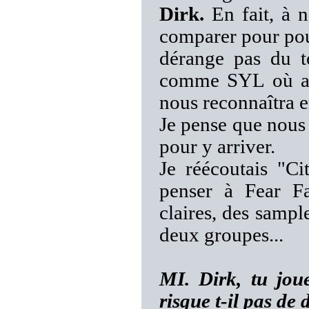
Dirk.
En fait, à n
comparer pour pou
dérange pas du t
comme SYL où aut
nous reconnaîtra 
Je pense que nous
pour y arriver.
Je réécoutais "Ci
penser à Fear Fa
claires, des samp
deux groupes...
MI. Dirk, tu jou
risque t-il pas de 