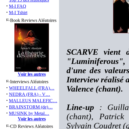
·
M-I FAQ
·
M-I Tshirt
Book Reviews Aléatoires
SCARVE vient d
"Luminiferous", 
d'une des valeur
Voir les autres
Interview réalisé 
Interviews Aléatoires
Valence (chant).
·
WHEELFALL (FRA)…
·
NEDRA (FRA) - V…
·
MALLEUS MALEFIC…
Line-up
: Guilla
·
BRAINSTORM (de)…
·
MUSINK by Metal…
(chant), Patrick
Voir les autres
Sylvain Coudret (g
CD Reviews Aléatoires