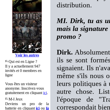
distribution.
MI. Dirk, tu as 
mais la signature
promo ?
Dirk.
Absolument, 
Voir les autres
ils se sont form
Qui est en Ligne ?
Il y a actuellement 947
signaient. Ils n'a
invités et 0 membres en
même s'ils nous o
ligne
leurs politiques à
Vous êtes un visiteur
anonyme. Inscrivez-vous
autre chose. Lis
gratuitement en cliquant
ici
.
l'époque de "Tra
M-I Jeux
Deviens un pro de la
correspondait bien 
batterie en cliquant
ici
ou
là