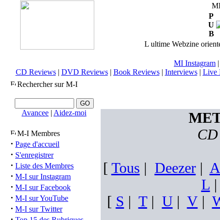
M
P
U
B
L ultime Webzine orienté
MI Instagram
CD Reviews
|
DVD Reviews
|
Book Reviews
|
Interviews
|
Live 
Rechercher sur M-I
Avancee
|
Aidez-moi
MET
CD 
M-I Membres
·
Page d'accueil
·
S'enregistrer
[
Tous
|
Deezer
|
·
Liste des Membres
·
M-I sur Instagram
L
·
M-I sur Facebook
·
[
S
|
T
|
U
|
V
|
M-I sur YouTube
·
M-I sur Twitter
·
Top 15 des Rubriques