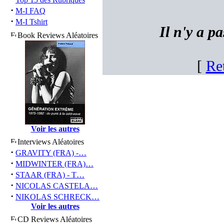
·
M-I FAQ
·
M-I Tshirt
Il n'y a p
Book Reviews Aléatoires
[
Re
Voir les autres
Interviews Aléatoires
·
GRAVITY (FRA) -…
·
MIDWINTER (FRA)…
·
STAAR (FRA) - T…
·
NICOLAS CASTELA…
·
NIKOLAS SCHRECK…
Voir les autres
CD Reviews Aléatoires