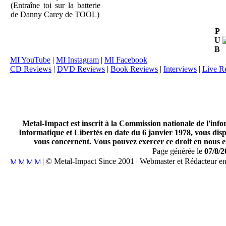
(Entraîne toi sur la batterie
de Danny Carey de TOOL)
P
U
B
MI YouTube
|
MI Instagram
|
MI Facebook
CD Reviews
|
DVD Reviews
|
Book Reviews
|
Interviews
|
Live R
Metal-Impact est inscrit à la Commission nationale de l'inf
Informatique et Libertés en date du 6 janvier 1978, vous disp
vous concernent. Vous pouvez exercer ce droit en nous en
Page générée le
07/8/2
| © Metal-Impact Since 2001 | Webmaster et Rédacteur e