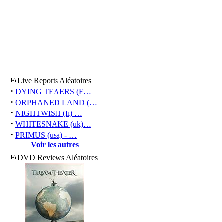
Live Reports Aléatoires
·
DYING TEAERS (F…
·
ORPHANED LAND (…
·
NIGHTWISH (fi) …
·
WHITESNAKE (uk)…
·
PRIMUS (usa) - …
Voir les autres
DVD Reviews Aléatoires