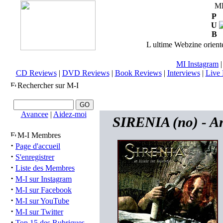
M
P
U
B
L ultime Webzine orienté
MI Instagram
CD Reviews
|
DVD Reviews
|
Book Reviews
|
Interviews
|
Live 
Rechercher sur M-I
Avancee
|
Aidez-moi
SIRENIA (no) - An
M-I Membres
·
Page d'accueil
·
S'enregistrer
·
Liste des Membres
·
M-I sur Instagram
·
M-I sur Facebook
·
M-I sur YouTube
·
M-I sur Twitter
·
Top 15 des Rubriques