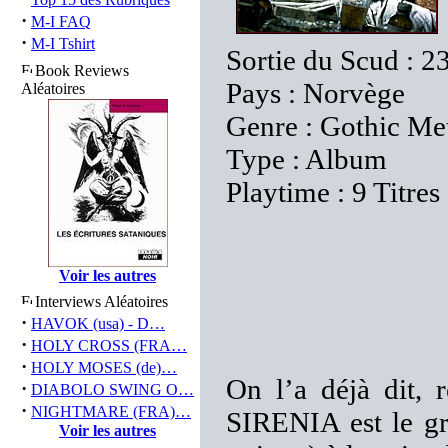
·
M-I FAQ
·
M-I Tshirt
Sortie du Scud : 2
Book Reviews
Pays : Norvège
Aléatoires
Genre : Gothic Me
Type : Album
Playtime : 9 Titres
Voir les autres
Interviews Aléatoires
·
HAVOK (usa) - D…
·
HOLY CROSS (FRA…
·
HOLY MOSES (de)…
On l’a déjà dit, 
·
DIABOLO SWING O…
·
NIGHTMARE (FRA)…
SIRENIA est le g
Voir les autres