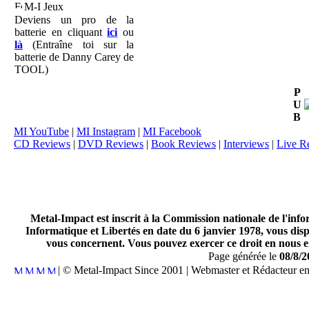
M-I Jeux
Deviens un pro de la
batterie en cliquant
ici
ou
là
(Entraîne toi sur la
batterie de Danny Carey de
TOOL)
P
U
B
MI YouTube
|
MI Instagram
|
MI Facebook
CD Reviews
|
DVD Reviews
|
Book Reviews
|
Interviews
|
Live R
Metal-Impact est inscrit à la Commission nationale de l'inf
Informatique et Libertés en date du 6 janvier 1978, vous disp
vous concernent. Vous pouvez exercer ce droit en nous en
Page générée le
08/8/2
| © Metal-Impact Since 2001 | Webmaster et Rédacteur e