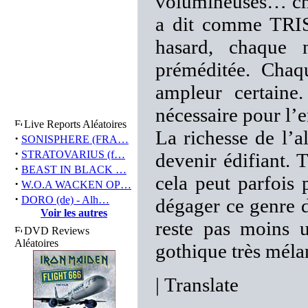
volumineuses… cha
a dit comme TRIS
hasard, chaque 
préméditée. Chaq
ampleur certaine
nécessaire pour l’
Live Reports Aléatoires
La richesse de l’
·
SONISPHERE (FRA…
·
STRATOVARIUS (f…
devenir édifiant. T
·
BEAST IN BLACK …
cela peut parfois 
·
W.O.A WACKEN OP…
·
DORO (de) - Alh…
dégager ce genre 
Voir les autres
reste pas moins 
DVD Reviews
Aléatoires
gothique très mél
|
Translate