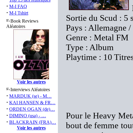
·
M-I FAQ
·
M-I Tshirt
Sortie du Scud : 5
Book Reviews
Pays : Allemagne /
Aléatoires
Genre : Metal FM
Type : Album
Playtime : 10 Titre
Voir les autres
Interviews Aléatoires
·
MARDUK (se) - M…
·
KAI HANSEN & FR…
·
ORDEN OGAN (de)…
Pour le Heavy Meta
·
DIMINO (usa) - …
·
BLACKRAIN (FRA)…
bout de femme tout
Voir les autres