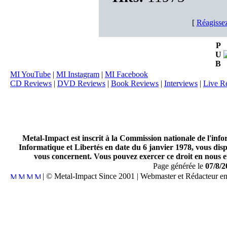
[
Réagissez
P
U
B
MI YouTube
|
MI Instagram
|
MI Facebook
CD Reviews
|
DVD Reviews
|
Book Reviews
|
Interviews
|
Live R
Metal-Impact est inscrit à la Commission nationale de l'inf
Informatique et Libertés en date du 6 janvier 1978, vous disp
vous concernent. Vous pouvez exercer ce droit en nous en
Page générée le
07/8/2
| © Metal-Impact Since 2001 | Webmaster et Rédacteur e