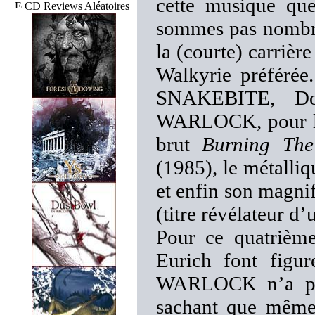
cette musique que
CD Reviews Aléatoires
sommes pas nombre
la (courte) carri
Walkyrie préférée
SNAKEBITE, Do
WARLOCK, pour les
brut
Burning The
(1985), le métalliq
et enfin son magni
(titre révélateur d
Pour ce quatrième
Eurich font figur
WARLOCK n’a plus
sachant que même 