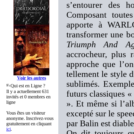
s’entourer des ho
Composant toutes
apporte à WARLO
transformer une b
Triumph And Ag
accrocheur, plus r
approche que l’on
tellement le style
Voir les autres
sublimés. Exemples
Qui est en Ligne ?
Il y a actuellement 631
futurs classiques 
invités et 0 membres en
». Et même si l’a
ligne
excepté sur le spee
Vous êtes un visiteur
anonyme. Inscrivez-vous
par Balin est diabl
gratuitement en cliquant
ici
.
On dit toujours 