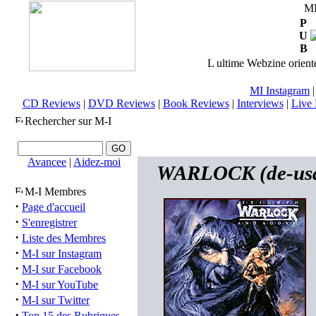
M
P
U
B
L ultime Webzine orienté
MI Instagram
CD Reviews
|
DVD Reviews
|
Book Reviews
|
Interviews
|
Live 
Rechercher sur M-I
Avancee
|
Aidez-moi
WARLOCK (de-usa)
M-I Membres
·
Page d'accueil
·
S'enregistrer
·
Liste des Membres
·
M-I sur Instagram
·
M-I sur Facebook
·
M-I sur YouTube
·
M-I sur Twitter
·
Top 15 des Rubriques