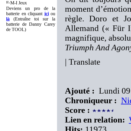
M-I Jeux
moment d’émotio
Deviens un pro de la
batterie en cliquant
ici
ou
règle. Doro et J
là
(Entraîne toi sur la
batterie de Danny Carey
Allemand (« Für I
de TOOL)
magnifique, absolu
Triumph And Agon
|
Translate
Ajouté :
Lundi 09 
Chroniqueur :
Ni
Score :
Lien en relation:
Hits:
11973