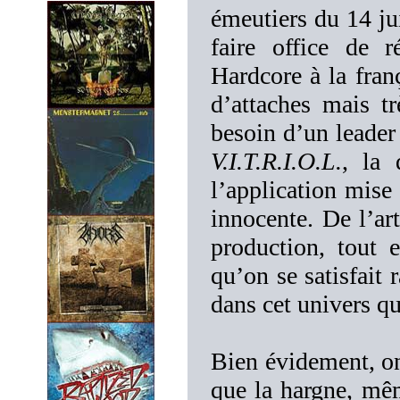
émeutiers du 14 jui
faire office de 
Hardcore à la fran
d’attaches mais tr
besoin d’un leader
V.I.T.R.I.O.L.
, la 
l’application mise
innocente. De l’ar
production, tout 
qu’on se satisfait 
dans cet univers qu
Bien évidement, on
que la hargne, mêm