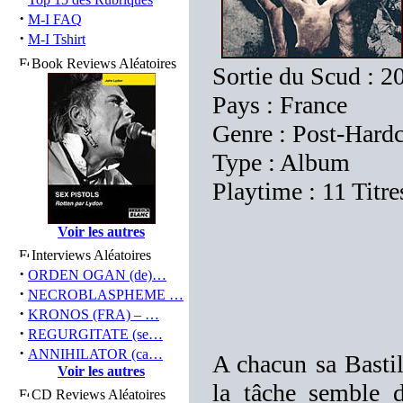
·
M-I FAQ
·
M-I Tshirt
Book Reviews Aléatoires
Sortie du Scud : 2
Pays : France
Genre : Post-Hard
Type : Album
Playtime : 11 Titr
Voir les autres
Interviews Aléatoires
·
ORDEN OGAN (de)…
·
NECROBLASPHEME …
·
KRONOS (FRA) – …
·
REGURGITATE (se…
·
ANNIHILATOR (ca…
A chacun sa Bas
Voir les autres
la tâche semble d
CD Reviews Aléatoires