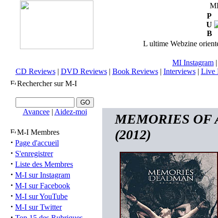
M
P
U
B
L ultime Webzine orienté
MI Instagram
CD Reviews
|
DVD Reviews
|
Book Reviews
|
Interviews
|
Live 
Rechercher sur M-I
Avancee
|
Aidez-moi
MEMORIES OF A 
(2012)
M-I Membres
·
Page d'accueil
·
S'enregistrer
·
Liste des Membres
·
M-I sur Instagram
·
M-I sur Facebook
·
M-I sur YouTube
·
M-I sur Twitter
·
Top 15 des Rubriques