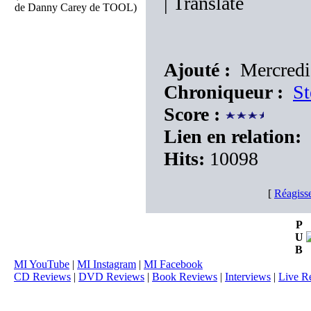
|
Translate
de Danny Carey de TOOL)
Ajouté :
Mercredi
Chroniqueur :
St
Score :
Lien en relation:
Hits:
10098
[
Réagiss
P
U
B
MI YouTube
|
MI Instagram
|
MI Facebook
CD Reviews
|
DVD Reviews
|
Book Reviews
|
Interviews
|
Live R