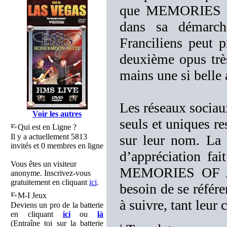
que MEMORIES O
dans sa démarche
Franciliens peut p
deuxième opus trè
mains une si belle 
Les réseaux sociaux
Voir les autres
seuls et uniques re
Qui est en Ligne ?
Il y a actuellement 5813
sur leur nom. La 
invités et 0 membres en ligne
d’appréciation fai
Vous êtes un visiteur
MEMORIES OF A
anonyme. Inscrivez-vous
gratuitement en cliquant
ici
.
besoin de se référ
M-I Jeux
à suivre, tant leur 
Deviens un pro de la batterie
en cliquant
ici
ou
là
(Entraîne toi sur la batterie