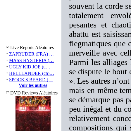
souvent la corde s
totalement envol
pesantes et chaot
abattu est saisissa
flegmatiques que d
Live Reports Aléatoires
merveille avec cel
·
ZAPRUDER (FRA) …
·
Parmi les alliages
MASS HYSTERIA (…
·
UGLY KID JOE (u…
se dispute le bout
·
HELLLANDER (ch)…
·
». Les autres n’ont
SPOCK'S BEARD (…
Voir les autres
mais en même temp
DVD Reviews Aléatoires
se démarque pas pa
peu inégal et du co
relativement conce
compositions qui 