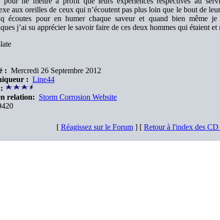
, pour ne mettre à profit que leurs expériences respectives au ser
xe aux oreilles de ceux qui n’écoutent pas plus loin que le bout de leur
nq écoutes pour en humer chaque saveur et quand bien même je 
iques j’ai su apprécier le savoir faire de ces deux hommes qui étaient et
late
é :
Mercredi 26 Septembre 2012
iqueur :
Line44
:
n relation:
Storm Corrosion Website
420
[
Réagissez sur le Forum
] [
Retour à l'index des C