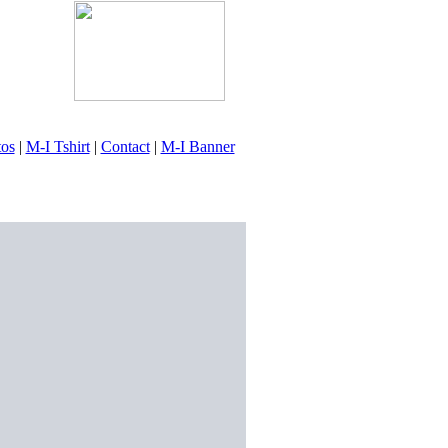
tos
|
M-I Tshirt
|
Contact
|
M-I Banner