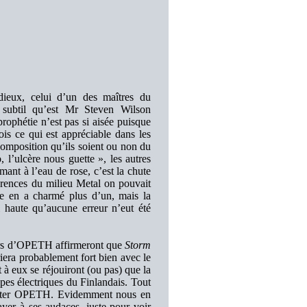
dieux, celui d’un des maîtres du
 subtil qu’est Mr Steven Wilson
étie n’est pas si aisée puisque
is ce qui est appréciable dans les
composition qu’ils soient ou non du
 l’ulcère nous guette », les autres
ant à l’eau de rose, c’est la chute
férences du milieu Metal on pouvait
te en a charmé plus d’un, mais la
si haute qu’aucune erreur n’eut été
eurs d’OPETH affirmeront que
Storm
iera probablement fort bien avec le
 eux se réjouiront (ou pas) que la
pes électriques du Finlandais. Tout
runter OPETH. Evidemment nous en
ayer à ses audaces, juste pour voir