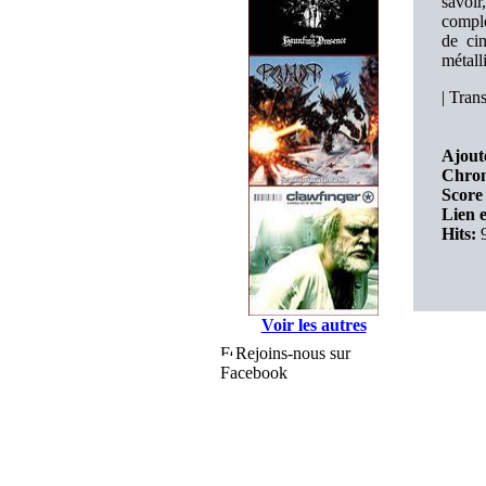
savoir
comple
de ci
métall
|
Trans
Ajout
Chron
Score 
Lien e
Hits:
9
Voir les autres
Rejoins-nous sur
Facebook