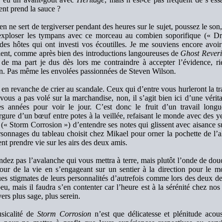
t prend la sauce ?
en ne sert de tergiverser pendant des heures sur le sujet, poussez le son,
exploser les tympans avec ce morceau au combien soporifique (« Dr
des hôtes qui ont investi vos écoutilles. Je me souviens encore avoir
ient, comme après bien des introductions langoureuses de
Ghost Reveri
 de ma part je dus dès lors me contraindre à accepter l’évidence, r
n. Pas même les envolées passionnées de Steven Wilson.
e en revanche de crier au scandale. Ceux qui d’entre vous hurleront la traît
vous a pas volé sur la marchandise, non, il s’agit bien ici d’une vérit
s années pour voir le jour. C’est donc le fruit d’un travail long
rgure d’un bœuf entre potes à la veillée, refaisant le monde avec des y
« Storm Corrosion ») d’entendre ses notes qui glissent avec aisance 
rsonnages du tableau choisit chez Mikael pour orner la pochette de l’
nt prendre vie sur les airs des deux amis.
ndez pas l’avalanche qui vous mettra à terre, mais plutôt l’onde de dou
our de la vie en s’engageant sur un sentier à la direction pour le 
es stigmates de leurs personnalités d’autrefois comme lors des deux de
peu, mais il faudra s’en contenter car l’heure est à la sérénité chez n
vers plus sage, plus serein.
sicalité de
Storm Corrosion
n’est que délicatesse et plénitude aco