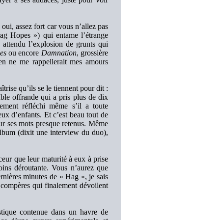
 oui, assez fort car vous n’allez pas
ag Hopes ») qui entame l’étrange
 attendu l’explosion de grunts qui
es
ou encore
Damnation
, grossière
ien ne me rappellerait mes amours
rise qu’ils se le tiennent pour dit :
able offrande qui a pris plus de dix
uement réfléchi même s’il a toute
eux d’enfants. Et c’est beau tout de
sur ses mots presque retenus. Même
album (dixit une interview du duo),
ceur que leur maturité à eux à prise
moins déroutante. Vous n’aurez que
rnières minutes de « Hag », je sais
os compères qui finalement dévoilent
ustique contenue dans un havre de