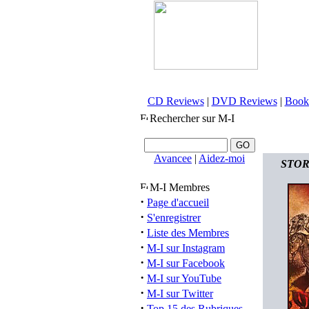
CD Reviews
|
DVD Reviews
|
Book
Rechercher sur M-I
Avancee
|
Aidez-moi
STORM
M-I Membres
·
Page d'accueil
·
S'enregistrer
·
Liste des Membres
·
M-I sur Instagram
·
M-I sur Facebook
·
M-I sur YouTube
·
M-I sur Twitter
·
Top 15 des Rubriques