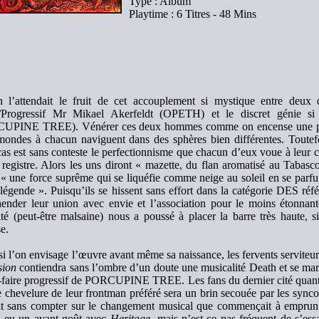
Type : Album
Playtime : 6 Titres - 48 Mins
 l’attendait le fruit de cet accouplement si mystique entre deux 
/Progressif Mr Mikael Akerfeldt (OPETH) et le discret génie si
UPINE TREE). Vénérer ces deux hommes comme on encense une proph
mondes à chacun naviguent dans des sphères bien différentes. Toutefo
as est sans conteste le perfectionnisme que chacun d’eux voue à leur 
egistre. Alors les uns diront « mazette, du flan aromatisé au Tabasco,
 « une force suprême qui se liquéfie comme neige au soleil en se parfum
légende ». Puisqu’ils se hissent sans effort dans la catégorie DES ré
ender leur union avec envie et l’association pour le moins étonnan
ité (peut-être malsaine) nous a poussé à placer la barre très haute, 
e.
si l’on envisage l’œuvre avant même sa naissance, les fervents servit
sion
contiendra sans l’ombre d’un doute une musicalité Death et se mar
-faire progressif de PORCUPINE TREE. Les fans du dernier cité quant à
 chevelure de leur frontman préféré sera un brin secouée par les synco
ait sans compter sur le changement musical que commençait à emp
s eu un avant-goût avec
Heritage
, mais n’est-ce pas fréquent de s’ess