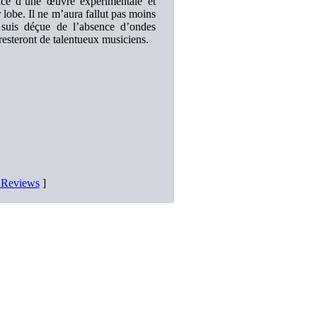
vice d’une œuvre expérimentale et
 lobe. Il ne m’aura fallut pas moins
suis déçue de l’absence d’ondes
 resteront de talentueux musiciens.
D Reviews
]