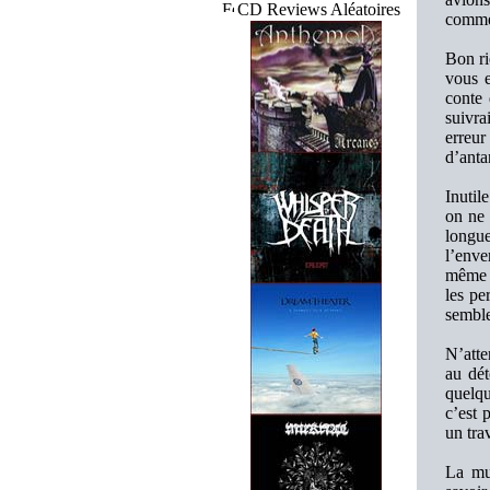
CD Reviews Aléatoires
commen
Bon ri
vous 
conte 
suivra
erreur
d’anta
Inutil
on ne 
longue
l’enve
même (
les pe
semble
N’atte
au dét
quelqu
c’est 
un tra
La mu