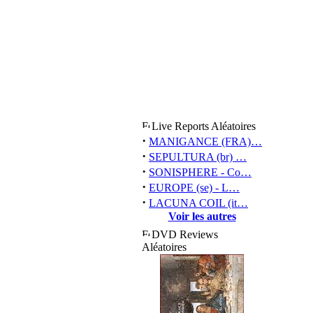
Live Reports Aléatoires
·
MANIGANCE (FRA)…
·
SEPULTURA (br) …
·
SONISPHERE - Co…
·
EUROPE (se) - L…
·
LACUNA COIL (it…
Voir les autres
DVD Reviews
Aléatoires