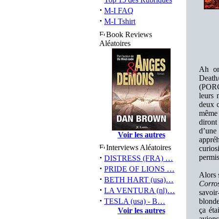
·
M-I FAQ
·
M-I Tshirt
Book Reviews
Aléatoires
Ah on
Death
(PORC
leurs 
deux c
même r
diront
d’une 
Voir les autres
appréh
Interviews Aléatoires
curios
·
permis
DISTRESS (FRA) …
·
PRIDE OF LIONS …
Alors 
·
BETH HART (usa)…
Corro
·
LA VENTURA (nl)…
savoir
·
TESLA (usa) - B…
blonde
ça ét
Voir les autres
avion