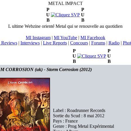
METAL IMPACT
P
P
U
U
B
B
L ultime Webzine orienté Metal qui se renouvelle au quotidien
MI Instagram
|
MI YouTube
|
MI Facebook
 Reviews
|
Interviews
|
Live Reports
|
Concours
|
Forums
|
Radio
|
Pho
P
P
U
U
B
B
 CORROSION (uk) - Storm Corrosion (2012)
Label : Roadrunner Records
Sortie du Scud : 8 mai 2012
Pays : France
Genre : Prog Metal Expérimental