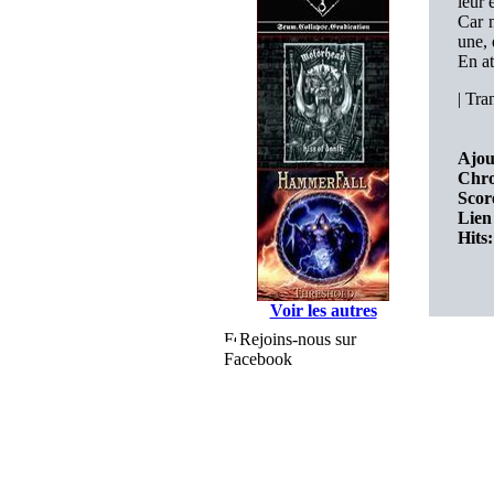
leur 
Car n
une, 
En at
|
Tran
Ajou
Chro
Scor
Lien 
Hits:
Voir les autres
Rejoins-nous sur
Facebook