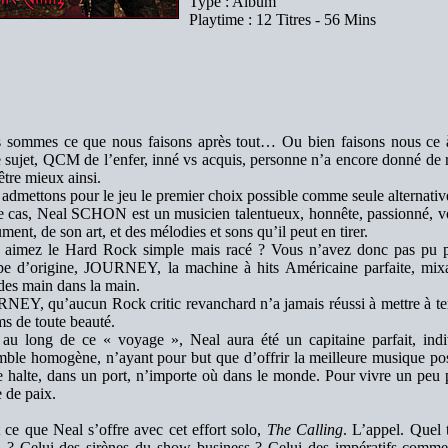
Type : Album
Playtime : 12 Titres - 56 Mins
 sommes ce que nous faisons après tout… Ou bien faisons nous ce 
 sujet, QCM de l’enfer, inné vs acquis, personne n’a encore donné de ré
être mieux ainsi.
admettons pour le jeu le premier choix possible comme seule alternativ
e cas, Neal SCHON est un musicien talentueux, honnête, passionné, vo
ument, de son art, et des mélodies et sons qu’il peut en tirer.
 aimez le Hard Rock simple mais racé ? Vous n’avez donc pas pu pa
pe d’origine, JOURNEY, la machine à hits Américaine parfaite, mixan
des main dans la main.
EY, qu’aucun Rock critic revanchard n’a jamais réussi à mettre à terr
s de toute beauté.
 au long de ce « voyage », Neal aura été un capitaine parfait, indiv
ble homogène, n’ayant pour but que d’offrir la meilleure musique poss
 halte, dans un port, n’importe où dans le monde. Pour vivre un peu pou
 de paix.
 ce que Neal s’offre avec cet effort solo,
The Calling
. L’appel. Quel 
l ? Celui des sirènes du show business ? Celui des impératifs commer