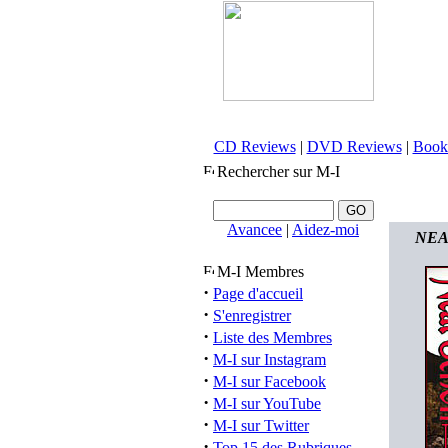
CD Reviews
|
DVD Reviews
|
Book
Rechercher sur M-I
Avancee
|
Aidez-moi
NEAL
M-I Membres
·
Page d'accueil
·
S'enregistrer
·
Liste des Membres
·
M-I sur Instagram
·
M-I sur Facebook
·
M-I sur YouTube
·
M-I sur Twitter
·
Top 15 des Rubriques