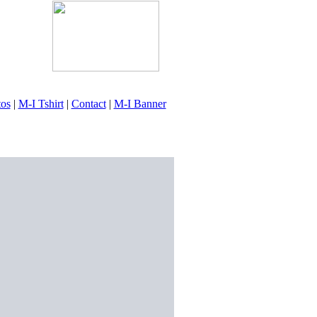
tos
|
M-I Tshirt
|
Contact
|
M-I Banner