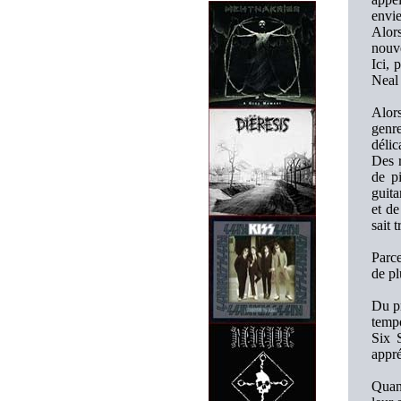
envie
Alors
nouve
Ici, 
Neal 
Alors
genre
délic
Des r
de p
guita
et de
sait 
Parce
de p
Du pr
temp
Six 
appré
Quan