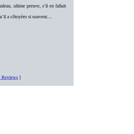
au, ultime preuve, s’il en fallait
qu’il a côtoyées si souvent…
D Reviews
]