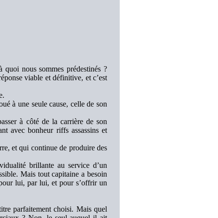
à quoi nous sommes prédestinés ?
ponse viable et définitive, et c’est
e.
ué à une seule cause, celle de son
sser à côté de la carrière de son
t avec bonheur riffs assassins et
e, et qui continue de produire des
idualité brillante au service d’un
ible. Mais tout capitaine a besoin
r lui, par lui, et pour s’offrir un
titre parfaitement choisi. Mais quel
ciaux ? Non, le seul auquel il ait