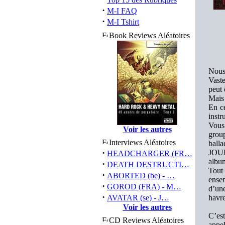
·
M-I FAQ
·
M-I Tshirt
Book Reviews Aléatoires
Nous
Vaste
peut 
Mais 
En c
instr
Vous
Voir les autres
grou
Interviews Aléatoires
balla
·
JOURN
HEADCHARGER (FR…
album
·
DEATH DESTRUCTI…
Tout
·
ABORTED (be) - …
ensem
·
GOROD (FRA) - M…
d’une
·
AVATAR (se) - J…
havre
Voir les autres
C’est
CD Reviews Aléatoires
appe