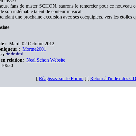
en fasse !
ous, fans de mister SCHON, saurons le remercier pour ce nouveau cade
de son indéniable talent de conteur musical.
tendant une prochaine excursion avec ses coéquipiers, vers les étoiles 
slate
té :
Mardi 02 Octobre 2012
niqueur :
Mortne2001
e :
en relation:
Neal Schon Website
10620
[
Réagissez sur le Forum
] [
Retour à l'index des C