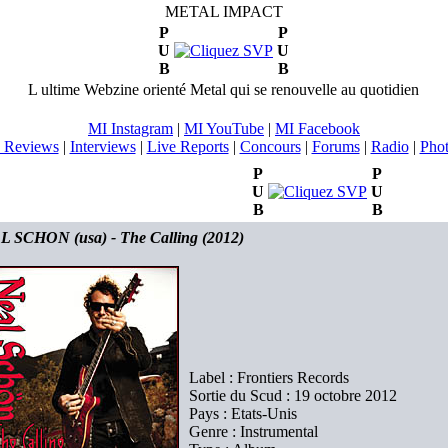
METAL IMPACT
P
P
U
U
B
B
L ultime Webzine orienté Metal qui se renouvelle au quotidien
MI Instagram
|
MI YouTube
|
MI Facebook
 Reviews
|
Interviews
|
Live Reports
|
Concours
|
Forums
|
Radio
|
Pho
P
P
U
U
B
B
 SCHON (usa) - The Calling (2012)
Label : Frontiers Records
Sortie du Scud : 19 octobre 2012
Pays : Etats-Unis
Genre : Instrumental