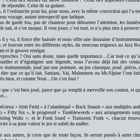
 de répondre. Celui de sa guitare.
, il l’enfourche pour lui, pour nous, avec la même conviction qui l’a to
au voyage, autant introspectif que ludique.
pas de garde fou, pas de chanteur pour détourner l’attention, les lumièr
le sait, et s’en moque. Il veut jouer, c’est tout, et n’a plus rien à prouve
 il y va, il fonce tête baissée et nous offre une douzaine d’instrumenta
, et louvoie entre les différents styles, du morceau teigneux au Jazz Ro
ats et le groove renégat.
eproches ? Oui sans doute, mais quelle importance…Car tout ce qu’on 
inailler et d’égratigner une légende, nous l’avons déjà fait des cen
re instrumentale, joué par une pointure, au jeu classique, posé, précis, a
 dire que ce qu’il fait, Satriani, Vaï, Malmsteen ou McAlpine l’ont fait 
très bien, et comme Neal…On s’en fout !
 que c’est bien joué, parce que ça remplit à merveille son contrat, et qu
lus…
écieux « Irish Field » à l’alambiqué « Back Smash » aux multiples ambi
o « Fifty Six », le progressif « Tumbleweeds » aux arrangements surp
String Waltz », et le Funk lourd « Transonic Funk », chacun trouve
cier à sa juste valeur le jeu si subtil du maître.
t aux autres, je crois que de toute façon, ils seront passés à autre