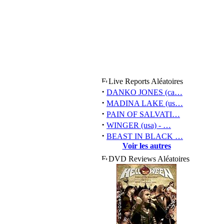
Live Reports Aléatoires
·
DANKO JONES (ca…
·
MADINA LAKE (us…
·
PAIN OF SALVATI…
·
WINGER (usa) - …
·
BEAST IN BLACK …
Voir les autres
DVD Reviews Aléatoires