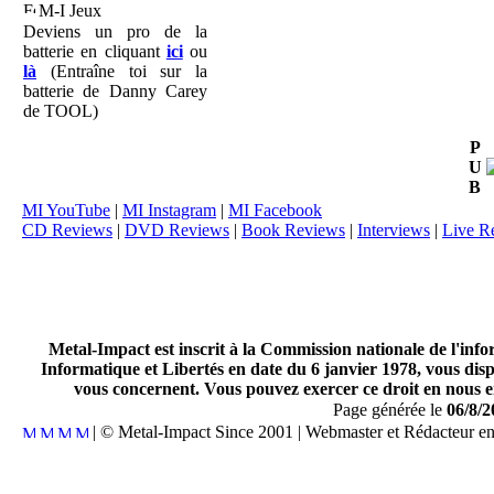
M-I Jeux
Deviens un pro de la
batterie en cliquant
ici
ou
là
(Entraîne toi sur la
batterie de Danny Carey
de TOOL)
P
U
B
MI YouTube
|
MI Instagram
|
MI Facebook
CD Reviews
|
DVD Reviews
|
Book Reviews
|
Interviews
|
Live R
Metal-Impact est inscrit à la Commission nationale de l'inf
Informatique et Libertés en date du 6 janvier 1978, vous disp
vous concernent. Vous pouvez exercer ce droit en nous en
Page générée le
06/8/2
| © Metal-Impact Since 2001 | Webmaster et Rédacteur e