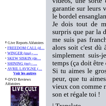
vidéos, une sorte
garantie sur leurs 
le bordel ensanglant
Je dois tout de m
surpris que par la 
me suis pas franc
Live Reports Aléatoires
alors soit c'est dù
·
FREEDOM CALL (d…
·
WINGER (usa) - …
simplement suis-j
·
SKEW SISKIN (de…
temps (ça doit être 
·
SHINING (no) - …
·
AVRIL LAVIGNE (…
Si tu aimes le gro
Voir les autres
peur, que tu aimes
DVD Reviews
Aléatoires
vieux con comme mo
son et régale toi !
|
Translate