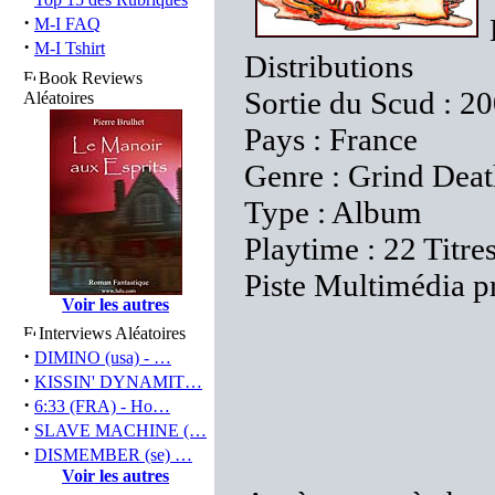
·
M-I FAQ
·
M-I Tshirt
Distributions
Book Reviews
Sortie du Scud : 2
Aléatoires
Pays : France
Genre : Grind Dea
Type : Album
Playtime : 22 Titre
Piste Multimédia p
Voir les autres
Interviews Aléatoires
·
DIMINO (usa) - …
·
KISSIN' DYNAMIT…
·
6:33 (FRA) - Ho…
·
SLAVE MACHINE (…
·
DISMEMBER (se) …
Voir les autres