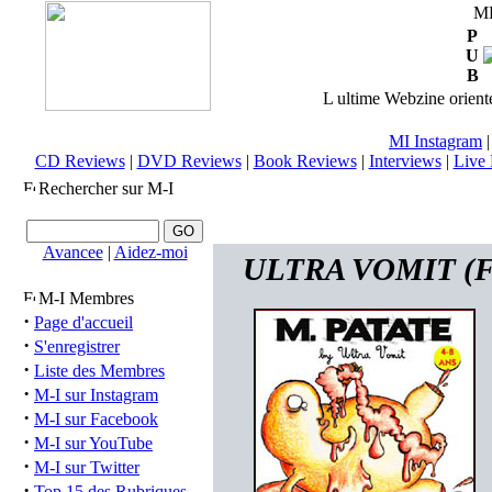
M
P
U
B
L ultime Webzine orienté
MI Instagram
CD Reviews
|
DVD Reviews
|
Book Reviews
|
Interviews
|
Live 
Rechercher sur M-I
Avancee
|
Aidez-moi
ULTRA VOMIT (FRA
M-I Membres
·
Page d'accueil
·
S'enregistrer
·
Liste des Membres
·
M-I sur Instagram
·
M-I sur Facebook
·
M-I sur YouTube
·
M-I sur Twitter
·
Top 15 des Rubriques