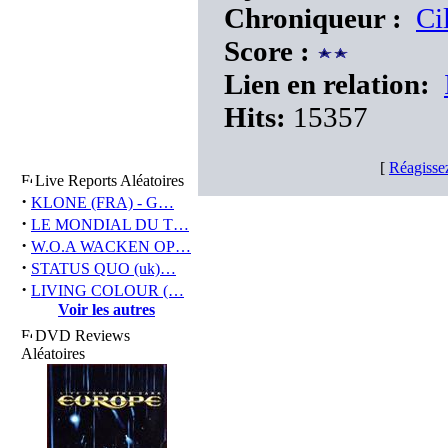
Chroniqueur :
Ci
Score :
Lien en relation:
Hits:
15357
[
Réagisse
Live Reports Aléatoires
·
KLONE (FRA) - G…
·
LE MONDIAL DU T…
·
W.O.A WACKEN OP…
·
STATUS QUO (uk)…
·
LIVING COLOUR (…
Voir les autres
DVD Reviews
Aléatoires