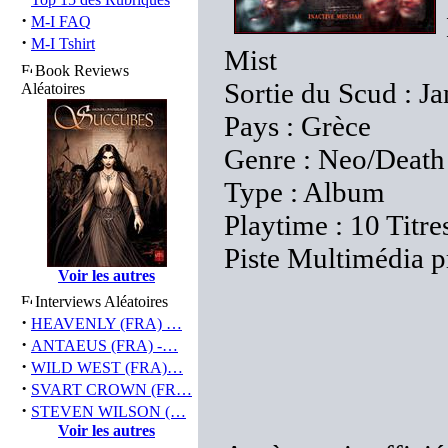
·
M-I FAQ
·
M-I Tshirt
Mist
Book Reviews
Sortie du Scud : J
Aléatoires
Pays : Grèce
Genre : Neo/Death
Type : Album
Playtime : 10 Titre
Piste Multimédia p
Voir les autres
Interviews Aléatoires
·
HEAVENLY (FRA) …
·
ANTAEUS (FRA) -…
·
WILD WEST (FRA)…
·
SVART CROWN (FR…
·
STEVEN WILSON (…
Voir les autres