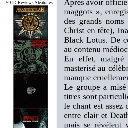
Après avoir offici
CD Reviews Aléatoires
maggots », enregi
des grands noms d
Christ en tête), I
Black Lotus. De c
au contenu médioc
En effet, malgré
masterisé au célè
manque cruellemen
Le groupe a misé 
titres sont particu
le chant est assez
entre clair et Deat
mais se révèlent 