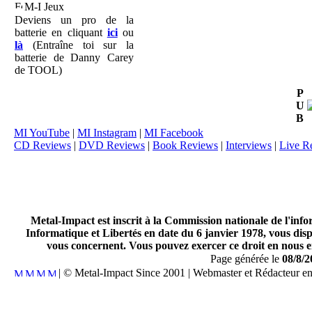
M-I Jeux
Deviens un pro de la
batterie en cliquant
ici
ou
là
(Entraîne toi sur la
batterie de Danny Carey
de TOOL)
P
U
B
MI YouTube
|
MI Instagram
|
MI Facebook
CD Reviews
|
DVD Reviews
|
Book Reviews
|
Interviews
|
Live R
Metal-Impact est inscrit à la Commission nationale de l'inf
Informatique et Libertés en date du 6 janvier 1978, vous disp
vous concernent. Vous pouvez exercer ce droit en nous en
Page générée le
08/8/2
| © Metal-Impact Since 2001 | Webmaster et Rédacteur e