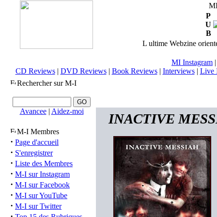
M
P
U
B
L ultime Webzine orienté
MI Instagram
CD Reviews
|
DVD Reviews
|
Book Reviews
|
Interviews
|
Live 
Rechercher sur M-I
Avancee
|
Aidez-moi
INACTIVE MESSIAH
M-I Membres
·
Page d'accueil
·
S'enregistrer
·
Liste des Membres
·
M-I sur Instagram
·
M-I sur Facebook
·
M-I sur YouTube
·
M-I sur Twitter
·
Top 15 des Rubriques