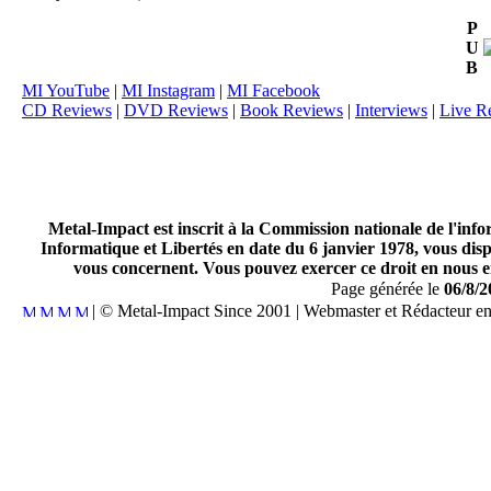
P
U
B
MI YouTube
|
MI Instagram
|
MI Facebook
CD Reviews
|
DVD Reviews
|
Book Reviews
|
Interviews
|
Live R
Metal-Impact est inscrit à la Commission nationale de l'inf
Informatique et Libertés en date du 6 janvier 1978, vous disp
vous concernent. Vous pouvez exercer ce droit en nous en
Page générée le
06/8/2
| © Metal-Impact Since 2001 | Webmaster et Rédacteur e