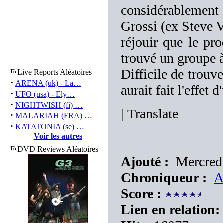
considérablement
Grossi (ex Steve V
réjouir que le pro
trouvé un groupe à
Difficile de trouve
Live Reports Aléatoires
·
ARENA (uk) - La…
aurait fait l'effet
·
UFO (usa) - Ely…
·
NIGHTWISH (fi) …
|
Translate
·
MALARIAH (FRA) …
·
KATATONIA (se) …
Voir les autres
DVD Reviews Aléatoires
Ajouté :
Mercredi
Chroniqueur :
A
Score :
Lien en relation: