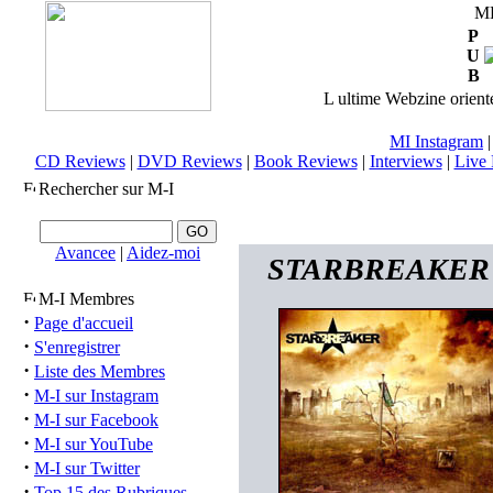
M
P
U
B
L ultime Webzine orienté
MI Instagram
CD Reviews
|
DVD Reviews
|
Book Reviews
|
Interviews
|
Live 
Rechercher sur M-I
Avancee
|
Aidez-moi
STARBREAKER (us/
M-I Membres
·
Page d'accueil
·
S'enregistrer
·
Liste des Membres
·
M-I sur Instagram
·
M-I sur Facebook
·
M-I sur YouTube
·
M-I sur Twitter
·
Top 15 des Rubriques