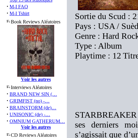
·
M-I FAQ
·
M-I Tshirt
Sortie du Scud : 
Book Reviews Aléatoires
Pays : USA / Suède
Genre : Hard Roc
Type : Album
Playtime : 12 Titr
Voir les autres
Interviews Aléatoires
·
BRAND NEW SIN (…
·
GRIMFIST (no) -…
·
BRAINSTORM (de)…
STARBREAKER est 
·
UNISONIC (de) -…
·
OMNIUM GATHERUM…
ses derniers moi
Voir les autres
s’agissait que d’u
CD Reviews Aléatoires