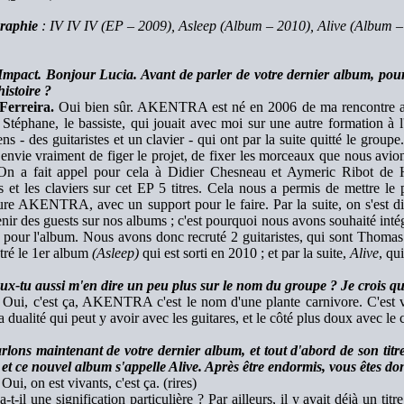
raphie
: IV IV IV (EP – 2009), Asleep (Album – 2010), Alive (Album 
Impact. Bonjour Lucia. Avant de parler de votre dernier album, pour
histoire ?
Ferreira.
Oui bien sûr. AKENTRA est né en 2006 de ma rencontre avec
é Stéphane, le bassiste, qui jouait avec moi sur une autre formation à
ns - des guitaristes et un clavier - qui ont par la suite quitté le grou
envie vraiment de figer le projet, de fixer les morceaux que nous avio
. On a fait appel pour cela à Didier Chesneau et Aymeric Ribot de
s et les claviers sur cet EP 5 titres. Cela nous a permis de mettre le 
ure AKENTRA, avec un support pour le faire. Par la suite, on s'est di
enir des guests sur nos albums ; c'est pourquoi nous avons souhaité inté
 pour l'album. Nous avons donc recruté 2 guitaristes, qui sont Thomas
tré le 1er album
(Asleep)
qui est sorti en 2010 ; et par la suite,
Alive
, qu
ux-tu aussi m'en dire un peu plus sur le nom du groupe ? Je crois qu'
Oui, c'est ça, AKENTRA c'est le nom d'une plante carnivore. C'est v
la dualité qui peut y avoir avec les guitares, et le côté plus doux avec le
rlons maintenant de votre dernier album, et tout d'abord de son titre.
et ce nouvel album s'appelle Alive. Après être endormis, vous êtes don
Oui, on est vivants, c'est ça. (rires)
-t-il une signification particulière ? Par ailleurs, il y avait déjà un tit