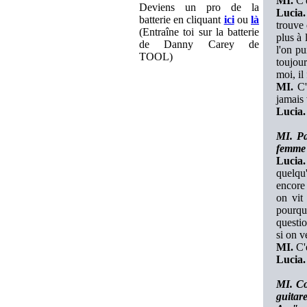
MI.
C'e
Deviens un pro de la
Lucia.
batterie en cliquant
ici
ou
là
trouve 
(Entraîne toi sur la batterie
plus à 
de Danny Carey de
l'on pu
TOOL)
toujour
moi, il 
MI.
C'e
jamais 
Lucia.
MI. Pa
femme 
Lucia.
quelqu'
encore 
on vit 
pourquo
questio
si on v
MI.
C'e
Lucia.
MI. Co
guitar