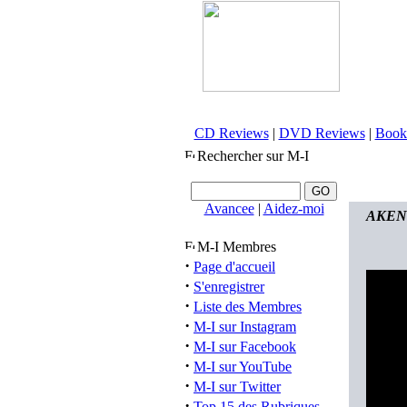
CD Reviews
|
DVD Reviews
|
Book
Rechercher sur M-I
Avancee
|
Aidez-moi
AKENT
M-I Membres
·
Page d'accueil
·
S'enregistrer
·
Liste des Membres
·
M-I sur Instagram
·
M-I sur Facebook
·
M-I sur YouTube
·
M-I sur Twitter
·
Top 15 des Rubriques