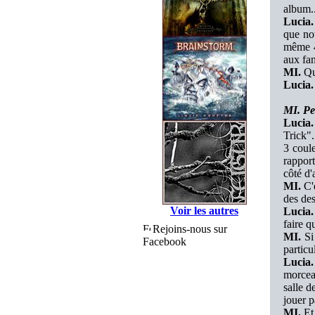
album..
Lucia.
que no
même 4 
aux fan
MI.
Qua
Lucia.
MI. Pe
Lucia.
Trick".
3 coule
rapport
côté d'
MI.
C'e
des des
Voir les autres
Lucia.
faire q
Rejoins-nous sur
MI.
Si 
Facebook
particu
Lucia.
morceau
salle d
jouer p
MI.
Et 