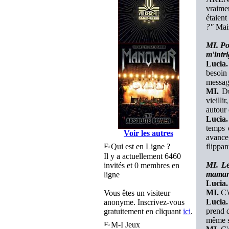
vraime
étaient
?"
Mais
MI. Pou
m'intri
Lucia.
besoin 
messag
MI.
Du
vieilli
autour 
Lucia.
temps q
Voir les autres
avance,
Qui est en Ligne ?
flippan
Il y a actuellement 6460
MI. Le
invités et 0 membres en
maman
ligne
Lucia.
MI.
C'e
Vous êtes un visiteur
Lucia.
anonyme. Inscrivez-vous
prend d
gratuitement en cliquant
ici
.
même si
M-I Jeux