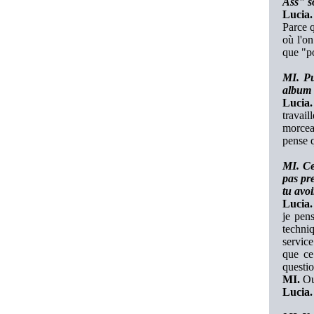
Ass" so
Lucia.
Parce q
où l'on
que "po
MI. Pu
album
Lucia.
travail
morceau
pense q
MI. Ce
pas pre
tu avoi
Lucia.
je pen
techniq
service
que ce 
questio
MI.
Oui
Lucia.