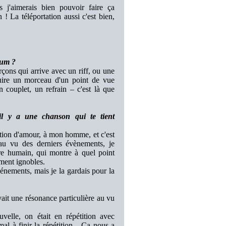
is j'aimerais bien pouvoir faire ça
n ! La téléportation aussi c'est bien,
bum ?
ons qui arrive avec un riff, ou une
ruire un morceau d'un point de vue
couplet, un refrain – c'est là que
il y a une chanson qui te tient
ation d'amour, à mon homme, et c'est
au vu des derniers évènements, je
tre humain, qui montre à quel point
iment ignobles.
énements, mais je la gardais pour la
ait une résonance particulière au vu
elle, on était en répétition avec
 à finir la répétition... Ça nous a