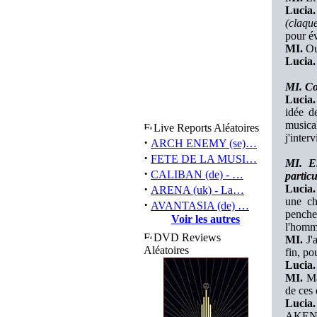
Lucia.
(claqu
pour év
MI.
Oui
Lucia.
MI. Co
Lucia.
idée d
musica
Live Reports Aléatoires
j'inter
·
ARCH ENEMY (se)…
·
FETE DE LA MUSI…
MI. En
·
CALIBAN (de) - …
partic
·
Lucia.
ARENA (uk) - La…
une ch
·
AVANTASIA (de) …
penche
Voir les autres
l'homme
DVD Reviews
MI.
J'a
Aléatoires
fin, po
Lucia.
MI.
Mai
de ces
Lucia.
AKENTR