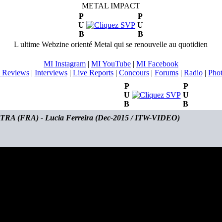
METAL IMPACT
P
P
U
U
B
B
L ultime Webzine orienté Metal qui se renouvelle au quotidien
MI Instagram
|
MI YouTube
|
MI Facebook
 Reviews
|
Interviews
|
Live Reports
|
Concours
|
Forums
|
Radio
|
Pho
P
P
U
U
B
B
RA (FRA) - Lucia Ferreira (Dec-2015 / ITW-VIDEO)