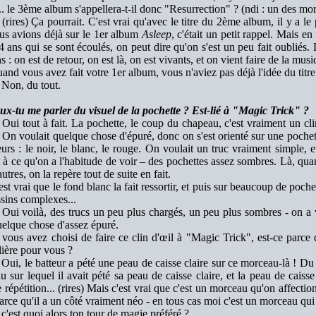
. le 3ème album s'appellera-t-il donc "Resurrection" ? (ndi : un des mo
(rires) Ça pourrait. C'est vrai qu'avec le titre du 2ème album, il y a le p
us avions déjà sur le 1er album
Asleep
, c'était un petit rappel. Mais en
ans qui se sont écoulés, on peut dire qu'on s'est un peu fait oubliés. Do
s : on est de retour, on est là, on est vivants, et on vient faire de la mus
nd vous avez fait votre 1er album, vous n'aviez pas déjà l'idée du titr
Non, du tout.
ux-tu me parler du visuel de la pochette ? Est-lié à "Magic Trick" ?
Oui tout à fait. La pochette, le coup du chapeau, c'est vraiment un cli
 On voulait quelque chose d'épuré, donc on s'est orienté sur une pochet
urs : le noir, le blanc, le rouge. On voulait un truc vraiment simple
 à ce qu'on a l'habitude de voir – des pochettes assez sombres. Là, qua
autres, on la repère tout de suite en fait.
st vrai que le fond blanc la fait ressortir, et puis sur beaucoup de poch
sins complexes...
Oui voilà, des trucs un peu plus chargés, un peu plus sombres - on a 
uelque chose d'assez épuré.
vous avez choisi de faire ce clin d'œil à "Magic Trick", est-ce parce
lière pour vous ?
Oui, le batteur a pété une peau de caisse claire sur ce morceau-là ! Du cou
 sur lequel il avait pété sa peau de caisse claire, et la peau de caisse 
e répétition... (rires) Mais c'est vrai que c'est un morceau qu'on affecti
arce qu'il a un côté vraiment néo - en tous cas moi c'est un morceau qu
c'est quoi alors ton tour de magie préféré ?