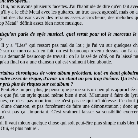
nt très speed...
Oui, nous avons plusieurs facettes. J'ai l'habitude de dire qu'en fait
u'il y a le côté Metal avec les guitares, un truc assez agressif, mais on a
 fait des chansons avec des refrains assez accrocheurs, des mélodies qu
p Metal" définit assez bien notre musique.
isqu'on parle de style musical, quel serait pour toi le morceau le
 ?
Il y a "Lies" qui ressort pas mal du lot ; je l'ai vu sur quelques c
lé sur ce morceau-là en fait, on est beaucoup revenu dessus, on l'a cas
 a demandé beaucoup de travail : on l'a laissé de côté, on l'a laissé mûr
u'au final on a une chanson qui est vraiment bien aboutie.
rtaines chroniques de votre album précédent, tout en étant globale
ndre assez de risque, d'avoir un chant un peu trop linéaire. Qu'est-c
r pris plus de risques sur cet album ?
Peut-être un peu plus, je pense que je me suis un peu plus approchée
se que j'ai un style quand même bien à moi. M'amuser à faire du lyri
ues, ce n'est pas mon truc, ce n'est pas ce qui m'intéresse. Ce dont j'
 d'une chanson, et pas forcément de faire une démonstration ; donc ap
n'est pas ça l'important. C'est vraiment laisser sa sensibilité exercer
ns.
, il vaut mieux quelque chose qui soit peut-être plus simple mais bien fa
Oui, et plus naturel.