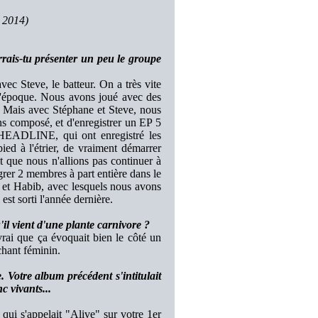
– 2014)
rais-tu présenter un peu le groupe
 Steve, le batteur. On a très vite
 l'époque. Nous avons joué avec des
pe. Mais avec Stéphane et Steve, nous
ns composé, et d'enregistrer un EP 5
 HEADLINE, qui ont enregistré les
pied à l'étrier, de vraiment démarrer
t que nous n'allions pas continuer à
grer 2 membres à part entière dans le
 et Habib, avec lesquels nous avons
i est sorti l'année dernière.
il vient d'une plante carnivore ?
rai que ça évoquait bien le côté un
 chant féminin.
 Votre album précédent s'intitulait
c vivants...
re qui s'appelait "Alive" sur votre 1er