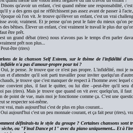
st quand même une vision assez négative du fait d'avoir un enfant ?
Disons qu'avoir un enfant, c'est quand même une responsabilité, c'est a
qu'il y a des gens qui ne réfléchissent pas assez avant de passer à l'acte,
l'époque où l'on vit. Je trouve qu'élever un enfant, c'est un vrai challeng
isse avoir, vraiment. Et je pense qu'on peut le faire du mieux qu'on peu
s des bêtises. Élever un enfant, c'est vraiment le travail le plus dur qu'on 
faut être prêt.
st un grand débat (rires) nous n'avons pas le temps d'en parler davan
vraiment prêt non plus...
Peut-être (rires)
rlons de la chanson Self Esteem, sur le thème de l'infidélité d'u
infidèle n'a pas d'amour-propre pour toi ?
Oui, je pense. Je trouve que ce n'est pas propre. L'infidélité, moi je n
un et d'attendre qu'il soit parti travailler pour inviter quelqu'un d'autr
chauds, je trouve que c'est manquer de respect à l'homme avec lequel o
ne convient plus, il faut le quitter, ou lui dire –peut-être qu'il sera
i pas (rires). Mais je trouve que quand on vit avec quelqu'un, il fau
n de point de vue, mais moi je fonctionne comme ça. C'est une question 
eut se respecter soi-même.
st vrai, mais aujourd'hui c'est de plus en plus courant...
Oui aujourd'hui c'est un peu monnaie courant, et ça fait peur (rires), vr
mment définirais-tu le style du groupe ? Certaines chansons sont
e sèche, ou "Final Dance pt 1" avec du piano uniquement... Et à l'