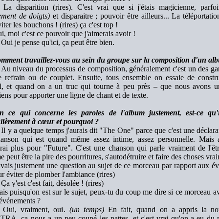
La disparition (rires). C'est vrai que si j'étais magicienne, parfo
ement de doigts)
et disparaitre ; pouvoir être ailleurs... La téléportatio
iter les bouchons ! (rires) ça c'est top !
, moi c'est ce pouvoir que j'aimerais avoir !
Oui je pense qu'ici, ça peut être bien.
mment travaillez-vous au sein du groupe sur la composition d'un al
Au niveau du processus de composition, généralement c'est un des garç
e refrain ou de couplet. Ensuite, tous ensemble on essaie de const
l, et quand on a un truc qui tourne à peu près – que nous avons un 
viens pour apporter une ligne de chant et de texte.
 ce qui concerne les paroles de l'album justement, est-ce qu'
ulièrement à cœur et pourquoi ?
Il y a quelque temps j'aurais dit "The One" parce que c'est une déclar
anson qui est quand même assez intime, assez personnelle. Mais 
rai plus pour "Future". C'est une chanson qui parle vraiment de l'ê
 peut être la pire des pourritures, s'autodétruire et faire des choses vra
vais justement une question au sujet de ce morceau par rapport aux év
ur éviter de plomber l'ambiance (rires)
Ça y'est c'est fait, désolée ! (rires)
s puisqu'on est sur le sujet, peux-tu du coup me dire si ce morceau av
 événements ?
Oui, vraiment, oui.
(un temps)
En fait, quand on a appris la nouv
A, ça nous a un peu coupé les pattes, et c'est vrai qu'on a eu du mal