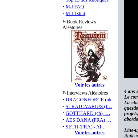
·
M-I FAQ
·
M-I Tshirt
Book Reviews
Aléatoires
Voir les autres
4 ans 
Interviews Aléatoires
Le com
·
DRAGONFORCE (uk…
La cha
·
STRATOVARIUS (f…
questi
·
GOTTHARD (ch) -…
projet
·
abordon
AES DANA (FRA) …
·
SETH (FRA) - Al…
Line-u
Voir les autres
Boileux