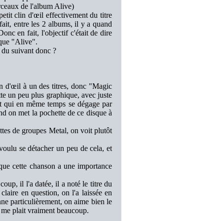
rceaux de l'album Alive)
etit clin d'œil effectivement du titre
 fait, entre les 2 albums, il y a quand
nc en fait, l'objectif c'était de dire
ique "Alive".
e du suivant donc ?
n d'œil à un des titres, donc "Magic
te un peu plus graphique, avec juste
, et qui en même temps se dégage par
nd on met la pochette de ce disque à
ettes de groupes Metal, on voit plutôt
voulu se détacher un peu de cela, et
 que cette chanson a une importance
p, il l'a datée, il a noté le titre du
claire en question, on l'a laissée en
onne particulièrement, on aime bien le
i me plait vraiment beaucoup.