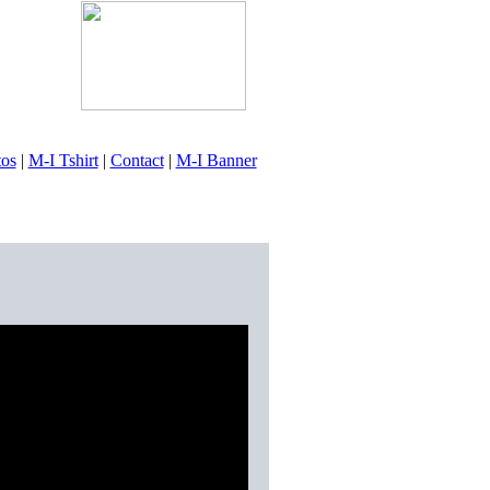
tos
|
M-I Tshirt
|
Contact
|
M-I Banner