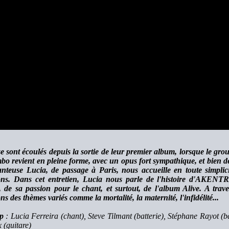
se sont écoulés depuis la sortie de leur premier album, lorsque le g
bo revient en pleine forme, avec un opus fort sympathique, et bien déc
nteuse Lucia, de passage à Paris, nous accueille en toute simplic
ons. Dans cet entretien, Lucia nous parle de l'histoire d'AKENTRA
s, de sa passion pour le chant, et surtout, de l'album Alive. A tra
s des thèmes variés comme la mortalité, la maternité, l'infidélité...
p
: Lucia Ferreira (chant), Steve Tilmant (batterie), Stéphane Rayot 
 (guitare)