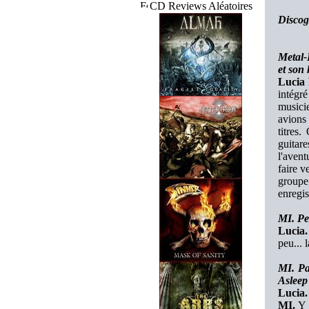
CD Reviews Aléatoires
Discog
Metal-
et son 
Lucia 
intégr
musicie
avions 
titres
guitare
l'avent
faire v
groupe
enregis
MI. Pe
Lucia.
peu... 
MI. Pa
Asleep 
Lucia.
MI.
Y a