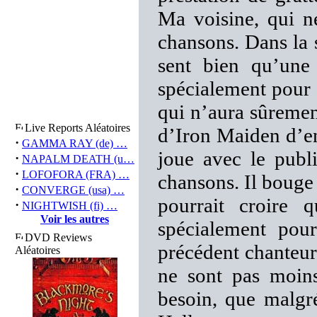
Ma voisine, qui n
chansons. Dans la s
sent bien qu’une 
spécialement pour 
qui n’aura sûremen
Live Reports Aléatoires
d’Iron Maiden d’ent
·
GAMMA RAY (de) …
joue avec le publi
·
NAPALM DEATH (u…
·
LOFOFORA (FRA) …
chansons. Il bouge
·
CONVERGE (usa) …
pourrait croire 
·
NIGHTWISH (fi) …
Voir les autres
spécialement pour
DVD Reviews
précédent chanteur
Aléatoires
ne sont pas moins 
besoin, que malgré