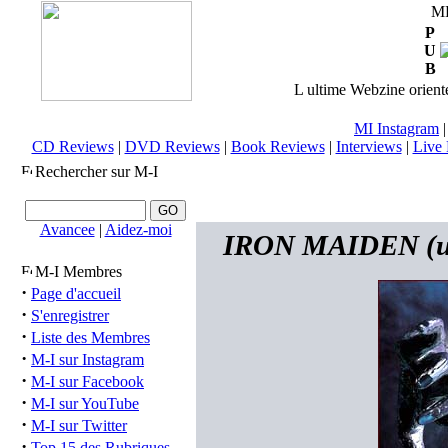
M
P
U
B
L ultime Webzine orienté
MI Instagram
CD Reviews
|
DVD Reviews
|
Book Reviews
|
Interviews
|
Live 
Rechercher sur M-I
Avancee
|
Aidez-moi
IRON MAIDEN (uk) 
M-I Membres
·
Page d'accueil
·
S'enregistrer
·
Liste des Membres
·
M-I sur Instagram
·
M-I sur Facebook
·
M-I sur YouTube
·
M-I sur Twitter
·
Top 15 des Rubriques