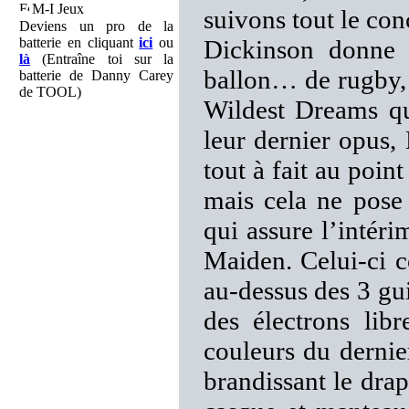
M-I Jeux
suivons tout le con
Deviens un pro de la
batterie en cliquant
ici
ou
Dickinson donne 
là
(Entraîne toi sur la
ballon… de rugby, 
batterie de Danny Carey
de TOOL)
Wildest Dreams qu
leur dernier opus,
tout à fait au poin
mais cela ne pose
qui assure l’intéri
Maiden. Celui-ci 
au-dessus des 3 gui
des électrons lib
couleurs du dernie
brandissant le dra