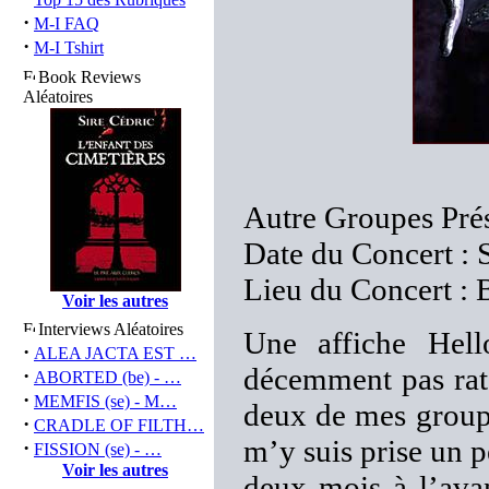
·
M-I FAQ
·
M-I Tshirt
Book Reviews
Aléatoires
Autre Groupes Prés
Date du Concert :
Lieu du Concert : B
Voir les autres
Interviews Aléatoires
Une affiche Hel
·
ALEA JACTA EST …
décemment pas rater
·
ABORTED (be) - …
·
MEMFIS (se) - M…
deux de mes groupe
·
CRADLE OF FILTH…
m’y suis prise un p
·
FISSION (se) - …
Voir les autres
deux mois à l’avan