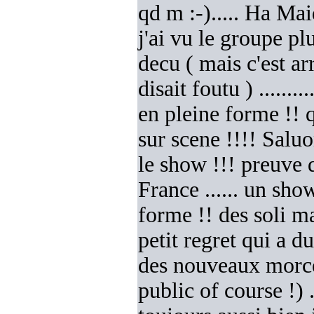
qd m :-)..... Ha Mai
j'ai vu le groupe plu
decu ( mais c'est arr
disait foutu ) ........
en pleine forme !! 
sur scene !!!! Saluo
le show !!! preuve 
France ...... un sh
forme !! des soli ma
petit regret qui a d
des nouveaux morcea
public of course !) 