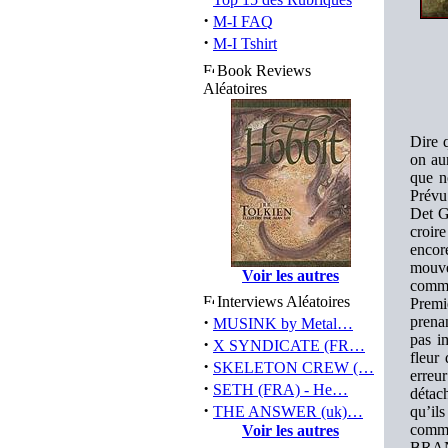
·
M-I FAQ
·
M-I Tshirt
Book Reviews
Aléatoires
Dire 
on au
que n
Prévu
Det G
croire
encor
mouve
Voir les autres
comme 
Interviews Aléatoires
Premi
·
prenan
MUSINK by Metal…
pas i
·
X SYNDICATE (FR…
fleur
·
SKELETON CREW (…
erreur
·
SETH (FRA) - He…
détach
·
THE ANSWER (uk)…
qu’il
commu
Voir les autres
BRAN 