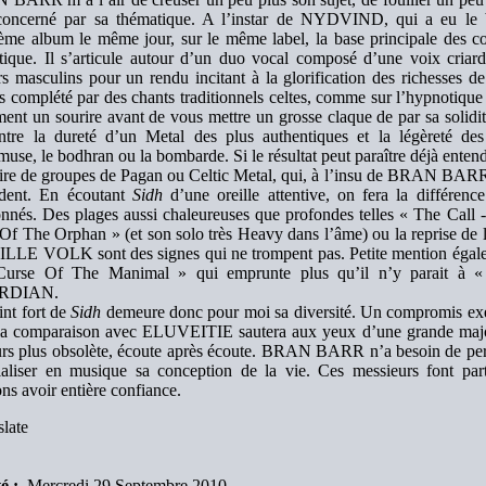
concerné par sa thématique. A l’instar de NYDVIND, qui a eu le 
ème album le même jour, sur le même label, la base principale des c
stique. Il s’articule autour d’un duo vocal composé d’une voix cria
s masculins pour un rendu incitant à la glorification des richesses de
is complété par des chants traditionnels celtes, comme sur l’hypnotiqu
ent un sourire avant de vous mettre un grosse claque de par sa solidité.
ntre la dureté d’un Metal des plus authentiques et la légèreté de
use, le bodhran ou la bombarde. Si le résultat peut paraître déjà entendu
oire de groupes de Pagan ou Celtic Metal, qui, à l’insu de BRAN BARR, 
dent. En écoutant
Sidh
d’une oreille attentive, on fera la différence
onnés. Des plages aussi chaleureuses que profondes telles « The Call 
 Of The Orphan » (et son solo très Heavy dans l’âme) ou la reprise de
ILLE VOLK sont des signes qui ne trompent pas. Petite mention égale
Curse Of The Manimal » qui emprunte plus qu’il n’y parait à
RDIAN.
int fort de
Sidh
demeure donc pour moi sa diversité. Un compromis exemp
 la comparaison avec ELUVEITIE sautera aux yeux d’une grande majori
urs plus obsolète, écoute après écoute. BRAN BARR n’a besoin de per
ialiser en musique sa conception de la vie. Ces messieurs font pa
ns avoir entière confiance.
late
é :
Mercredi 29 Septembre 2010