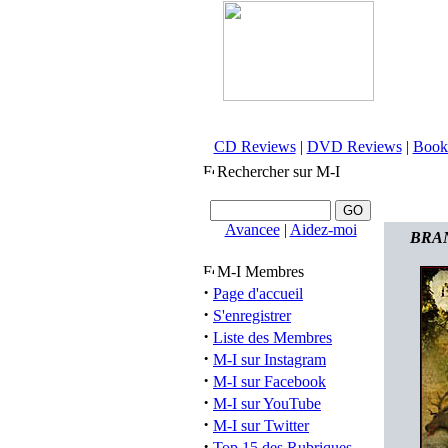
CD Reviews
|
DVD Reviews
|
Book
Rechercher sur M-I
Avancee
|
Aidez-moi
BRAN
M-I Membres
·
Page d'accueil
·
S'enregistrer
·
Liste des Membres
·
M-I sur Instagram
·
M-I sur Facebook
·
M-I sur YouTube
·
M-I sur Twitter
·
Top 15 des Rubriques