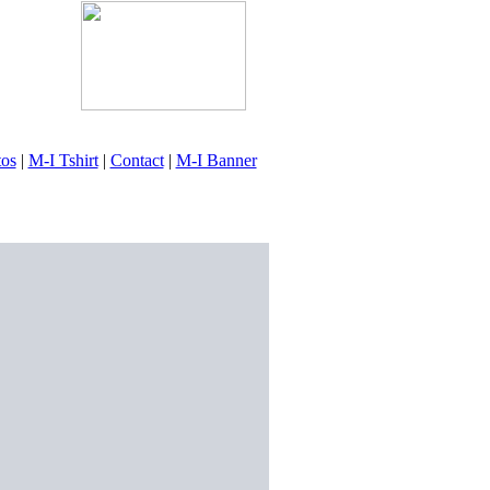
tos
|
M-I Tshirt
|
Contact
|
M-I Banner