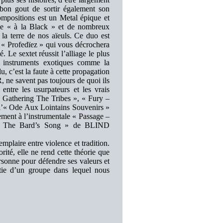
bon gout de sortir également son
ompositions est un Metal épique et
rde « à la Black » et de nombreux
 la terre de nos aïeuls. Ce duo est
e « Profedïez » qui vous décrochera
 Le sextet réussit l’alliage le plus
s instruments exotiques comme la
, c’est la faute à cette propagation
ne savent pas toujours de quoi ils
 entre les usurpateurs et les vrais
- Gathering The Tribes », « Fury –
 l’« Ode Aux Lointains Souvenirs »
ment à l’instrumentale « Passage –
 « The Bard’s Song » de BLIND
laire entre violence et tradition.
té, elle ne rend cette théorie que
sonne pour défendre ses valeurs et
rtie d’un groupe dans lequel nous