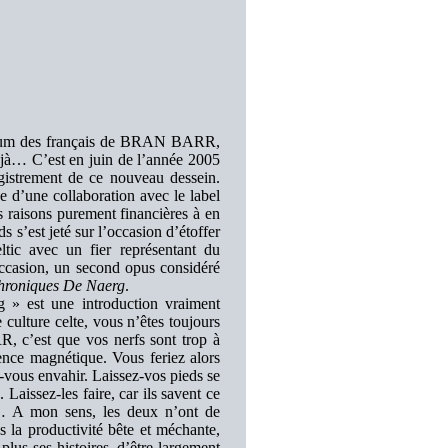
e album des français de BRAN BARR,
éjà… C’est en juin de l’année 2005
egistrement de ce nouveau dessein.
e d’une collaboration avec le label
 raisons purement financières à en
s s’est jeté sur l’occasion d’étoffer
ltic avec un fier représentant du
ccasion, un second opus considéré
hroniques De Naerg
.
 » est une introduction vraiment
 culture celte, vous n’êtes toujours
 c’est que vos nerfs sont trop à
ence magnétique. Vous feriez alors
z-vous envahir. Laissez-vos pieds se
. Laissez-les faire, car ils savent ce
e… A mon sens, les deux n’ont de
 la productivité bête et méchante,
us ses histoires, d’être largement