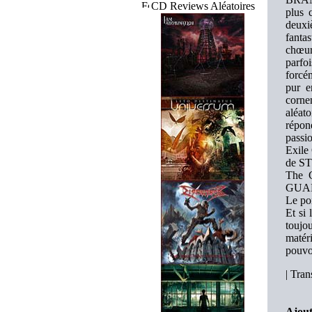
CD Reviews Aléatoires
plus 
deuxi
fanta
chœur
parfo
forcém
pur e
cornem
aléat
répon
passi
Exile
de ST
The 
GUA
Le po
Et si
toujo
matér
pouvo
|
Trans
Ajout