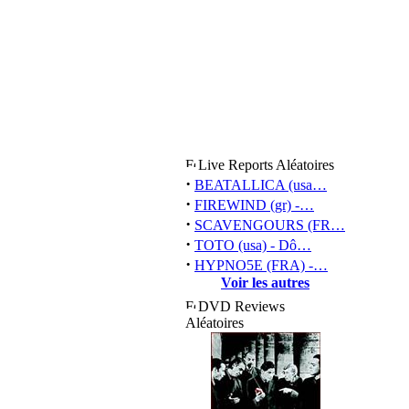
Live Reports Aléatoires
·
BEATALLICA (usa…
·
FIREWIND (gr) -…
·
SCAVENGOURS (FR…
·
TOTO (usa) - Dô…
·
HYPNO5E (FRA) -…
Voir les autres
DVD Reviews
Aléatoires