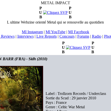
METAL IMPACT
P
P
U
U
B
B
L ultime Webzine orienté Metal qui se renouvelle au quotidien
MI Instagram
|
MI YouTube
|
MI Facebook
 Reviews
|
Interviews
|
Live Reports
|
Concours
|
Forums
|
Radio
|
Pho
P
P
U
U
B
B
 BARR (FRA) - Sidh (2010)
Label : Trollzorn Records / Underclass
Sortie du Scud : 29 janvier 2010
Pays : France
Genre : Celtic War Metal