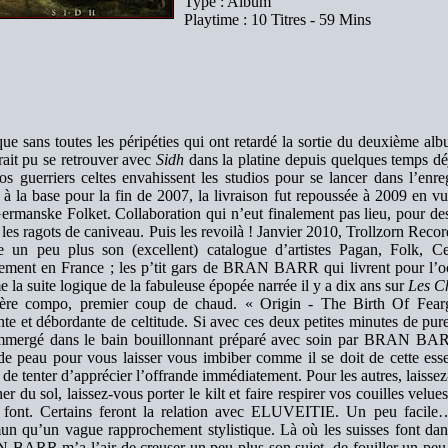
Type : Album
Playtime : 10 Titres - 59 Mins
que sans toutes les péripéties qui ont retardé la sortie du deuxièm
rait pu se retrouver avec
Sidh
dans la platine depuis quelques temps d
os guerriers celtes envahissent les studios pour se lancer dans l’enr
 à la base pour la fin de 2007, la livraison fut repoussée à 2009 en vu
ermanske Folket. Collaboration qui n’eut finalement pas lieu, pour des
 les ragots de caniveau. Puis les revoilà ! Janvier 2010, Trollzorn Record
e un peu plus son (excellent) catalogue d’artistes Pagan, Folk, Ce
ment en France ; les p’tit gars de BRAN BARR qui livrent pour l’o
la suite logique de la fabuleuse épopée narrée il y a dix ans sur
Les C
ère compo, premier coup de chaud. « Origin - The Birth Of Fearg
te et débordante de celtitude. Si avec ces deux petites minutes de pure
mmergé dans le bain bouillonnant préparé avec soin par BRAN BARR,
 de peau pour vous laisser vous imbiber comme il se doit de cette ess
 de tenter d’apprécier l’offrande immédiatement. Pour les autres, laisse
er du sol, laissez-vous porter le kilt et faire respirer vos couilles velues
s font. Certains feront la relation avec ELUVEITIE. Un peu facil
n qu’un vague rapprochement stylistique. Là où les suisses font dans
BARR m’a l’air de creuser un peu plus son sujet, de fouiller un peu pl