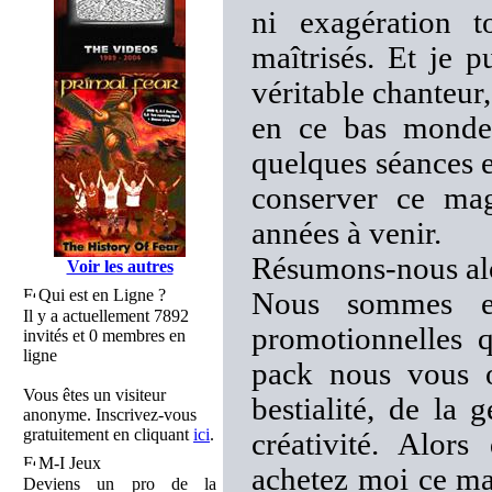
ni exagération to
maîtrisés. Et je 
véritable chanteur,
en ce bas monde 
quelques séances ex
conserver ce mag
années à venir.
Résumons-nous alo
Voir les autres
Qui est en Ligne ?
Nous sommes en
Il y a actuellement 7892
promotionnelles q
invités et 0 membres en
ligne
pack nous vous of
Vous êtes un visiteur
bestialité, de la 
anonyme. Inscrivez-vous
gratuitement en cliquant
ici
.
créativité. Alor
M-I Jeux
achetez moi ce mag
Deviens un pro de la