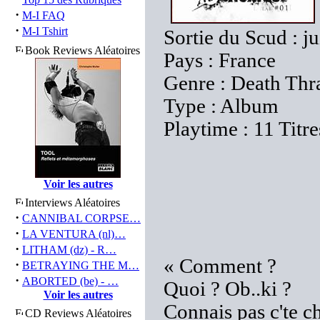
·
M-I FAQ
·
M-I Tshirt
Sortie du Scud : j
Book Reviews Aléatoires
Pays : France
Genre : Death Thr
Type : Album
Playtime : 11 Titr
Voir les autres
Interviews Aléatoires
·
CANNIBAL CORPSE…
·
LA VENTURA (nl)…
·
LITHAM (dz) - R…
« Comment ?
·
BETRAYING THE M…
·
ABORTED (be) - …
Quoi ? Ob..ki ?
Voir les autres
Connais pas c'te c
CD Reviews Aléatoires