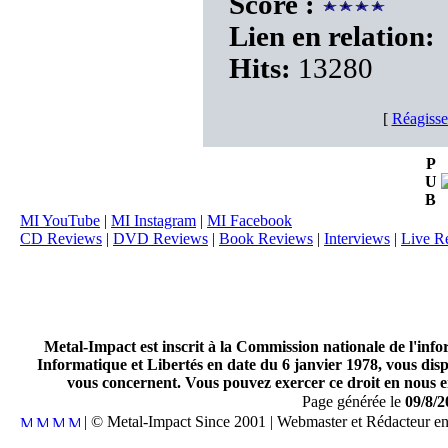
Score :
Lien en relation:
Hits:
13280
[
Réagisse
P
U
B
MI YouTube
|
MI Instagram
|
MI Facebook
CD Reviews
|
DVD Reviews
|
Book Reviews
|
Interviews
|
Live R
Metal-Impact est inscrit à la Commission nationale de l'inf
Informatique et Libertés en date du 6 janvier 1978, vous disp
vous concernent. Vous pouvez exercer ce droit en nous en
Page générée le
09/8/2
| © Metal-Impact Since 2001 | Webmaster et Rédacteur e