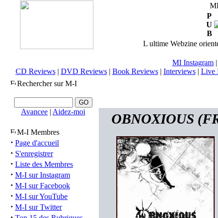
M
P
U
B
L ultime Webzine orienté
MI Instagram
CD Reviews
|
DVD Reviews
|
Book Reviews
|
Interviews
|
Live 
Rechercher sur M-I
Avancee
|
Aidez-moi
OBNOXIOUS (FRA
M-I Membres
·
Page d'accueil
·
S'enregistrer
·
Liste des Membres
·
M-I sur Instagram
·
M-I sur Facebook
·
M-I sur YouTube
·
M-I sur Twitter
·
Top 15 des Rubriques