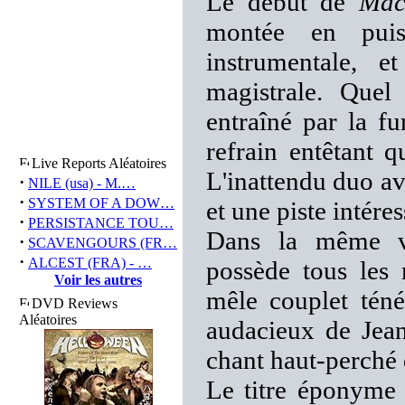
Le début de
Mac
montée en puis
instrumentale, e
magistrale. Quel
entraîné par la fu
refrain entêtant q
Live Reports Aléatoires
L'inattendu duo av
·
NILE (usa) - M.…
·
SYSTEM OF A DOW…
et une piste intéres
·
PERSISTANCE TOU…
Dans la même ve
·
SCAVENGOURS (FR…
·
ALCEST (FRA) - …
possède tous les
Voir les autres
mêle couplet téné
DVD Reviews
Aléatoires
audacieux de Jean
chant haut-perché 
Le titre éponyme 