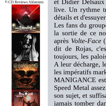
et Didier Delsaux
CD Reviews Aléatoires
live. Un rythme t
détails et d'essuyer
Les fans du group
la sortie de ce n
après
Volte-Face
(
dit de Rojas, c'e
toujours, les palo
A leur décharge, l
les impératifs mark
MANIGANCE est ce
Speed Metal assez
son sujet, et suff
jamais tomber dans