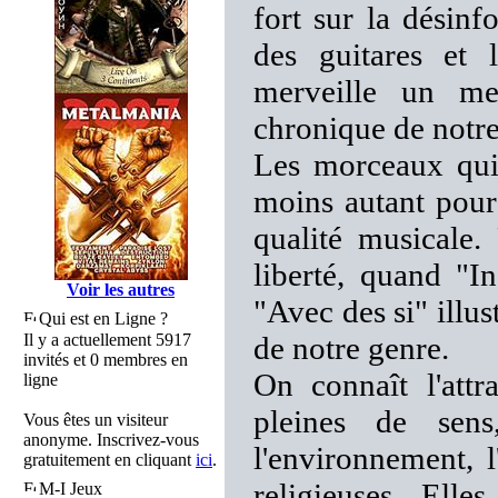
fort sur la désinf
des guitares et 
merveille un me
chronique de notr
Les morceaux qui 
moins autant pour 
qualité musicale.
liberté, quand "I
Voir les autres
"Avec des si" illus
Qui est en Ligne ?
Il y a actuellement 5917
de notre genre.
invités et 0 membres en
On connaît l'attr
ligne
pleines de sens
Vous êtes un visiteur
anonyme. Inscrivez-vous
l'environnement, l
gratuitement en cliquant
ici
.
religieuses. Elle
M-I Jeux