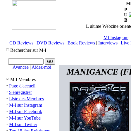
M
P
U
B
L ultime Webzine orienté
MI Instagram
CD Reviews
|
DVD Reviews
|
Book Reviews
|
Interviews
|
Live 
Rechercher sur M-I
Avancee
|
Aidez-moi
MANIGANCE (FRA)
M-I Membres
·
Page d'accueil
·
S'enregistrer
·
Liste des Membres
·
M-I sur Instagram
·
M-I sur Facebook
·
M-I sur YouTube
·
M-I sur Twitter
·
Top 15 des Rubriques