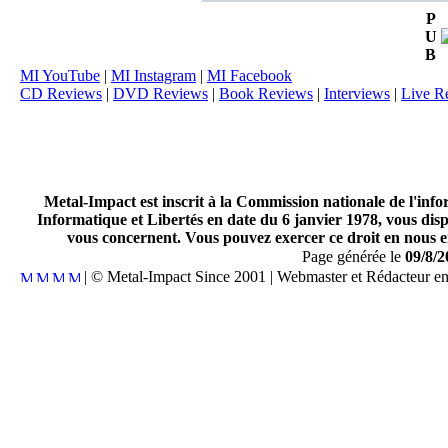
P
U
B
MI YouTube
|
MI Instagram
|
MI Facebook
CD Reviews
|
DVD Reviews
|
Book Reviews
|
Interviews
|
Live R
Metal-Impact est inscrit à la Commission nationale de l'inf
Informatique et Libertés en date du 6 janvier 1978, vous disp
vous concernent. Vous pouvez exercer ce droit en nous en
Page générée le
09/8/2
| © Metal-Impact Since 2001 | Webmaster et Rédacteur e