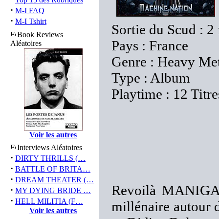
·
M-I FAQ
·
M-I Tshirt
Sortie du Scud : 2
Book Reviews
Pays : France
Aléatoires
Genre : Heavy Me
Type : Album
Playtime : 12 Titr
Voir les autres
Interviews Aléatoires
·
DIRTY THRILLS (…
·
BATTLE OF BRITA…
·
DREAM THEATER (…
Revoilà MANIGAN
·
MY DYING BRIDE …
·
HELL MILITIA (F…
millénaire autour
Voir les autres