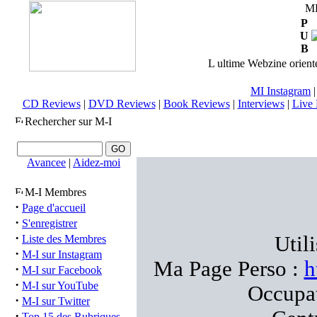
M
P
U
B
L ultime Webzine orienté
MI Instagram
CD Reviews
|
DVD Reviews
|
Book Reviews
|
Interviews
|
Live 
Rechercher sur M-I
Avancee
|
Aidez-moi
M-I Membres
·
Page d'accueil
·
S'enregistrer
·
Util
Liste des Membres
·
M-I sur Instagram
Ma Page Perso :
h
·
M-I sur Facebook
·
M-I sur YouTube
Occupa
·
M-I sur Twitter
·
Top 15 des Rubriques