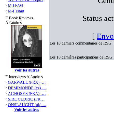
Cent
·
M-I FAQ
·
M-I Tshirt
Status act
Book Reviews
Aléatoires
[
Envo
Les 10 derniers commentaires de RSG:
Les 10 dernières participations de RSG:
Voir les autres
Interviews Aléatoires
·
GARWALL (FRA) -…
·
DEMIMONDE (cz) …
·
AGNOSYS (FRA) -…
·
SIRE CEDRIC (FR…
·
ONSLAUGHT (uk) …
Voir les autres