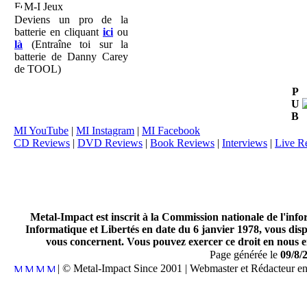
M-I Jeux
Deviens un pro de la
batterie en cliquant
ici
ou
là
(Entraîne toi sur la
batterie de Danny Carey
de TOOL)
P
U
B
MI YouTube
|
MI Instagram
|
MI Facebook
CD Reviews
|
DVD Reviews
|
Book Reviews
|
Interviews
|
Live R
Metal-Impact est inscrit à la Commission nationale de l'inf
Informatique et Libertés en date du 6 janvier 1978, vous disp
vous concernent. Vous pouvez exercer ce droit en nous en
Page générée le
09/8/
| © Metal-Impact Since 2001 | Webmaster et Rédacteur e