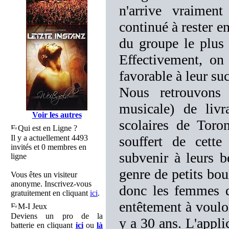
n'arrive vraime
continué à rester en
du groupe le plus 
Effectivement, on 
favorable à leur su
Nous retrouvons 
musicale) de livr
Voir les autres
scolaires de Toro
Qui est en Ligne ?
Il y a actuellement 4493
souffert de cette
invités et 0 membres en
subvenir à leurs b
ligne
genre de petits bou
Vous êtes un visiteur
anonyme. Inscrivez-vous
donc les femmes de
gratuitement en cliquant
ici
.
entêtement à vouloi
M-I Jeux
Deviens un pro de la
y a 30 ans. L'appli
batterie en cliquant
ici
ou
là