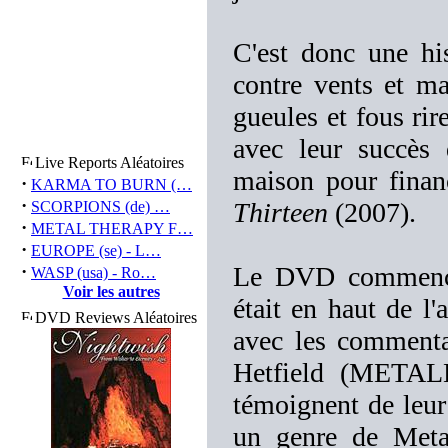
C'est donc une hi
contre vents et ma
gueules et fous rir
avec leur succès 
Live Reports Aléatoires
maison pour finan
·
KARMA TO BURN (…
·
Thirteen
(2007).
SCORPIONS (de) …
·
METAL THERAPY F…
·
EUROPE (se) - L…
·
Le DVD commence
WASP (usa) - Ro…
Voir les autres
était en haut de l'
DVD Reviews Aléatoires
avec les comment
Hetfield (METAL
témoignent de leur 
un genre de Meta