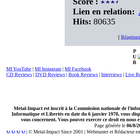
Score :
Lien en relation:
Hits:
80635
[
Réagissez
P
U
B
MI YouTube
|
MI Instagram
|
MI Facebook
CD Reviews
|
DVD Reviews
|
Book Reviews
|
Interviews
|
Live R
Metal-Impact est inscrit à la Commission nationale de l'inf
Informatique et Libertés en date du 6 janvier 1978, vous disp
vous concernent. Vous pouvez exercer ce droit en nous en
Page générée le
06/8/2
| © Metal-Impact Since 2001 | Webmaster et Rédacteur e