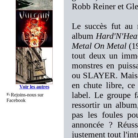
Robb Reiner et Glen
Le succès fut au 
album
Hard'N'Hea
Metal On Metal
(1
tout deux un imme
monstres en pui
ou SLAYER. Mais la
en chute libre, c
Voir les autres
label. Le groupe 
Rejoins-nous sur
Facebook
ressortir un albu
pas les foules po
annoncée ? Réussi
justement tout l'in