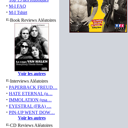
·
M-I FAQ
·
M-I Tshirt
Book Reviews Aléatoires
Voir les autres
Interviews Aléatoires
·
PAPERBACK FREUD…
·
HATE ETERNAL (u…
·
IMMOLATION (usa…
·
EYESTRAL (FRA) …
·
PIN-UP WENT DOW…
Voir les autres
CD Reviews Aléatoires