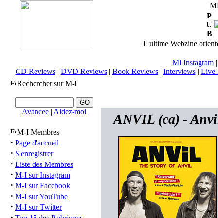
M
P
U
B
L ultime Webzine orienté
MI Instagram
CD Reviews
|
DVD Reviews
|
Book Reviews
|
Interviews
|
Live 
Rechercher sur M-I
Avancee
|
Aidez-moi
ANVIL (ca) - Anvi
M-I Membres
·
Page d'accueil
·
S'enregistrer
·
Liste des Membres
·
M-I sur Instagram
·
M-I sur Facebook
·
M-I sur YouTube
·
M-I sur Twitter
·
Top 15 des Rubriques