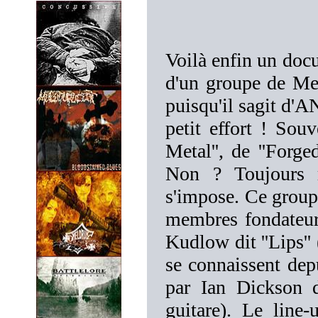
Voilà enfin un doc
d'un groupe de Me
puisqu'il sagit d'
petit effort ! So
Metal'', de ''Forg
Non ? Toujours r
s'impose. Ce group
membres fondateurs
Kudlow dit ''Lips''
se connaissent depu
par Ian Dickson di
guitare). Le line