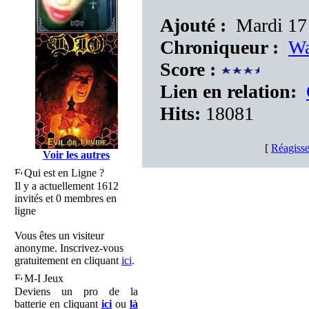
Ajouté :
Mardi 17 
Chroniqueur :
Wa
Score :
Lien en relation:
Hits:
18081
[
Réagisse
Voir les autres
Qui est en Ligne ?
Il y a actuellement 1612
invités et 0 membres en
ligne
Vous êtes un visiteur
anonyme. Inscrivez-vous
gratuitement en cliquant
ici
.
M-I Jeux
Deviens un pro de la
batterie en cliquant
ici
ou
là