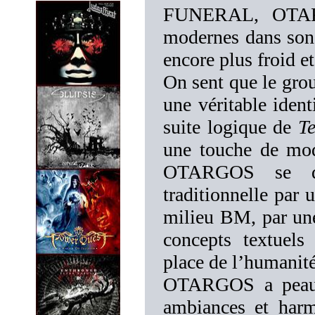
FUNERAL, OTARG
modernes dans son 
encore plus froid e
On sent que le group
une véritable iden
suite logique de
T
une touche de mode
OTARGOS se dé
traditionnelle par 
milieu BM, par une 
concepts textuels 
place de l’humanit
OTARGOS a peaufi
ambiances et harm