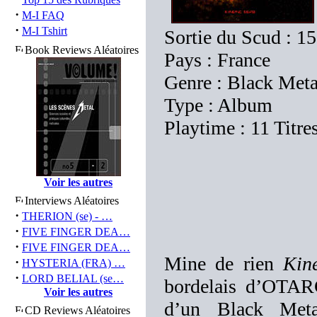
·
M-I FAQ
·
M-I Tshirt
Sortie du Scud : 15
Book Reviews Aléatoires
Pays : France
Genre : Black Meta
Type : Album
Playtime : 11 Titre
Voir les autres
Interviews Aléatoires
·
THERION (se) - …
·
FIVE FINGER DEA…
·
FIVE FINGER DEA…
Mine de rien
Kin
·
HYSTERIA (FRA) …
·
LORD BELIAL (se…
bordelais d’OTAR
Voir les autres
d’un Black Met
CD Reviews Aléatoires