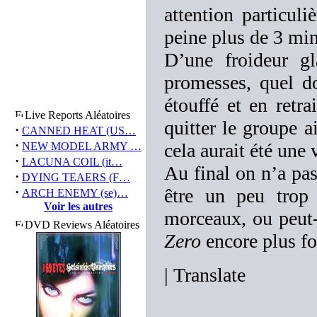
attention particul
peine plus de 3 mi
D’une froideur gl
promesses, quel d
étouffé et en retr
Live Reports Aléatoires
quitter le groupe a
·
CANNED HEAT (US…
·
cela aurait été une 
NEW MODEL ARMY …
·
LACUNA COIL (it…
Au final on n’a pas
·
DYING TEAERS (F…
·
être un peu trop 
ARCH ENEMY (se)…
Voir les autres
morceaux, ou peut-
DVD Reviews Aléatoires
Zero
encore plus fo
|
Translate