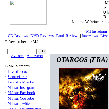
M
P
U
B
L ultime Webzine orienté
MI Instagram
CD Reviews
|
DVD Reviews
|
Book Reviews
|
Interviews
|
Live 
Rechercher sur M-I
Avancee
|
Aidez-moi
OTARGOS (FRA) - 
M-I Membres
·
Page d'accueil
·
S'enregistrer
·
Liste des Membres
·
M-I sur Instagram
·
M-I sur Facebook
·
M-I sur YouTube
·
M-I sur Twitter
·
Top 15 des Rubriques