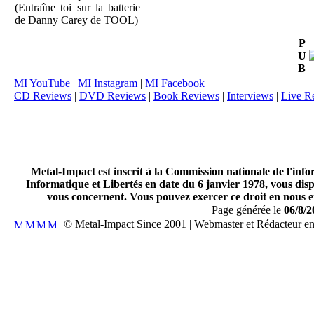
(Entraîne toi sur la batterie
de Danny Carey de TOOL)
P
U
B
MI YouTube
|
MI Instagram
|
MI Facebook
CD Reviews
|
DVD Reviews
|
Book Reviews
|
Interviews
|
Live R
Metal-Impact est inscrit à la Commission nationale de l'inf
Informatique et Libertés en date du 6 janvier 1978, vous disp
vous concernent. Vous pouvez exercer ce droit en nous en
Page générée le
06/8/2
| © Metal-Impact Since 2001 | Webmaster et Rédacteur e