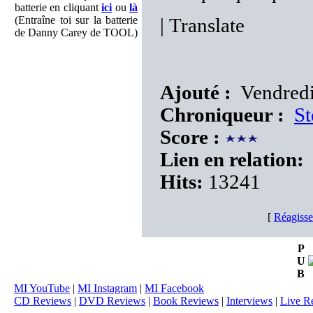
batterie en cliquant
ici
ou
là
(Entraîne toi sur la batterie
|
Translate
de Danny Carey de TOOL)
Ajouté :
Vendredi
Chroniqueur :
St
Score :
Lien en relation:
Hits:
13241
[
Réagisse
P
U
B
MI YouTube
|
MI Instagram
|
MI Facebook
CD Reviews
|
DVD Reviews
|
Book Reviews
|
Interviews
|
Live R