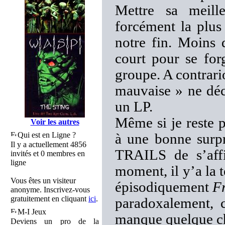
Mettre sa meill
forcément la plus 
notre fin. Moins 
court pour se for
groupe. A contrar
mauvaise » ne déc
un LP.
Même si je reste p
Voir les autres
Qui est en Ligne ?
à une bonne surpr
Il y a actuellement 4856
TRAILS de s’affi
invités et 0 membres en
ligne
moment, il y’a la 
Vous êtes un visiteur
épisodiquement
F
anonyme. Inscrivez-vous
gratuitement en cliquant
ici
.
paradoxalement, c
M-I Jeux
manque quelque 
Deviens un pro de la