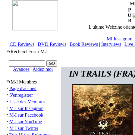
M
P
U
B
L ultime Webzine orienté
MI Instagram
CD Reviews
|
DVD Reviews
|
Book Reviews
|
Interviews
|
Live 
Rechercher sur M-I
Avancee
|
Aidez-moi
IN TRAILS (FRA) 
M-I Membres
·
Page d'accueil
·
S'enregistrer
·
Liste des Membres
·
M-I sur Instagram
·
M-I sur Facebook
·
M-I sur YouTube
·
M-I sur Twitter
·
Top 15 des Rubriques