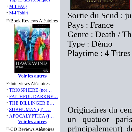
·
M-I FAQ
·
M-I Tshirt
Sortie du Scud : j
Book Reviews Aléatoires
Pays : France
Genre : Death / T
Type : Démo
Playtime : 4 Titre
Voir les autres
Interviews Aléatoires
·
TRIOSPHERE (no)…
·
FAITHFUL DARKNE…
·
THE DILLINGER E…
Originaires du cen
·
SUBHUMAN (it) -…
·
APOCALYPTICA (f…
un quatuor pari
Voir les autres
principalement) 
CD Reviews Aléatoires