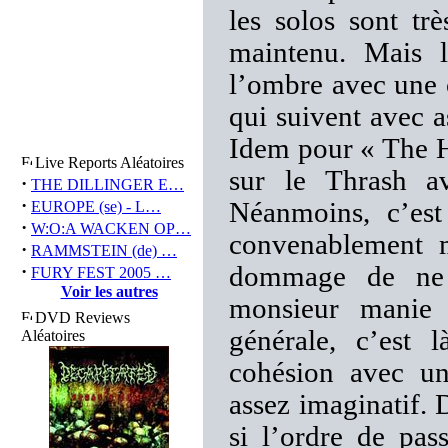
les solos sont tr
maintenu. Mais l
l’ombre avec une 
qui suivent avec a
Idem pour « The H
Live Reports Aléatoires
sur le Thrash a
·
THE DILLINGER E…
·
Néanmoins, c’est
EUROPE (se) - L…
·
W:O:A WACKEN OP…
convenablement m
·
RAMMSTEIN (de) …
·
dommage de ne p
FURY FEST 2005 …
Voir les autres
monsieur manie 
DVD Reviews
générale, c’est
Aléatoires
cohésion avec un
assez imaginatif. 
si l’ordre de pass