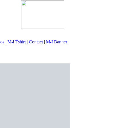
tos
|
M-I Tshirt
|
Contact
|
M-I Banner