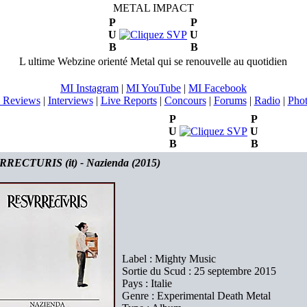
METAL IMPACT
P
P
U
U
B
B
L ultime Webzine orienté Metal qui se renouvelle au quotidien
MI Instagram
|
MI YouTube
|
MI Facebook
 Reviews
|
Interviews
|
Live Reports
|
Concours
|
Forums
|
Radio
|
Pho
P
P
U
U
B
B
RECTURIS (it) - Nazienda (2015)
Label : Mighty Music
Sortie du Scud : 25 septembre 2015
Pays : Italie
Genre : Experimental Death Metal