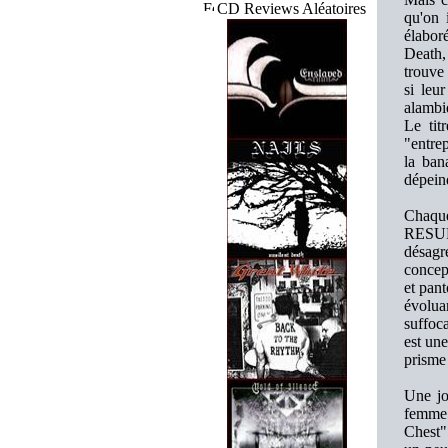
CD Reviews Aléatoires
qu'on 
élaboré
Death, 
trouve 
si leu
alambiq
Le tit
"entrep
la ban
dépeind
Chaque
RESUR
désagr
concept
et pant
évolu
suffoc
est une
prisme 
Une jo
femme 
Chest"