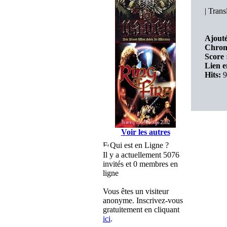
|
Transl
Ajouté
Chron
Score 
Lien e
Hits:
9
Voir les autres
Qui est en Ligne ?
Il y a actuellement 5076
invités et 0 membres en
ligne
Vous êtes un visiteur
anonyme. Inscrivez-vous
gratuitement en cliquant
ici
.