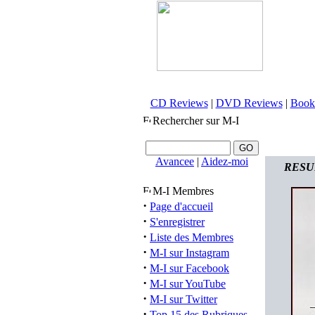
CD Reviews
|
DVD Reviews
|
Book
Rechercher sur M-I
Avancee
|
Aidez-moi
RESUR
M-I Membres
·
Page d'accueil
·
S'enregistrer
·
Liste des Membres
·
M-I sur Instagram
·
M-I sur Facebook
·
M-I sur YouTube
·
M-I sur Twitter
·
Top 15 des Rubriques