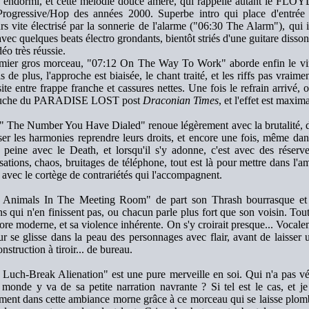
 endormi, et cette mélodie douce amère, qui rappelle autant le FL
Progressive/Hop des années 2000. Superbe intro qui place d'entrée l
urs vite électrisé par la sonnerie de l'alarme ("06:30 The Alarm"), qui
avec quelques beats électro grondants, bientôt striés d'une guitare disson
éo très réussie.
mier gros morceau, "07:12 On The Way To Work" aborde enfin le vira
s de plus, l'approche est biaisée, le chant traité, et les riffs pas vrai
ite entre frappe franche et cassures nettes. Une fois le refrain arrivé,
ouche du PARADISE LOST post
Draconian Times
, et l'effet est maxima
" The Number You Have Dialed" renoue légèrement avec la brutalité, d
sser les harmonies reprendre leurs droits, et encore une fois, même
 à peine avec le Death, et lorsqu'il s'y adonne, c'est avec des réser
ations, chaos, bruitages de téléphone, tout est là pour mettre dans l'a
, avec le cortège de contrariétés qui l'accompagnent.
 Animals In The Meeting Room" de part son Thrash bourrasque et se
ns qui n'en finissent pas, ou chacun parle plus fort que son voisin. T
re moderne, et sa violence inhérente. On s'y croirait presque... Vocaleme
r se glisse dans la peau des personnages avec flair, avant de laisser 
onstruction à tiroir... de bureau.
 Luch-Break Alienation" est une pure merveille en soi. Qui n'a pas vé
e monde y va de sa petite narration navrante ? Si tel est le cas, et j
ment dans cette ambiance morne grâce à ce morceau qui se laisse plombe