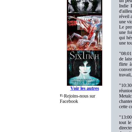
un peu
Indie 
d'aille
réveil 
une vid
Le pre
une foi
qui hés
une t
"08:01
de lai
flirte
convers
travail
"10:30
Voir les autres
réunio
Rejoins-nous sur
Metalco
Facebook
chanteu
cette c
"13:00
tout l
directe