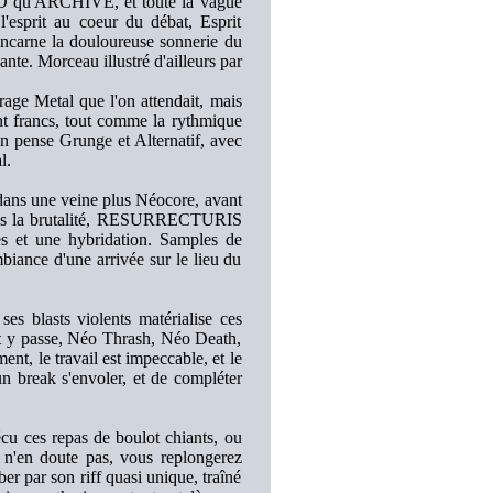
OYD qu'ARCHIVE, et toute la vague
'esprit au coeur du débat, Esprit
 incarne la douloureuse sonnerie du
ante. Morceau illustré d'ailleurs par
ge Metal que l'on attendait, mais
ment francs, tout comme la rythmique
 on pense Grunge et Alternatif, avec
l.
ans une veine plus Néocore, avant
 dans la brutalité, RESURRECTURIS
ves et une hybridation. Samples de
mbiance d'une arrivée sur le lieu du
s blasts violents matérialise ces
out y passe, Néo Thrash, Néo Death,
nt, le travail est impeccable, et le
un break s'envoler, et de compléter
cu ces repas de boulot chiants, ou
e n'en doute pas, vous replongerez
r par son riff quasi unique, traîné