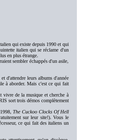
italien qui existe depuis 1990 et qui
intette italien qui se réclame d'un
lus en plus étrange.
ient sembler échappés d'un asile,
t et d'attendre leurs albums d'année
le à aborder. Mais c'est ce qui fait
t vivre de la musique et cherche à
RIS sort trois démos complètement
1998,
The Cuckoo Clocks Of Hell
atuitement sur leur site!). Vous le
cesseur, ce qui fait des italiens un
ute attentivement, qu'on dissèque,