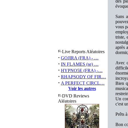
des pi
évoquer
Sans a
pouvez
vous p
employé
triste
nostal
après 
Live Reports Aléatoires
dormir
·
GOJIRA (FRA) - …
Avec c
·
IN FLAMES (se) …
diffic
·
HYPNO5E (FRA) -…
énormé
·
RHAPSODY OF FIR…
incroya
·
A PERFECT CIRCL…
Bien q
Voir les autres
musica
restrei
DVD Reviews
Un con
Aléatoires
c'est u
Prêts à
Bon co