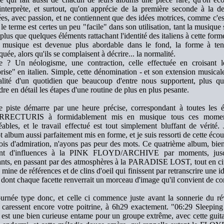
interprète, et surtout, qu'on apprécie de la première seconde à la d
es, avec passion, et ne contiennent que des idées motrices, comme c'est
le terme est certes un peu "facile" dans son utilisation, tant la musique
plus que quelques éléments rattachant l'identité des italiens à cette f
r musique est devenue plus abordable dans le fond, la forme à te
uée, alors qu'ils se complaisent à décrire... la normalité.
re ? Un néologisme, une contraction, celle effectuée en croisant
rise" en italien. Simple, cette dénomination - et son extension musicale 
alité d'un quotidien que beaucoup d'entre nous supportent, plus qu
re en détail les étapes d'une routine de plus en plus pesante.
 piste démarre par une heure précise, correspondant à toutes les ét
RECTURIS à formidablement mis en musique tous ces moment
éables, et le travail effectué est tout simplement bluffant de vérité.
 album aussi parfaitement mis en forme, et je suis ressorti de cette éco
ois d'admiration, n'ayons pas peur des mots. Ce quatrième album, bien 
ant d'influences à la PINK FLOYD/ARCHIVE par moments, jusq
ants, en passant par des atmosphères à la PARADISE LOST, tout en citan
 mine de références et de clins d'oeil qui finissent par retranscrire une 
dont chaque facette renverrait un morceau d'image qu'il convient de co
urnée type donc, et celle ci commence juste avant la sonnerie du rév
caressent encore votre poitrine, à 6h29 exactement. "06:29 Sleepi
 est une bien curieuse entame pour un groupe extrême, avec cette guit