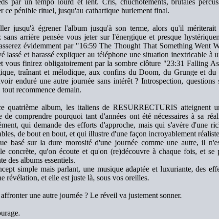
eds par un tempo lourd et lent. Cris, chuchotements, brutales percus
 ce pénible rituel, jusqu'au cathartique hurlement final.
ller jusqu'à égrener l'album jusqu'à son terme, alors qu'il mériterait
 sans arrière pensée vous jeter sur l'énergique et presque hystéri
asserez évidemment par "16:59 The Thought That Something Went Wr
 lassé et harassé expliquer au téléphone une situation inextricable à u
, et vous finirez obligatoirement par la sombre clôture "23:31 Falling
gique, traînant et mélodique, aux confins du Doom, du Grunge et du 
avoir enduré une autre journée sans intérêt ? Introspection, questions
, tout recommence demain.
e quatrième album, les italiens de RESURRECTURIS atteignent une 
ile de comprendre pourquoi tant d'années ont été nécessaires à sa réa
ment, qui demande des efforts d'approche, mais qui s'avère d'une rich
bles, de bout en bout, et qui illustre d'une façon incroyablement réalist
ue basé sur la dure morosité d'une journée comme une autre, il n'e
le concrète, qu'on écoute et qu'on (re)découvre à chaque fois, et se p
nte des albums essentiels.
cept simple mais parlant, une musique adaptée et luxuriante, des effet
ne révélation, et elle est juste là, sous vos oreilles.
 affronter une autre journée ? Le réveil va justement sonner.
urage.