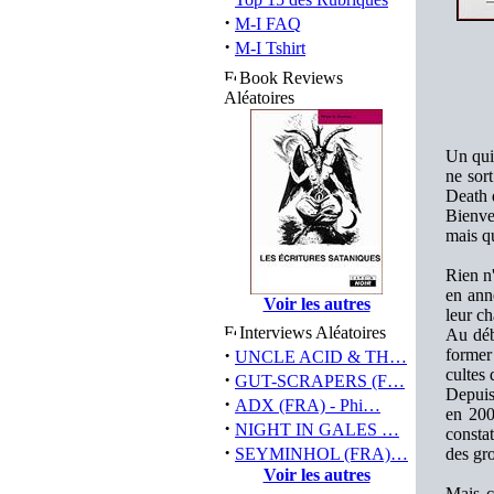
·
M-I FAQ
·
M-I Tshirt
Book Reviews
Aléatoires
Un quin
ne sort
Death d
Bienve
mais qu
Rien n'
en anné
Voir les autres
leur ch
Interviews Aléatoires
Au déb
·
former
UNCLE ACID & TH…
cultes 
·
GUT-SCRAPERS (F…
Depuis
·
ADX (FRA) - Phi…
en 200
·
NIGHT IN GALES …
consta
·
SEYMINHOL (FRA)…
des gr
Voir les autres
Mais c