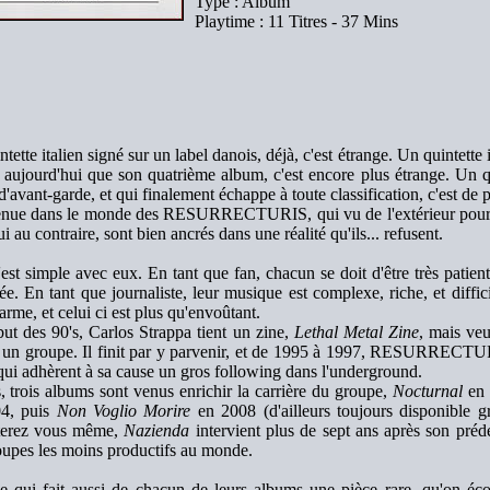
Type : Album
Playtime : 11 Titres - 37 Mins
tette italien signé sur un label danois, déjà, c'est étrange. Un quintette 
 aujourd'hui que son quatrième album, c'est encore plus étrange. Un qu
'avant-garde, et qui finalement échappe à toute classification, c'est de p
nue dans le monde des RESURRECTURIS, qui vu de l'extérieur pourra
i au contraire, sont bien ancrés dans une réalité qu'ils... refusent.
est simple avec eux. En tant que fan, chacun se doit d'être très patien
e. En tant que journaliste, leur musique est complexe, riche, et diffici
arme, et celui ci est plus qu'envoûtant.
ut des 90's, Carlos Strappa tient un zine,
Lethal Metal Zine
, mais veu
 un groupe. Il finit par y parvenir, et de 1995 à 1997, RESURRECTU
qui adhèrent à sa cause un gros following dans l'underground.
, trois albums sont venus enrichir la carrière du groupe,
Nocturnal
en 
4, puis
Non Voglio Morire
en 2008 (d'ailleurs toujours disponible gr
terez vous même,
Nazienda
intervient plus de sept ans après son prédé
oupes les moins productifs au monde.
e qui fait aussi de chacun de leurs albums une pièce rare, qu'on éco