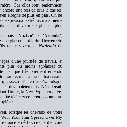
ernière. Car elles sont patiemment
 encore une fois de plus le cas ici.
 s'en éloigne de plus en plus. On ne
orme d'expression extrême, mais même
ndance à devenir de plus en plus
 les mots "Nazism" et "Azienda",
- se plaisent à décrire l'horreur de
'ils ne le vivent, et
Nazienda
de
apes d'une journée de travail, et
s plus ou moins agréables ou
 Je n'ai que très rarement entendu
ute troublé, mais aussi enthousiasmé
qu'assez difficile d'accès, puisque
u'à des halètements Néo Death
t l'Indie, la Néo Pop alternative,
identité réelle et concrète, comme un
mpléter.
eil, lorsque les cheveux de votre
ng With Your Hair Spread Over My
are douce en écho, ce chant encore