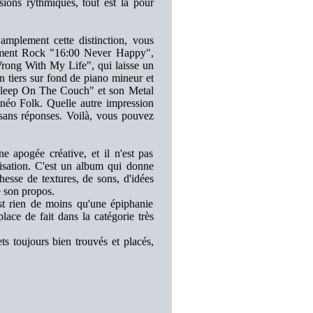
sions rythmiques, tout est là pour
 amplement cette distinction, vous
quement Rock "16:00 Never Happy",
ong With My Life", qui laisse un
n tiers sur fond de piano mineur et
 Asleep On The Couch" et son Metal
néo Folk. Quelle autre impression
 sans réponses. Voilà, vous pouvez
apogée créative, et il n'est pas
lisation. C'est un album qui donne
esse de textures, de sons, d'idées
e son propos.
st rien de moins qu'une épiphanie
lace de fait dans la catégorie très
s toujours bien trouvés et placés,