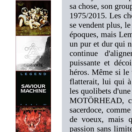
sa chose, son group
1975/2015. Les cho
se vendent plus, le
époques, mais Lem
un pur et dur qui n
continue d'align
puissante et déco
héros. Même si le t
flatterait, lui qui
les quolibets d'une
MOTÖRHEAD, c'est
sacerdoce, comme 
de voeux, mais qu
passion sans limite