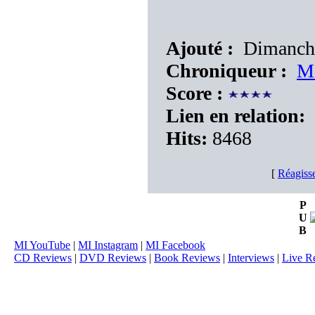
Ajouté :
Dimanche
Chroniqueur :
M
Score :
Lien en relation:
Hits:
8468
[
Réagiss
P
U
B
MI YouTube
|
MI Instagram
|
MI Facebook
CD Reviews
|
DVD Reviews
|
Book Reviews
|
Interviews
|
Live R