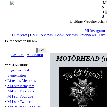
M
P
U
B
L ultime Webzine orienté
MI Instagram
CD Reviews
|
DVD Reviews
|
Book Reviews
|
Interviews
|
Live 
Rechercher sur M-I
Avancee
|
Aidez-moi
MOTÖRHEAD (uk) 
M-I Membres
·
Page d'accueil
·
S'enregistrer
·
Liste des Membres
·
M-I sur Instagram
·
M-I sur Facebook
·
M-I sur YouTube
·
M-I sur Twitter
·
Top 15 des Rubriques