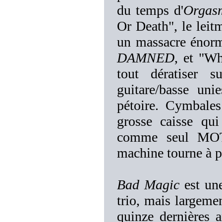
du temps d'
Orgas
Or Death", le leit
un massacre énor
DAMNED
, et "W
tout dératiser 
guitare/basse un
pétoire. Cymbales 
grosse caisse qui
comme seul MOT
machine tourne à p
Bad Magic
est une
trio, mais largeme
quinze dernières