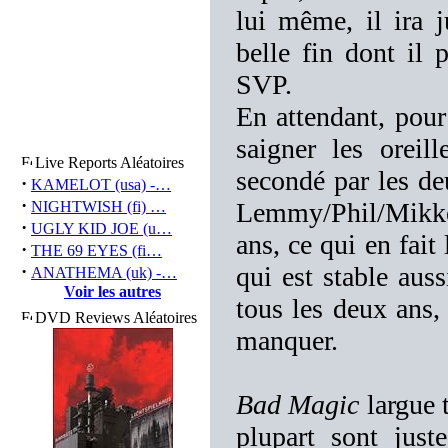
lui même, il ira 
belle fin dont il p
SVP.
En attendant, pour
saigner les orei
Live Reports Aléatoires
secondé par les de
·
KAMELOT (usa) -…
·
Lemmy/Phil/Mikkey
NIGHTWISH (fi) …
·
UGLY KID JOE (u…
ans, ce qui en fait
·
THE 69 EYES (fi…
·
qui est stable aus
ANATHEMA (uk) -…
Voir les autres
tous les deux ans
DVD Reviews Aléatoires
manquer.
Bad Magic
largue t
plupart sont just