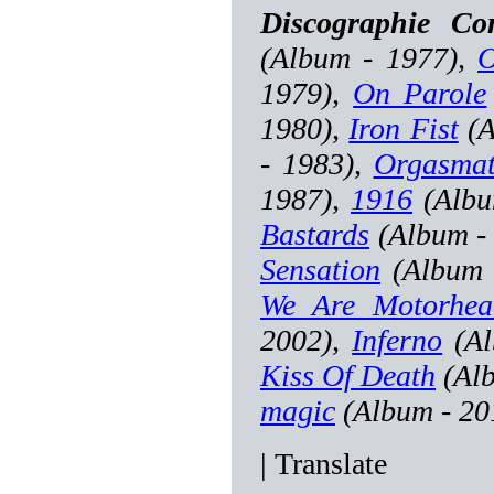
Discographie 
(Album - 1977),
O
1979),
On Parole
1980),
Iron Fist
(A
- 1983),
Orgasmat
1987),
1916
(Albu
Bastards
(Album -
Sensation
(Album 
We Are Motorhea
2002),
Inferno
(Al
Kiss Of Death
(Alb
magic
(Album - 20
|
Translate