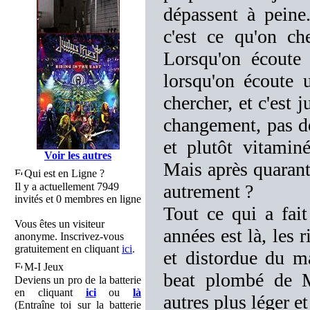
dépassent à peine.
c'est ce qu'on che
Lorsqu'on écoute
lorsqu'on écoute 
chercher, et c'est 
changement, pas d
et plutôt vitamin
Voir les autres
Mais après quarant
Qui est en Ligne ?
Il y a actuellement 7949
autrement ?
invités et 0 membres en ligne
Tout ce qui a fai
Vous êtes un visiteur
années est là, les 
anonyme. Inscrivez-vous
gratuitement en cliquant
ici
.
et distordue du ma
M-I Jeux
beat plombé de M
Deviens un pro de la batterie
en cliquant
ici
ou
là
autres plus léger et
(Entraîne toi sur la batterie