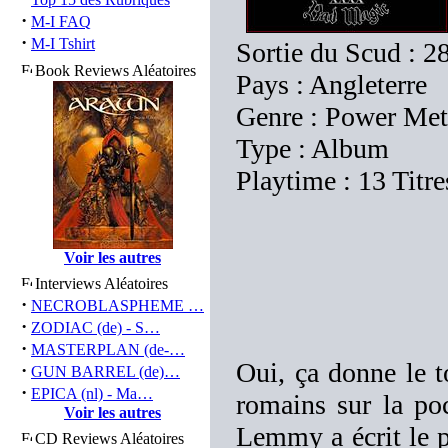
·
M-I FAQ
·
M-I Tshirt
Sortie du Scud : 2
Book Reviews Aléatoires
Pays : Angleterre
Genre : Power Met
Type : Album
Playtime : 13 Titr
Voir les autres
Interviews Aléatoires
·
NECROBLASPHEME …
·
ZODIAC (de) - S…
·
MASTERPLAN (de-…
Oui, ça donne le to
·
GUN BARREL (de)…
·
EPICA (nl) - Ma…
romains sur la po
Voir les autres
Lemmy a écrit le
CD Reviews Aléatoires