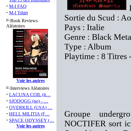
·
M-I FAQ
·
M-I Tshirt
Sortie du Scud : A
Book Reviews
Pays : Italie
Aléatoires
Genre : Black Meta
Type : Album
Playtime : 8 Titres
Voir les autres
Interviews Aléatoires
·
LACUNA COIL (it…
·
SJODOGG (no) - …
·
OVERKILL (USA) …
Groupe undergro
·
HELL MILITIA (F…
·
SPACE ODYSSEY (…
NOCTIFER sort ici
Voir les autres