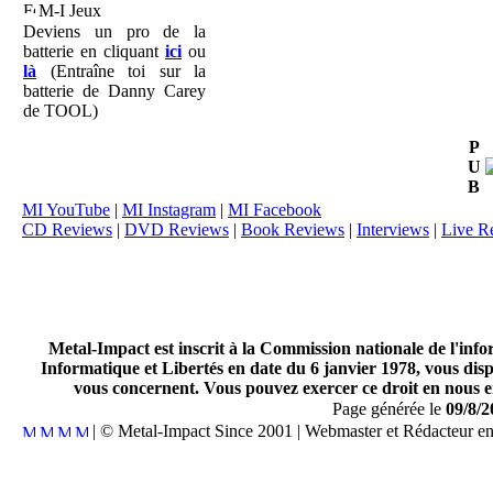
M-I Jeux
Deviens un pro de la
batterie en cliquant
ici
ou
là
(Entraîne toi sur la
batterie de Danny Carey
de TOOL)
P
U
B
MI YouTube
|
MI Instagram
|
MI Facebook
CD Reviews
|
DVD Reviews
|
Book Reviews
|
Interviews
|
Live R
Metal-Impact est inscrit à la Commission nationale de l'inf
Informatique et Libertés en date du 6 janvier 1978, vous disp
vous concernent. Vous pouvez exercer ce droit en nous en
Page générée le
09/8/2
| © Metal-Impact Since 2001 | Webmaster et Rédacteur e