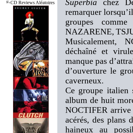
Superbia
chez Dea
CD Reviews Aléatoires
remarquer lorsqu’il 
groupes comm
NAZARENE, TSJ
Musicalement, 
déchaîné et virul
manque pas d’attrai
d’ouverture le gr
caverneux.
Ce groupe italien
album de huit morc
NOCTIFER arrive à 
acérés, des plans d
haineux au possib