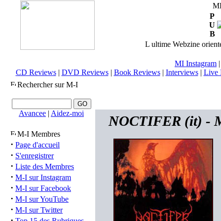
M
P
U
B
L ultime Webzine orienté
MI Instagram
CD Reviews
|
DVD Reviews
|
Book Reviews
|
Interviews
|
Live 
Rechercher sur M-I
Avancee
|
Aidez-moi
NOCTIFER (it) - M
M-I Membres
·
Page d'accueil
·
S'enregistrer
·
Liste des Membres
·
M-I sur Instagram
·
M-I sur Facebook
·
M-I sur YouTube
·
M-I sur Twitter
·
Top 15 des Rubriques