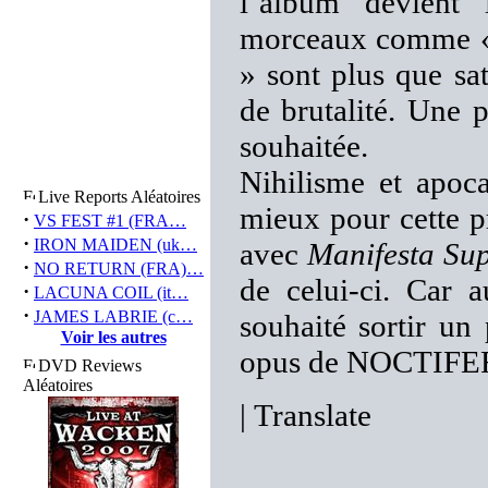
l’album devient 
morceaux comme « 
» sont plus que sa
de brutalité. Une 
souhaitée.
Nihilisme et apoc
Live Reports Aléatoires
mieux pour cette 
·
VS FEST #1 (FRA…
·
IRON MAIDEN (uk…
avec
Manifesta Su
·
NO RETURN (FRA)…
de celui-ci. Car 
·
LACUNA COIL (it…
·
JAMES LABRIE (c…
souhaité sortir un
Voir les autres
opus de NOCTIFE
DVD Reviews
Aléatoires
|
Translate