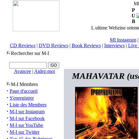
M
P
U
B
L ultime Webzine orienté
MI Instagram
CD Reviews
|
DVD Reviews
|
Book Reviews
|
Interviews
|
Live 
Rechercher sur M-I
Avancee
|
Aidez-moi
MAHAVATAR (usa)
M-I Membres
·
Page d'accueil
·
S'enregistrer
·
Liste des Membres
·
M-I sur Instagram
·
M-I sur Facebook
·
M-I sur YouTube
·
M-I sur Twitter
·
Top 15 des Rubriques