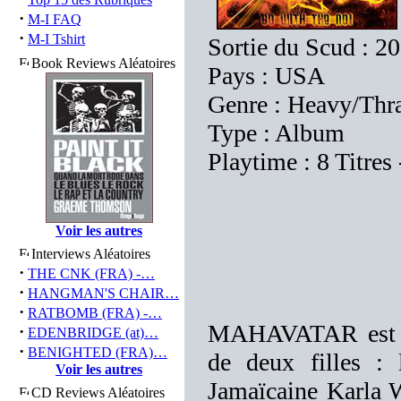
·
M-I FAQ
·
M-I Tshirt
Sortie du Scud : 2
Book Reviews Aléatoires
Pays : USA
Genre : Heavy/Thr
Type : Album
Playtime : 8 Titres
Voir les autres
Interviews Aléatoires
·
THE CNK (FRA) -…
·
HANGMAN'S CHAIR…
·
RATBOMB (FRA) -…
MAHAVATAR est u
·
EDENBRIDGE (at)…
·
BENIGHTED (FRA)…
de deux filles : 
Voir les autres
Jamaïcaine Karla W
CD Reviews Aléatoires