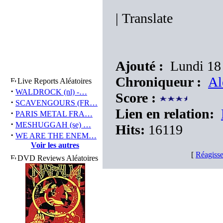
|
Translate
Ajouté :
Lundi 18 
Chroniqueur :
Al
Live Reports Aléatoires
·
WALDROCK (nl) -…
Score :
·
SCAVENGOURS (FR…
Lien en relation:
·
PARIS METAL FRA…
·
MESHUGGAH (se) …
Hits:
16119
·
WE ARE THE ENEM…
Voir les autres
[
Réagisse
DVD Reviews Aléatoires