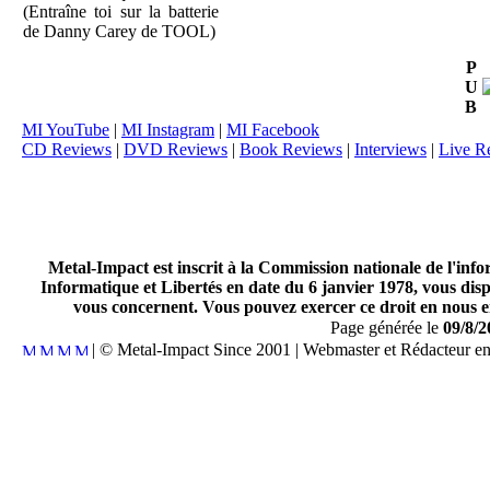
(Entraîne toi sur la batterie
de Danny Carey de TOOL)
P
U
B
MI YouTube
|
MI Instagram
|
MI Facebook
CD Reviews
|
DVD Reviews
|
Book Reviews
|
Interviews
|
Live R
Metal-Impact est inscrit à la Commission nationale de l'inf
Informatique et Libertés en date du 6 janvier 1978, vous disp
vous concernent. Vous pouvez exercer ce droit en nous en
Page générée le
09/8/2
| © Metal-Impact Since 2001 | Webmaster et Rédacteur e